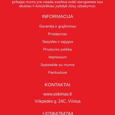
pirkėjas mums yra visada svarbus todėl stengiames kuo
skubiau ir kokybiškiau įvykdyti Jūsų užsakymus.
INFORMACIJA
Garantija ir grąžinimas
Pristatymas
Taisyklės ir sąlygos
Privatumo politika
Impressum
Susisiekite su mumis
Parduotuvė
KONTAKTAI
www.eskimas.lt
Vilkpėdės g. 24C, Vilnius
+37064764764