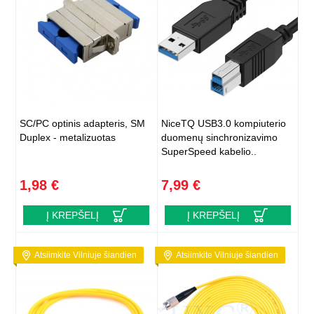
SC/PC optinis adapteris, SM
NiceTQ USB3.0 kompiuterio
Duplex - metalizuotas
duomenų sinchronizavimo
SuperSpeed kabelio..
1,98 €
7,99 €
Į KREPŠELĮ
Į KREPŠELĮ
Atsiimkite Vilniuje šiandien
Atsiimkite Vilniuje šiandien