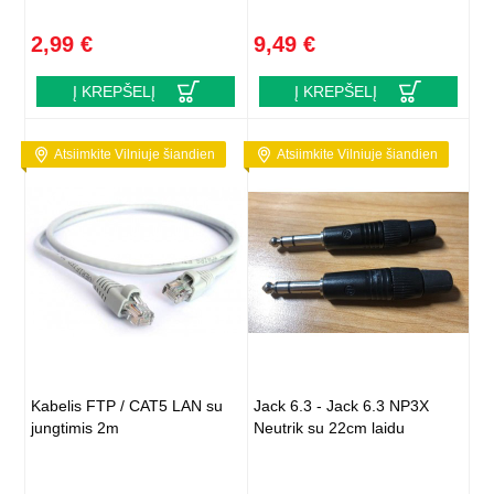
2,99 €
9,49 €
Į KREPŠELĮ
Į KREPŠELĮ
Atsiimkite Vilniuje šiandien
Atsiimkite Vilniuje šiandien
Kabelis FTP / CAT5 LAN su
Jack 6.3 - Jack 6.3 NP3X
jungtimis 2m
Neutrik su 22cm laidu