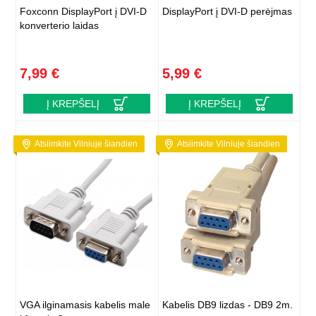
Foxconn DisplayPort į DVI-D
DisplayPort į DVI-D perėjmas
konverterio laidas
7,99 €
5,99 €
Į KREPŠELĮ
Į KREPŠELĮ
Atsiimkite Vilniuje šiandien
Atsiimkite Vilniuje šiandien
VGA ilginamasis kabelis male
Kabelis DB9 lizdas - DB9 2m.