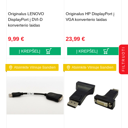
Originalus LENOVO
Originalus HP DisplayPort į
DisplayPort į DVI-D
VGA konverterio laidas
konverterio laidas
9,99 €
23,99 €
FILTRUOTI
Į KREPŠELĮ
Į KREPŠELĮ
Atsiimkite Vilniuje šiandien
Atsiimkite Vilniuje šiandien