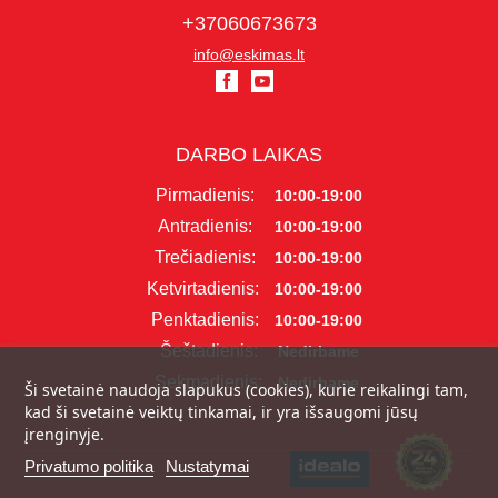
+37060673673
info@eskimas.lt
DARBO LAIKAS
Pirmadienis:
10:00-19:00
Antradienis:
10:00-19:00
Trečiadienis:
10:00-19:00
Ketvirtadienis:
10:00-19:00
Penktadienis:
10:00-19:00
Šeštadienis:
Nedirbame
Sekmadienis:
Nedirbame
Ši svetainė naudoja slapukus (cookies), kurie reikalingi tam,
kad ši svetainė veiktų tinkamai, ir yra išsaugomi jūsų
įrenginyje.
Privatumo politika
Nustatymai