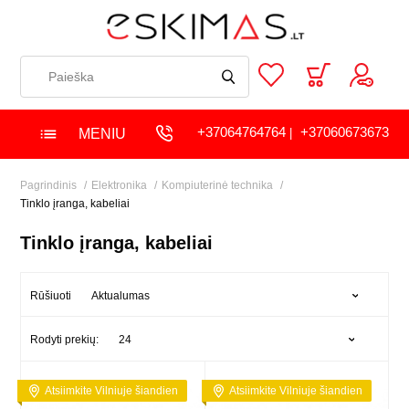
+37064764764
+37060673673
MENIU
|
Pagrindinis
Elektronika
Kompiuterinė technika
Tinklo įranga, kabeliai
Tinklo įranga, kabeliai
Aktualumas
Rūšiuoti
24
Rodyti prekių:
Atsiimkite Vilniuje šiandien
Atsiimkite Vilniuje šiandien