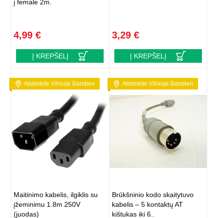
į female 2m.
4,99 €
3,29 €
Į KREPŠELĮ
Į KREPŠELĮ
Atsiimkite Vilniuje šiandien
Atsiimkite Vilniuje šiandien
Maitinimo kabelis, ilgiklis su
Brūkšninio kodo skaitytuvo
įžeminimu 1.8m 250V
kabelis – 5 kontaktų AT
(juodas)
kištukas iki 6..