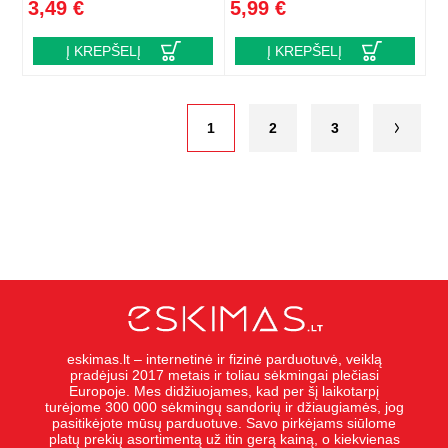
3,49 €
5,99 €
Į KREPŠELĮ
Į KREPŠELĮ
1
2
3
eskimas.lt – internetinė ir fizinė parduotuvė, veiklą
pradėjusi 2017 metais ir toliau sėkmingai plečiasi
Europoje. Mes didžiuojames, kad per šį laikotarpį
turėjome 300 000 sėkmingų sandorių ir džiaugiamės, jog
pasitikėjote mūsų parduotuve. Savo pirkėjams siūlome
platų prekių asortimentą už itin gerą kainą, o kiekvienas