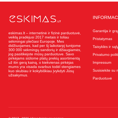
Squishy - 
Push Pop i
Kiti antistr
INFORMAC
Garantija ir gr
eskimas.lt – internetinė ir fizinė parduotuvė,
veiklą pradėjusi 2017 metais ir toliau
Pristatymas
sėkmingai plečiasi Europoje. Mes
didžiuojames, kad per šį laikotarpį turėjome
Taisyklės ir są
300 000 sėkmingų sandorių ir džiaugiamės,
jog pasitikėjote mūsų parduotuve. Savo
Privatumo polit
pirkėjams siūlome platų prekių asortimentą
už itin gerą kainą, o kiekvienas pirkėjas
Impressum
mums yra visada svarbus todėl stengiames
Susisiekite su
kuo skubiau ir kokybiškiau įvykdyti Jūsų
užsakymus.
Parduotuvė