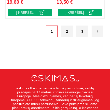
19,60 €
13,50 €
Į KREPŠELĮ
Į KREPŠELĮ
1
2
3
eskimas.lt – internetinė ir fizinė parduotuvė, veiklą
pradėjusi 2017 metais ir toliau sėkmingai plečiasi
Europoje. Mes didžiuojames, kad per šį laikotarpį
turėjome 300 000 sėkmingų sandorių ir džiaugiamės, jog
pasitikėjote mūsų parduotuve. Savo pirkėjams siūlome
platų prekių asortimentą už itin gerą kainą, o kiekvienas