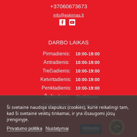
+37060673673
info@eskimas.lt
DARBO LAIKAS
Pirmadienis:
10:00-19:00
Antradienis:
10:00-19:00
Trečiadienis:
10:00-19:00
Ketvirtadienis:
10:00-19:00
Penktadienis:
10:00-19:00
Šeštadienis:
Nedirbame
Sekmadienis:
Nedirbame
Ši svetainė naudoja slapukus (cookies), kurie reikalingi tam,
kad ši svetainė veiktų tinkamai, ir yra išsaugomi jūsų
įrenginyje.
Privatumo politika
Nustatymai