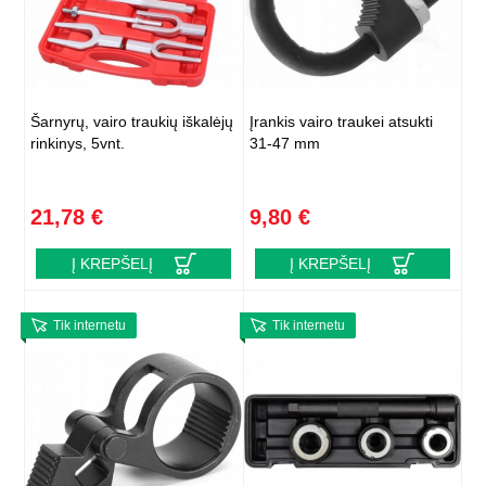
Šarnyrų, vairo traukių iškalėjų
Įrankis vairo traukei atsukti
rinkinys, 5vnt.
31-47 mm
21,78 €
9,80 €
Į KREPŠELĮ
Į KREPŠELĮ
Tik internetu
Tik internetu