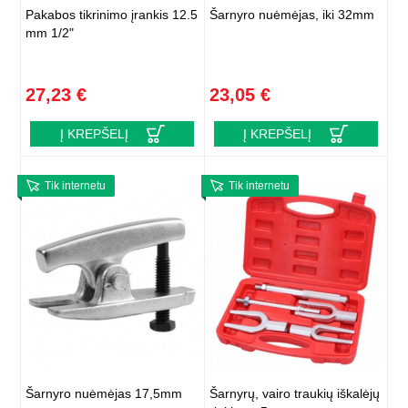
Pakabos tikrinimo įrankis 12.5
Šarnyro nuėmėjas, iki 32mm
mm 1/2"
27,23 €
23,05 €
Į KREPŠELĮ
Į KREPŠELĮ
Tik internetu
Tik internetu
Šarnyro nuėmėjas 17,5mm
Šarnyrų, vairo traukių iškalėjų