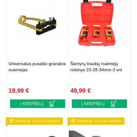
Universalus pusašio granatos
Šarnyrų traukių nuėmėjų
nuėmėjas
rinkinys 23-28-34mm 3 vnt
19,99 €
49,99 €
Į KREPŠELĮ
Į KREPŠELĮ
Atsiimkite Vilniuje šiandien
Atsiimkite Vilniuje šiandien