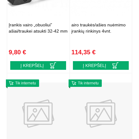
Įrankis vairo „obuoliui”
airo traukės/ašies nuėmimo
ašiai/traukei atsukti 32-42 mm
įrankių rinkinys 4vnt.
9,80 €
114,35 €
Į KREPŠELĮ
Į KREPŠELĮ
Tik internetu
Tik internetu