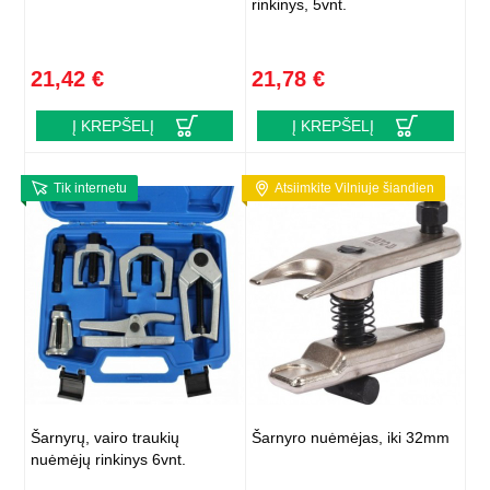
rinkinys, 5vnt.
21,42 €
21,78 €
Į KREPŠELĮ
Į KREPŠELĮ
Tik internetu
Atsiimkite Vilniuje šiandien
Šarnyrų, vairo traukių
Šarnyro nuėmėjas, iki 32mm
nuėmėjų rinkinys 6vnt.