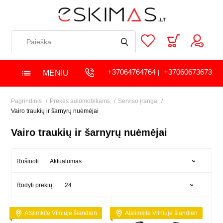
+37064764764
+37060673673
MENIU
|
Pagrindinis
Prekės automobiliams
Serviso įranga
Vairo traukių ir šarnyrų nuėmėjai
Vairo traukių ir šarnyrų nuėmėjai
Aktualumas
Rūšiuoti
24
Rodyti prekių:
Atsiimkite Vilniuje šiandien
Atsiimkite Vilniuje šiandien