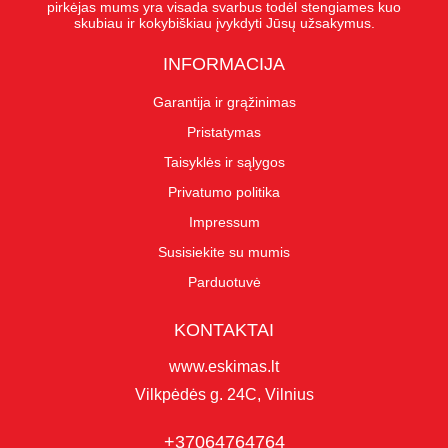
pirkėjas mums yra visada svarbus todėl stengiames kuo
skubiau ir kokybiškiau įvykdyti Jūsų užsakymus.
INFORMACIJA
Garantija ir grąžinimas
Pristatymas
Taisyklės ir sąlygos
Privatumo politika
Impressum
Susisiekite su mumis
Parduotuvė
KONTAKTAI
www.eskimas.lt
Vilkpėdės g. 24C, Vilnius
+37064764764