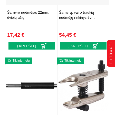
Šarnyro nuėmėjas 22mm,
Šarnyrų, vairo traukių
dviejų ašių
nuėmėjų rinkinys 5vnt.
17,42 €
54,45 €
FILTRUOTI
Į KREPŠELĮ
Į KREPŠELĮ
Tik internetu
Tik internetu