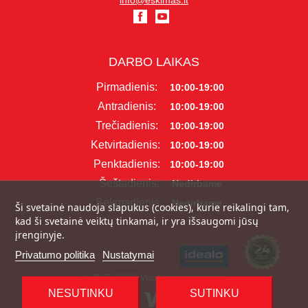
info@eskimas.lt
DARBO LAIKAS
Pirmadienis:
10:00-19:00
Antradienis:
10:00-19:00
Trečiadienis:
10:00-19:00
Ketvirtadienis:
10:00-19:00
Penktadienis:
10:00-19:00
Šeštadienis:
Nedirbame
Sekmadienis:
Nedirbame
Ši svetainė naudoja slapukus (cookies), kurie reikalingi tam,
kad ši svetainė veiktų tinkamai, ir yra išsaugomi jūsų
įrenginyje.
Privatumo politika
Nustatymai
© 2017 - 2026, Visos teisės saugomos
NESUTINKU
SUTINKU