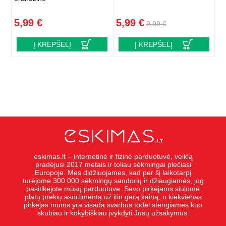
5,99 €
5,99 €
9,99 €
Į KREPŠELĮ
Į KREPŠELĮ
eskimas.lt – internetinė ir fizinė parduotuvė, veiklą
pradėjusi 2017 metais ir toliau sėkmingai plečiasi
Europoje. Mes didžiuojames, kad per šį laikotarpį
turėjome 300 000 sėkmingų sandorių ir džiaugiamės, jog
pasitikėjote mūsų parduotuve. Savo pirkėjams siūlome
platų prekių asortimentą už itin gerą kainą, o kiekvienas
pirkėjas mums yra visada svarbus todėl stengiames kuo
skubiau ir kokybiškiau įvykdyti Jūsų užsakymus.