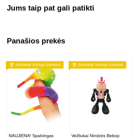
Jums taip pat gali patikti
Panašios prekės
Atsiimkite Vilniuje šiandien
Atsiimkite Vilniuje šiandien
NAUJIENA! Spalvingas
Vežliukai Nindzės Bebop