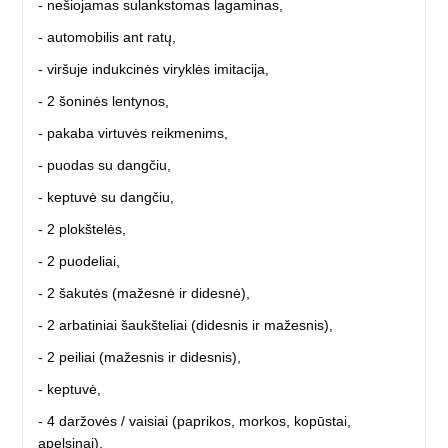
- nešiojamas sulankstomas lagaminas,
- automobilis ant ratų,
- viršuje indukcinės viryklės imitacija,
- 2 šoninės lentynos,
- pakaba virtuvės reikmenims,
- puodas su dangčiu,
- keptuvė su dangčiu,
- 2 plokštelės,
- 2 puodeliai,
- 2 šakutės (mažesnė ir didesnė),
- 2 arbatiniai šaukšteliai (didesnis ir mažesnis),
- 2 peiliai (mažesnis ir didesnis),
- keptuvė,
- 4 daržovės / vaisiai (paprikos, morkos, kopūstai,
apelsinai),