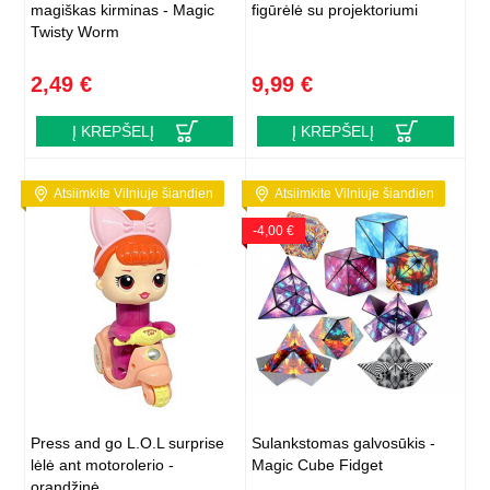
magiškas kirminas - Magic
figūrėlė su projektoriumi
Twisty Worm
2,49 €
9,99 €
Į KREPŠELĮ
Į KREPŠELĮ
Atsiimkite Vilniuje šiandien
Atsiimkite Vilniuje šiandien
-4,00 €
Press and go L.O.L surprise
Sulankstomas galvosūkis -
lėlė ant motorolerio -
Magic Cube Fidget
orandžinė