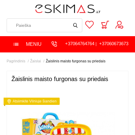
+37064764764
+37060673673
MENIU
|
Pagrindinis
Žaislai
Žaislinis maisto furgonas su priedais
Žaislinis maisto furgonas su priedais
Atsiimkite Vilniuje šiandien