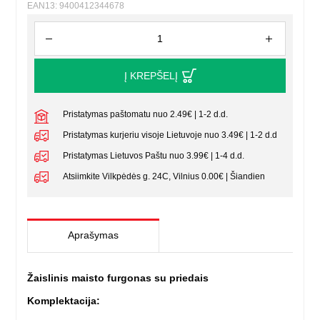
EAN13: 9400412344678
Į KREPŠELĮ
Pristatymas paštomatu nuo 2.49€ | 1-2 d.d.
Pristatymas kurjeriu visoje Lietuvoje nuo 3.49€ | 1-2 d.d
Pristatymas Lietuvos Paštu nuo 3.99€ | 1-4 d.d.
Atsiimkite Vilkpėdės g. 24C, Vilnius 0.00€ | Šiandien
Aprašymas
Žaislinis maisto furgonas su priedais
Komplektacija: