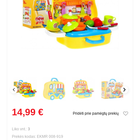
14,99 €
Pridėti prie pamėgtų prekių
Liko vnt.:
3
Prekės kodas: EKMR 008-919