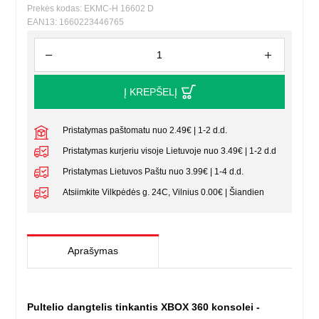
Prekės kodas: EKMC-H 16602 D
EAN13: 1660223446765
Į KREPŠELĮ
Pristatymas paštomatu nuo 2.49€ | 1-2 d.d.
Pristatymas kurjeriu visoje Lietuvoje nuo 3.49€ | 1-2 d.d
Pristatymas Lietuvos Paštu nuo 3.99€ | 1-4 d.d.
Atsiimkite Vilkpėdės g. 24C, Vilnius 0.00€ | Šiandien
Aprašymas
Pultelio dangtelis tinkantis XBOX 360 konsolei -