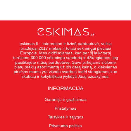
eskimas.lt – internetinė ir fizinė parduotuvė, veiklą
pradėjusi 2017 metais ir toliau sėkmingai plečiasi
Europoje. Mes didžiuojames, kad per šį laikotarpį
turėjome 300 000 sėkmingų sandorių ir džiaugiamės, jog
pasitikėjote mūsų parduotuve. Savo pirkėjams siūlome
platų prekių asortimentą už itin gerą kainą, o kiekvienas
pirkėjas mums yra visada svarbus todėl stengiames kuo
skubiau ir kokybiškiau įvykdyti Jūsų užsakymus.
INFORMACIJA
Garantija ir grąžinimas
Pristatymas
Taisyklės ir sąlygos
Privatumo politika