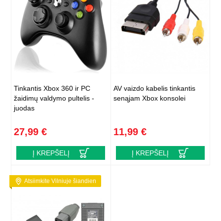
Tinkantis Xbox 360 ir PC
AV vaizdo kabelis tinkantis
žaidimų valdymo pultelis -
senąjam Xbox konsolei
juodas
27,99 €
11,99 €
Į KREPŠELĮ
Į KREPŠELĮ
Atsiimkite Vilniuje šiandien