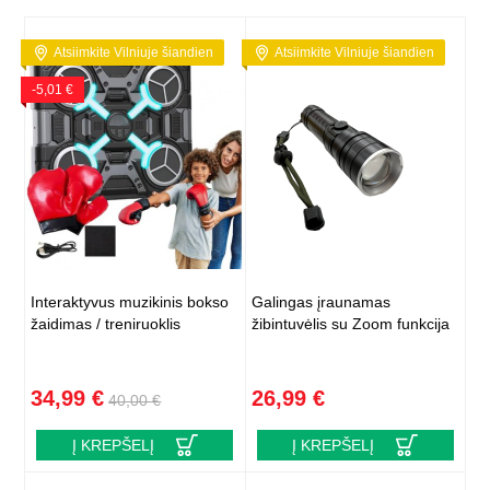
Atsiimkite Vilniuje šiandien
Atsiimkite Vilniuje šiandien
-5,01 €
Interaktyvus muzikinis bokso
Galingas įraunamas
žaidimas / treniruoklis
žibintuvėlis su Zoom funkcija
34,99 €
26,99 €
40,00 €
Į KREPŠELĮ
Į KREPŠELĮ