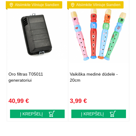
Atsiimkite Vilniuje šiandien
Atsiimkite Vilniuje šiandien
Oro filtras T05011
Vaikiška medinė dūdelė -
generatoriui
20cm
40,99 €
3,99 €
Į KREPŠELĮ
Į KREPŠELĮ