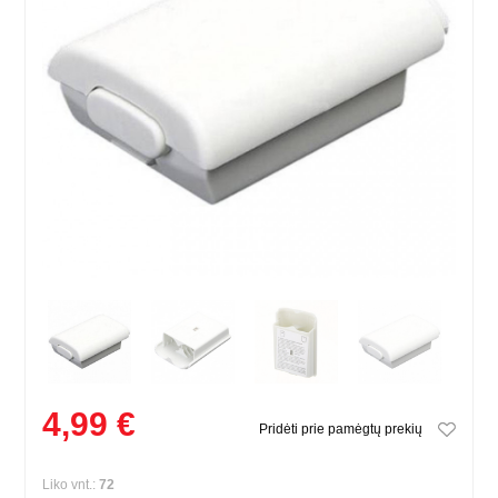
4,99 €
Pridėti prie pamėgtų prekių
Liko vnt.:
72