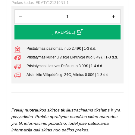
Prekės kodas: EKMTY121219N1-1
Į KREPŠELĮ
Pristatymas paštomatu nuo 2.49€ | 1-3 d.d.
Pristatymas kurjeriu visoje Lietuvoje nuo 3.49€ | 1-3 d.d.
Pristatymas Lietuvos Paštu nuo 3.99€ | 1-4 d.d.
Atsiimkite Vilkpėdės g. 24C, Vilnius 0.00€ | 1-3 d.d.
Prekių nuotraukos skirtos tik iliustraciniams tikslams ir yra
pavyzdinės. Prekės aprašyme esančios video nuorodos
yra tik informacinio pobūdžio, todėl jose pateikiama
informacija gali skirtis nuo pačios prekės.