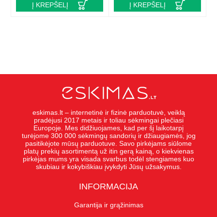
Į KREPŠELĮ
Į KREPŠELĮ
eskimas.lt – internetinė ir fizinė parduotuvė, veiklą
pradėjusi 2017 metais ir toliau sėkmingai plečiasi
Europoje. Mes didžiuojames, kad per šį laikotarpį
turėjome 300 000 sėkmingų sandorių ir džiaugiamės, jog
pasitikėjote mūsų parduotuve. Savo pirkėjams siūlome
platų prekių asortimentą už itin gerą kainą, o kiekvienas
pirkėjas mums yra visada svarbus todėl stengiames kuo
skubiau ir kokybiškiau įvykdyti Jūsų užsakymus.
INFORMACIJA
Garantija ir grąžinimas