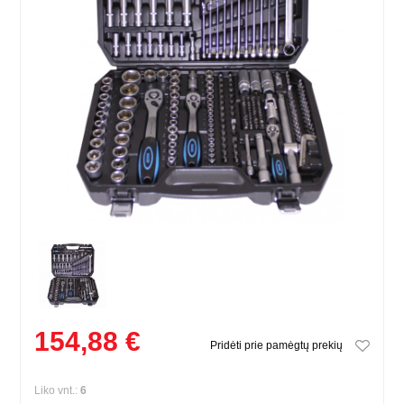
154,88 €
Pridėti prie pamėgtų prekių
Liko vnt.:
6