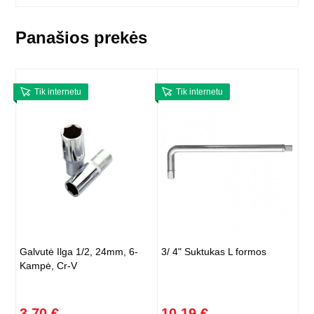
Panašios prekės
Tik internetu
Tik internetu
Galvutė Ilga 1/2, 24mm, 6-
3/ 4" Suktukas L formos
Kampė, Cr-V
3,70 €
10,19 €