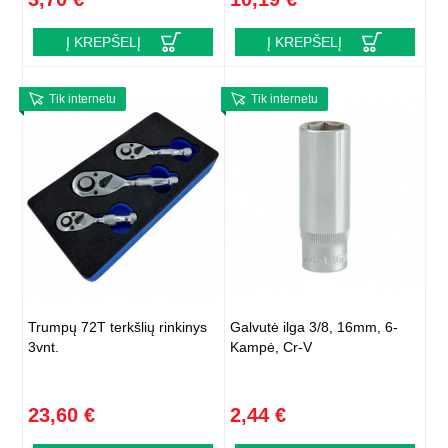
Į KREPŠELĮ
Į KREPŠELĮ
Tik internetu
Tik internetu
Trumpų 72T terkšlių rinkinys
Galvutė ilga 3/8, 16mm, 6-
3vnt.
Kampė, Cr-V
23,60 €
2,44 €