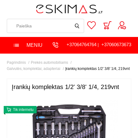
+37064764764
+37060673673
MENIU
|
Pagrindinis
Prekės automobiliams
Galvutės, komplektai, adapteriai
Įrankių komplektas 1/2' 3/8' 1/4, 219vnt
Įrankių komplektas 1/2' 3/8' 1/4, 219vnt
Tik internetu