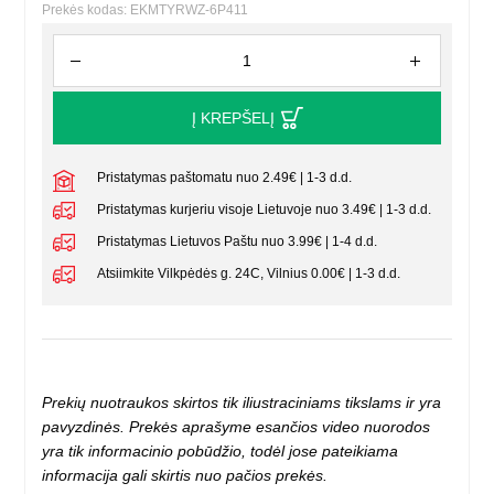
Prekės kodas: EKMTYRWZ-6P411
Į KREPŠELĮ
Pristatymas paštomatu nuo 2.49€ | 1-3 d.d.
Pristatymas kurjeriu visoje Lietuvoje nuo 3.49€ | 1-3 d.d.
Pristatymas Lietuvos Paštu nuo 3.99€ | 1-4 d.d.
Atsiimkite Vilkpėdės g. 24C, Vilnius 0.00€ | 1-3 d.d.
Prekių nuotraukos skirtos tik iliustraciniams tikslams ir yra
pavyzdinės. Prekės aprašyme esančios video nuorodos
yra tik informacinio pobūdžio, todėl jose pateikiama
informacija gali skirtis nuo pačios prekės.