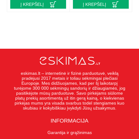
Į KREPŠELĮ
Į KREPŠELĮ
eskimas.lt – internetinė ir fizinė parduotuvė, veiklą
pradėjusi 2017 metais ir toliau sėkmingai plečiasi
Europoje. Mes didžiuojames, kad per šį laikotarpį
turėjome 300 000 sėkmingų sandorių ir džiaugiamės, jog
pasitikėjote mūsų parduotuve. Savo pirkėjams siūlome
platų prekių asortimentą už itin gerą kainą, o kiekvienas
pirkėjas mums yra visada svarbus todėl stengiames kuo
skubiau ir kokybiškiau įvykdyti Jūsų užsakymus.
INFORMACIJA
Garantija ir grąžinimas