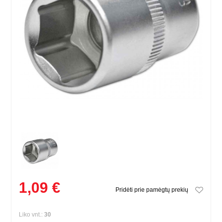
1,09 €
Pridėti prie pamėgtų prekių
Liko vnt.:
30