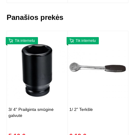
Panašios prekės
Tik internetu
Tik internetu
3/ 4" Prailginta smūginė
1/ 2" Terkšlė
galvutė