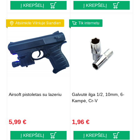
Į KREPŠELĮ
Į KREPŠELĮ
Atsiimkite Vilniuje šiandien
Tik internetu
Airsoft pistoletas su lazeriu
Galvutė ilga 1/2, 10mm, 6-
Kampė, Cr-V
5,99 €
1,96 €
Į KREPŠELĮ
Į KREPŠELĮ