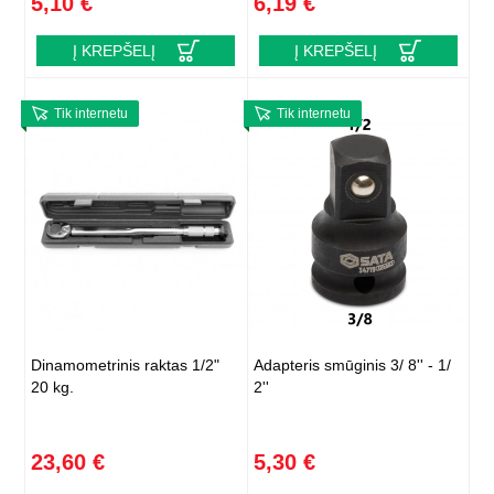
5,10 €
6,19 €
Į KREPŠELĮ
Į KREPŠELĮ
Tik internetu
Tik internetu
Dinamometrinis raktas 1/2"
Adapteris smūginis 3/ 8'' - 1/
20 kg.
2''
23,60 €
5,30 €