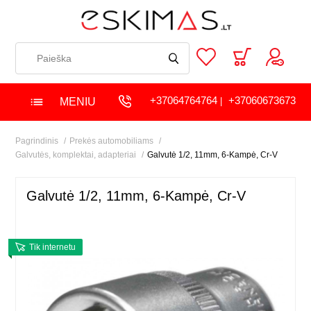
+37064764764
+37060673673
MENIU
|
Pagrindinis
Prekės automobiliams
Galvutės, komplektai, adapteriai
Galvutė 1/2, 11mm, 6-Kampė, Cr-V
Galvutė 1/2, 11mm, 6-Kampė, Cr-V
Tik internetu