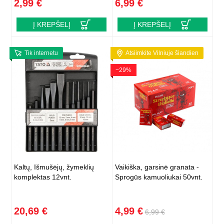
2,99 €
6,99 €
Į KREPŠELĮ
Į KREPŠELĮ
Tik internetu
Atsiimkite Vilniuje šiandien
−29%
Kaltų, Išmušėjų, žymeklių
Vaikiška, garsinė granata -
komplektas 12vnt.
Sprogūs kamuoliukai 50vnt.
20,69 €
4,99 €
6,99 €