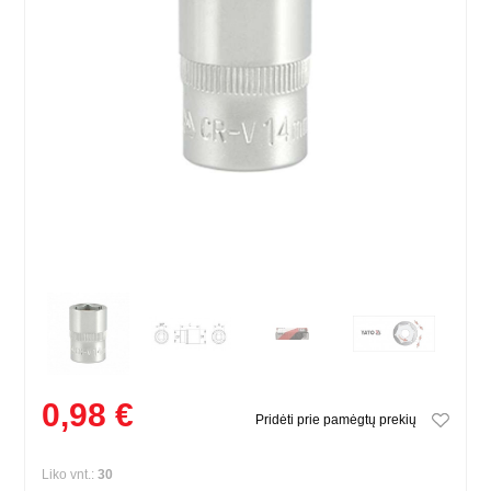
0,98 €
Pridėti prie pamėgtų prekių
Liko vnt.:
30