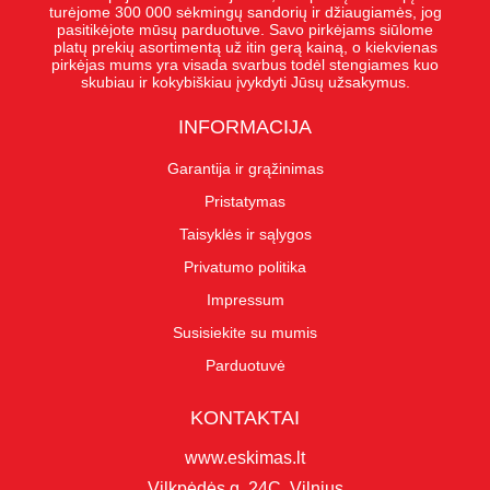
turėjome 300 000 sėkmingų sandorių ir džiaugiamės, jog
pasitikėjote mūsų parduotuve. Savo pirkėjams siūlome
platų prekių asortimentą už itin gerą kainą, o kiekvienas
pirkėjas mums yra visada svarbus todėl stengiames kuo
skubiau ir kokybiškiau įvykdyti Jūsų užsakymus.
INFORMACIJA
Garantija ir grąžinimas
Pristatymas
Taisyklės ir sąlygos
Privatumo politika
Impressum
Susisiekite su mumis
Parduotuvė
KONTAKTAI
www.eskimas.lt
Vilkpėdės g. 24C, Vilnius