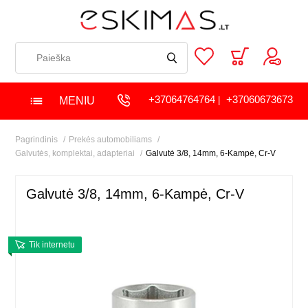
+37064764764
+37060673673
MENIU
|
Pagrindinis
Prekės automobiliams
Galvutės, komplektai, adapteriai
Galvutė 3/8, 14mm, 6-Kampė, Cr-V
Galvutė 3/8, 14mm, 6-Kampė, Cr-V
Tik internetu