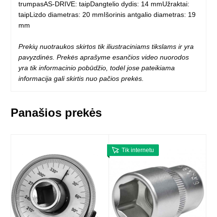
trumpasAS-DRIVE: taipDangtelio dydis: 14 mmUžraktai:
taipLizdo diametras: 20 mmIšorinis antgalio diametras: 19
mm
Prekių nuotraukos skirtos tik iliustraciniams tikslams ir yra
pavyzdinės. Prekės aprašyme esančios video nuorodos
yra tik informacinio pobūdžio, todėl jose pateikiama
informacija gali skirtis nuo pačios prekės.
Panašios prekės
Tik internetu