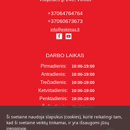
+37064764764
+37060673673
info@eskimas.lt
DARBO LAIKAS
Pirmadienis:
10:00-19:00
Antradienis:
10:00-19:00
Trečiadienis:
10:00-19:00
Ketvirtadienis:
10:00-19:00
Penktadienis:
10:00-19:00
Šeštadienis:
Nedirbame
Sekmadienis:
Nedirbame
Ši svetainė naudoja slapukus (cookies), kurie reikalingi tam,
kad ši svetainė veiktų tinkamai, ir yra išsaugomi jūsų
įrenginyje.