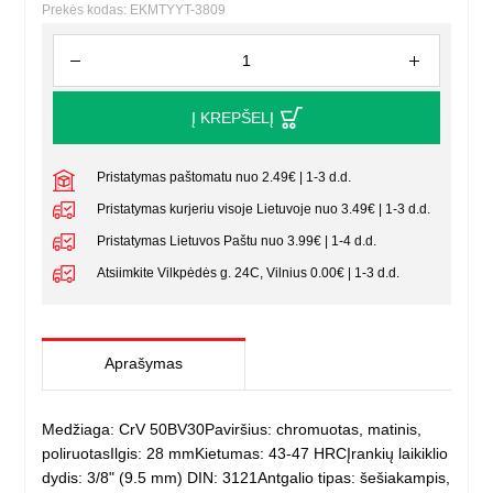
Prekės kodas: EKMTYYT-3809
Į KREPŠELĮ
Pristatymas paštomatu nuo 2.49€ | 1-3 d.d.
Pristatymas kurjeriu visoje Lietuvoje nuo 3.49€ | 1-3 d.d.
Pristatymas Lietuvos Paštu nuo 3.99€ | 1-4 d.d.
Atsiimkite Vilkpėdės g. 24C, Vilnius 0.00€ | 1-3 d.d.
Aprašymas
Medžiaga: CrV 50BV30Paviršius: chromuotas, matinis,
poliruotasIlgis: 28 mmKietumas: 43-47 HRCĮrankių laikiklio
dydis: 3/8" (9.5 mm) DIN: 3121Antgalio tipas: šešiakampis,