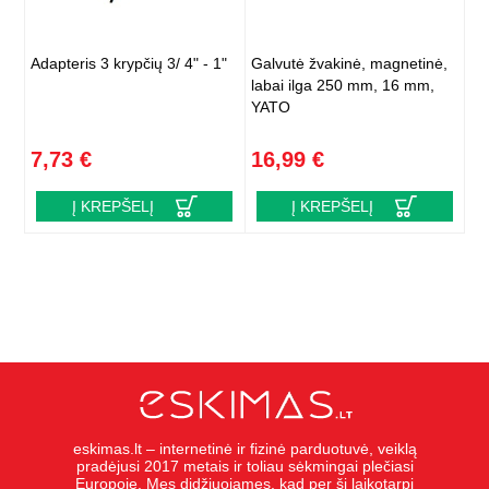
Adapteris 3 krypčių 3/ 4" - 1"
Galvutė žvakinė, magnetinė,
labai ilga 250 mm, 16 mm,
YATO
7,73 €
16,99 €
Į KREPŠELĮ
Į KREPŠELĮ
eskimas.lt – internetinė ir fizinė parduotuvė, veiklą
pradėjusi 2017 metais ir toliau sėkmingai plečiasi
Europoje. Mes didžiuojames, kad per šį laikotarpį