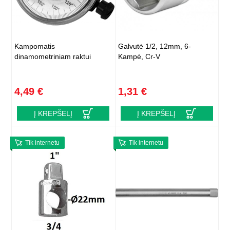
Kampomatis
Galvutė 1/2, 12mm, 6-
dinamometriniam raktui
Kampė, Cr-V
4,49 €
1,31 €
Į KREPŠELĮ
Į KREPŠELĮ
Tik internetu
Tik internetu