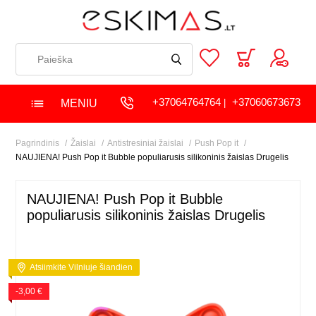
+37064764764
+37060673673
MENIU
|
Pagrindinis
Žaislai
Antistresiniai žaislai
Push Pop it
NAUJIENA! Push Pop it Bubble populiarusis silikoninis žaislas Drugelis
NAUJIENA! Push Pop it Bubble
populiarusis silikoninis žaislas Drugelis
Atsiimkite Vilniuje šiandien
-3,00 €