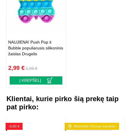
NAUJIENA! Push Pop it
Bubble populiarusis silikoninis
žaislas Drugelis
2,99 €
5,99 €
Į KREPŠELĮ
Klientai, kurie pirko šią prekę taip
pat pirko:
-3,00 €
Atsiimkite Vilniuje šiandien