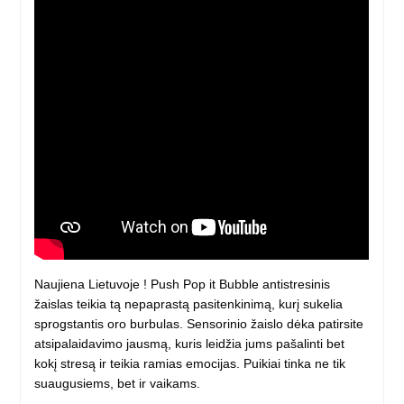
Naujiena Lietuvoje ! Push Pop it Bubble antistresinis
žaislas teikia tą nepaprastą pasitenkinimą, kurį sukelia
sprogstantis oro burbulas. Sensorinio žaislo dėka patirsite
atsipalaidavimo jausmą, kuris leidžia jums pašalinti bet
kokį stresą ir teikia ramias emocijas. Puikiai tinka ne tik
suaugusiems, bet ir vaikams.