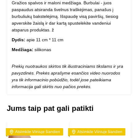
Gražios spalvos ir maloni medžiaga. Burbulai - juos
paspaudus atsiranda švelnus traškėjimas, panašus į
burbuliukų bakstelėjimą. Išspaudę visą paviršių, tiesiog
apverskite žaislą ir dar kartą spustelėkite vandeniui
atsparus produktas. ž
Dydis:
apie 11 cm * 11 cm
Medžiaga:
silikonas
Prekių nuotraukos skirtos tik iliustraciniams tikslams ir yra
pavyzdinės. Prekės aprašyme esančios video nuorodos
yra tik informacinio pobūdžio, todėl jose pateikiama
informacija gali skirtis nuo pačios prekės.
Jums taip pat gali patikti
Atsiimkite Vilniuje šiandien
Atsiimkite Vilniuje šiandien