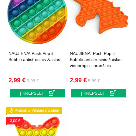
NAUJIENA! Push Pop it
NAUJIENA! Push Pop it
Bubble antistresinis žaislas
Bubble antistresinis žaislas
vienaragis - oranžinis
2,99 €
2,99 €
6,99 €
5,99 €
Į KREPŠELĮ
Į KREPŠELĮ
Atsiimkite Vilniuje šiandien
-3,00 €