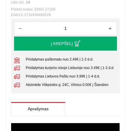
Liko vnt.:
14
Prekės kodas: EKM1 27169
EAN13: 2716939468526
Į KREPŠELĮ
Pristatymas paštomatu nuo 2.49€ | 1-2 d.d.
Pristatymas kurjeriu visoje Lietuvoje nuo 3.49€ | 1-2 d.d
Pristatymas Lietuvos Paštu nuo 3.99€ | 1-4 d.d.
Atsiimkite Vilkpėdės g. 24C, Vilnius 0.00€ | Šiandien
Aprašymas