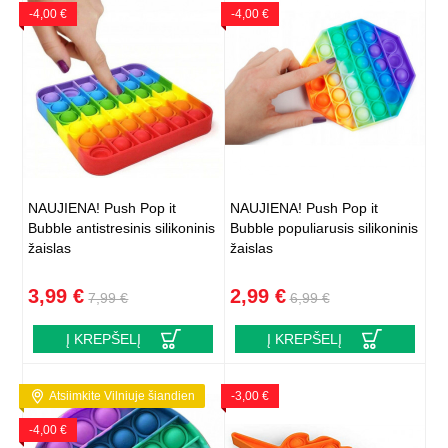
-4,00 €
-4,00 €
NAUJIENA! Push Pop it
NAUJIENA! Push Pop it
Bubble antistresinis silikoninis
Bubble populiarusis silikoninis
žaislas
žaislas
3,99 €
2,99 €
7,99 €
6,99 €
Į KREPŠELĮ
Į KREPŠELĮ
Atsiimkite Vilniuje šiandien
-3,00 €
-4,00 €