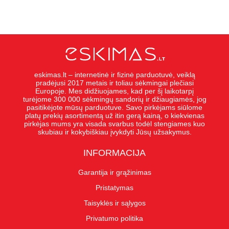
eskimas.lt – internetinė ir fizinė parduotuvė, veiklą
pradėjusi 2017 metais ir toliau sėkmingai plečiasi
Europoje. Mes didžiuojames, kad per šį laikotarpį
turėjome 300 000 sėkmingų sandorių ir džiaugiamės, jog
pasitikėjote mūsų parduotuve. Savo pirkėjams siūlome
platų prekių asortimentą už itin gerą kainą, o kiekvienas
pirkėjas mums yra visada svarbus todėl stengiames kuo
skubiau ir kokybiškiau įvykdyti Jūsų užsakymus.
INFORMACIJA
Garantija ir grąžinimas
Pristatymas
Taisyklės ir sąlygos
Privatumo politika