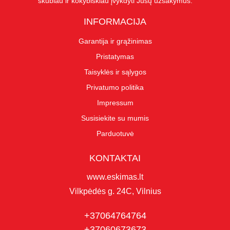
skubiau ir kokybiškiau įvykdyti Jūsų užsakymus.
INFORMACIJA
Garantija ir grąžinimas
Pristatymas
Taisyklės ir sąlygos
Privatumo politika
Impressum
Susisiekite su mumis
Parduotuvė
KONTAKTAI
www.eskimas.lt
Vilkpėdės g. 24C, Vilnius
+37064764764
+37060673673