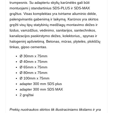
trumpesnis. Su adapteriu skylių karūnėlės gali būti
montuojami į standartinius SDS-PLUS ir SDS-MAX
grąžtus. Visas komplektas yra tvirtame aliuminio dėkle,
palengvinantis gabenimą ir laikymą. Karūnos yra skirtos
gręžti visų tipų statybinių medžiagų montavimo dėžes ir
lizdus, ​​vamzdžius, vėdinimo, sanitarijos, santechnikos,
kanalizacijos paskirstymo dėžes, kolektorius,, spynas ir
halogeninį apšvietimą. Betonas, mūras, plytelės, plokščių
tinkas, gipso cementas.
Ø 30mm x 75mm
Ø 40mm x 75mm
Ø 65mm x 75mm
Ø 80mm x 75mm
Ø 100mm x 75mm
adapter 300 mm SDS plus
adapter 300 mm SDS MAX
2 grąžtai
Prekių nuotraukos skirtos tik iliustraciniams tikslams ir yra