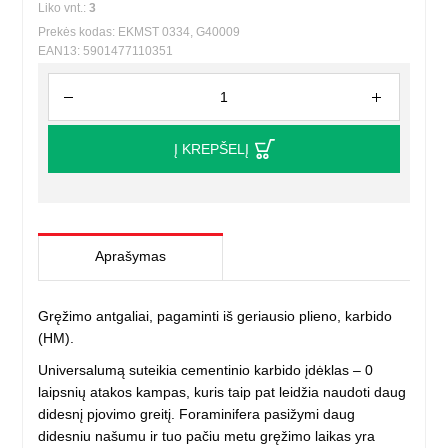
Liko vnt.:
3
Prekės kodas: EKMST 0334, G40009
EAN13: 5901477110351
Į KREPŠELĮ
Aprašymas
Gręžimo antgaliai, pagaminti iš geriausio plieno, karbido
(HM).
Universalumą suteikia cementinio karbido įdėklas – 0
laipsnių atakos kampas, kuris taip pat leidžia naudoti daug
didesnį pjovimo greitį. Foraminifera pasižymi daug
didesniu našumu ir tuo pačiu metu gręžimo laikas yra