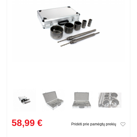
58,99 €
Pridėti prie pamėgtų prekių