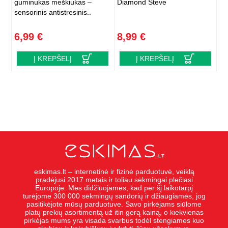
guminukas meškiukas –
Diamond Steve
sensorinis antistresinis..
6,99 €
8,99 €
Į KREPŠELĮ
Į KREPŠELĮ
eskimas.lt – internetinė ir fizinė parduotuvė, veiklą
pradėjusi 2017 metais ir toliau sėkmingai plečiasi
Europoje. Mes didžiuojames, kad per šį laikotarpį
turėjome 300 000 sėkmingų sandorių ir džiaugiamės, jog
pasitikėjote mūsų parduotuve. Savo pirkėjams siūlome
platų prekių asortimentą už itin gerą kainą, o kiekvienas
pirkėjas mums yra visada svarbus todėl stengiames kuo