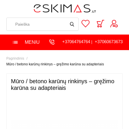
+37064764764
+37060673673
MENIU
|
Pagrindinis
Mūro / betono karūnų rinkinys – gręžimo karūna su adapteriais
Mūro / betono karūnų rinkinys – gręžimo
karūna su adapteriais