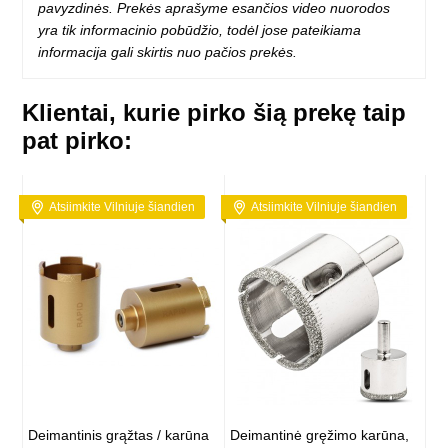
pavyzdinės. Prekės aprašyme esančios video nuorodos
yra tik informacinio pobūdžio, todėl jose pateikiama
informacija gali skirtis nuo pačios prekės.
Klientai, kurie pirko šią prekę taip
pat pirko:
Atsiimkite Vilniuje šiandien
Atsiimkite Vilniuje šiandien
Deimantinis grąžtas / karūna
Deimantinė gręžimo karūna,