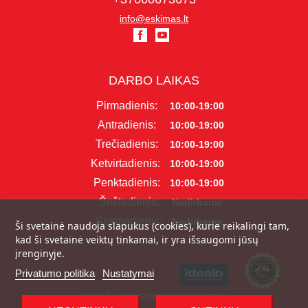
info@eskimas.lt
DARBO LAIKAS
Pirmadienis:
10:00-19:00
Antradienis:
10:00-19:00
Trečiadienis:
10:00-19:00
Ketvirtadienis:
10:00-19:00
Penktadienis:
10:00-19:00
Šeštadienis:
Nedirbame
Sekmadienis:
Nedirbame
Ši svetainė naudoja slapukus (cookies), kurie reikalingi tam,
kad ši svetainė veiktų tinkamai, ir yra išsaugomi jūsų
įrenginyje.
Privatumo politika
Nustatymai
© 2017 - 2026, Visos teisės saugomos