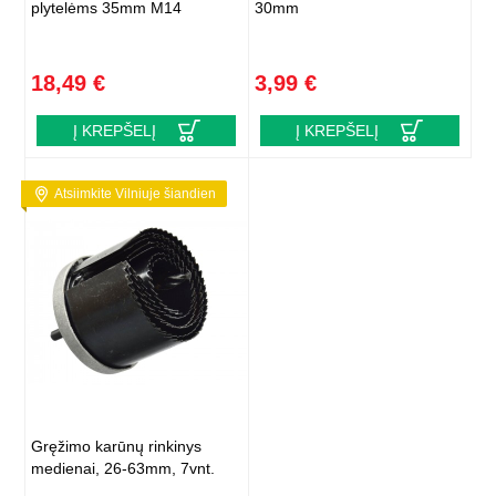
plytelėms 35mm M14
30mm
18,49 €
3,99 €
Į KREPŠELĮ
Į KREPŠELĮ
Atsiimkite Vilniuje šiandien
Gręžimo karūnų rinkinys
medienai, 26-63mm, 7vnt.