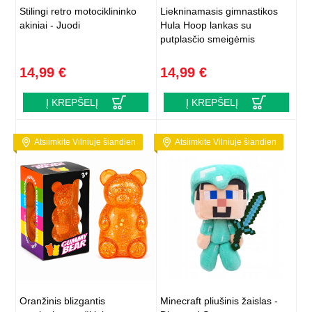
Stilingi retro motociklininko
Liekninamasis gimnastikos
akiniai - Juodi
Hula Hoop lankas su
putplasčio smeigėmis
14,99 €
14,99 €
Į KREPŠELĮ
Į KREPŠELĮ
Atsiimkite Vilniuje šiandien
Atsiimkite Vilniuje šiandien
Oranžinis blizgantis
Minecraft pliušinis žaislas -