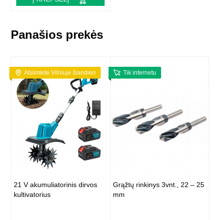
Panašios prekės
Atsiimkite Vilniuje šiandien
Tik internetu
21 V akumuliatorinis dirvos
Grąžtų rinkinys 3vnt., 22 – 25
kultivatorius
mm