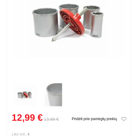
12,99 €
13,99 €
Pridėti prie pamėgtų prekių
Liko vnt.:
4