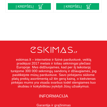
Į KREPŠELĮ
Į KREPŠELĮ
eskimas.lt – internetinė ir fizinė parduotuvė, veiklą
pradėjusi 2017 metais ir toliau sėkmingai plečiasi
Europoje. Mes didžiuojames, kad per šį laikotarpį
turėjome 300 000 sėkmingų sandorių ir džiaugiamės, jog
pasitikėjote mūsų parduotuve. Savo pirkėjams siūlome
platų prekių asortimentą už itin gerą kainą, o kiekvienas
pirkėjas mums yra visada svarbus todėl stengiames kuo
skubiau ir kokybiškiau įvykdyti Jūsų užsakymus.
INFORMACIJA
Garantija ir grąžinimas