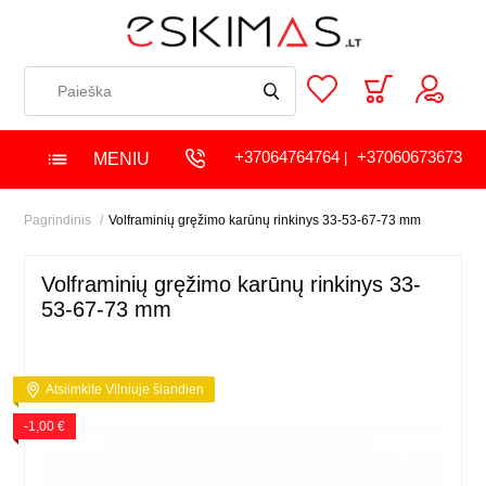
+37064764764
+37060673673
MENIU
|
Pagrindinis
Volframinių gręžimo karūnų rinkinys 33-53-67-73 mm
Volframinių gręžimo karūnų rinkinys 33-
53-67-73 mm
Atsiimkite Vilniuje šiandien
-1,00 €