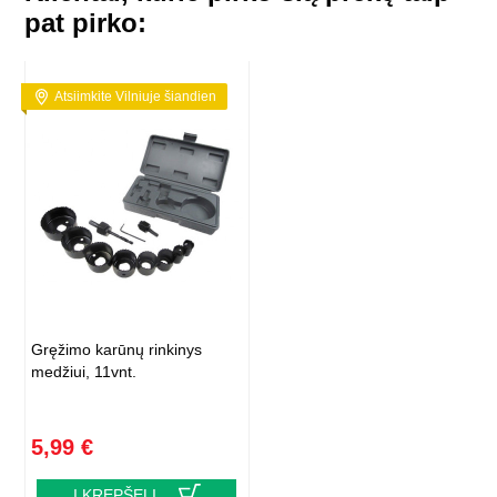
pat pirko:
Atsiimkite Vilniuje šiandien
Gręžimo karūnų rinkinys
medžiui, 11vnt.
5,99 €
Į KREPŠELĮ