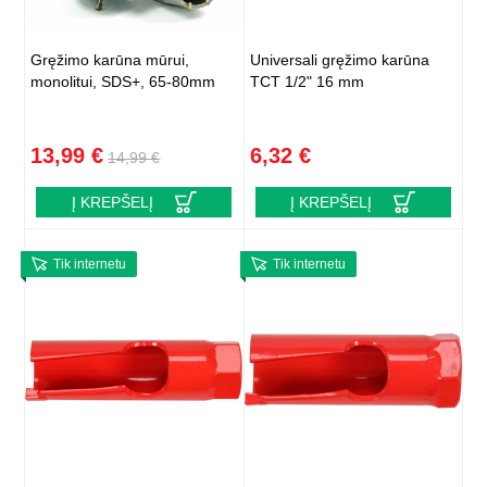
Gręžimo karūna mūrui,
Universali gręžimo karūna
monolitui, SDS+, 65-80mm
TCT 1/2" 16 mm
13,99 €
6,32 €
14,99 €
Į KREPŠELĮ
Į KREPŠELĮ
Tik internetu
Tik internetu