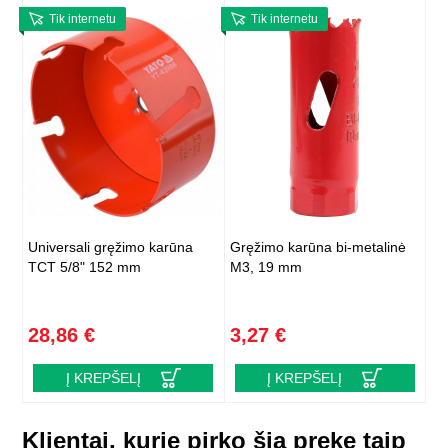
Tik internetu
Tik internetu
Universali gręžimo karūna
Gręžimo karūna bi-metalinė
TCT 5/8" 152 mm
M3, 19 mm
28,86 €
3,27 €
Į KREPŠELĮ
Į KREPŠELĮ
Klientai, kurie pirko šią prekę taip