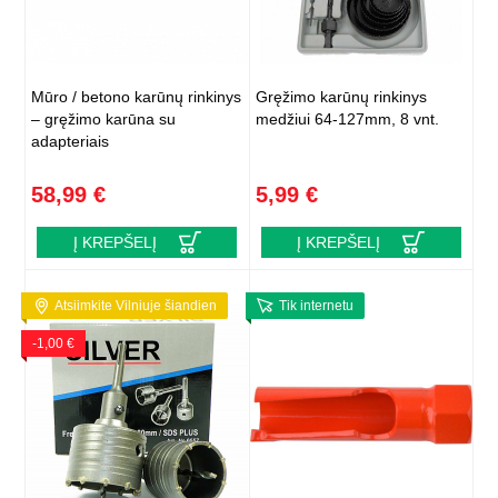
Mūro / betono karūnų rinkinys
Gręžimo karūnų rinkinys
– gręžimo karūna su
medžiui 64-127mm, 8 vnt.
adapteriais
58,99 €
5,99 €
Į KREPŠELĮ
Į KREPŠELĮ
Atsiimkite Vilniuje šiandien
Tik internetu
-1,00 €