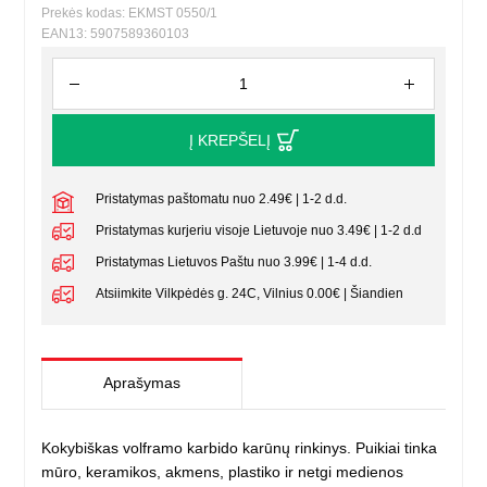
Prekės kodas: EKMST 0550/1
EAN13: 5907589360103
Į KREPŠELĮ
Pristatymas paštomatu nuo 2.49€ | 1-2 d.d.
Pristatymas kurjeriu visoje Lietuvoje nuo 3.49€ | 1-2 d.d
Pristatymas Lietuvos Paštu nuo 3.99€ | 1-4 d.d.
Atsiimkite Vilkpėdės g. 24C, Vilnius 0.00€ | Šiandien
Aprašymas
Kokybiškas volframo karbido karūnų rinkinys. Puikiai tinka
mūro, keramikos, akmens, plastiko ir netgi medienos