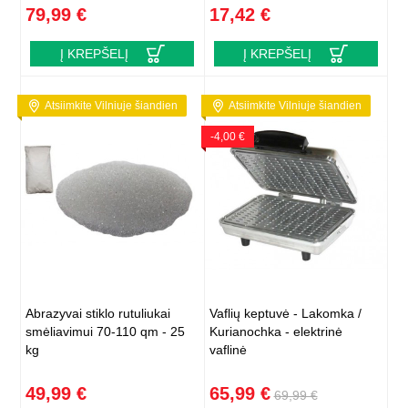
79,99 €
17,42 €
Į KREPŠELĮ
Į KREPŠELĮ
Atsiimkite Vilniuje šiandien
Atsiimkite Vilniuje šiandien
-4,00 €
Abrazyvai stiklo rutuliukai
Vaflių keptuvė - Lakomka /
smėliavimui 70-110 qm - 25
Kurianochka - elektrinė
kg
vaflinė
49,99 €
65,99 €
69,99 €