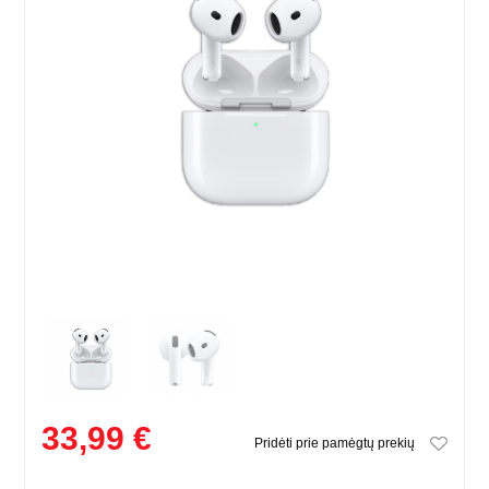
33,99 €
Pridėti prie pamėgtų prekių