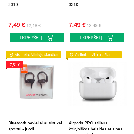
3310
3310
7,49 €
7,49 €
12,49 €
12,49 €
Į KREPŠELĮ
Į KREPŠELĮ
Atsiimkite Vilniuje šiandien
Atsiimkite Vilniuje šiandien
-7,51 €
Bluetooth bevieliai ausinukai
Airpods PRO stiliaus
sportui - juodi
kokybiškos belaidės ausinės