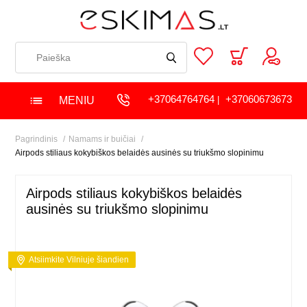
+37064764764
+37060673673
MENIU
|
Pagrindinis
Namams ir buičiai
Airpods stiliaus kokybiškos belaidės ausinės su triukšmo slopinimu
Airpods stiliaus kokybiškos belaidės
ausinės su triukšmo slopinimu
Atsiimkite Vilniuje šiandien