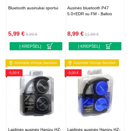
Bluetooth ausinukai sportui
Ausinės bluetooth P47
5.0+EDR su FM - Baltos
5,99 €
8,99 €
9,99 €
11,99 €
Į KREPŠELĮ
Į KREPŠELĮ
Atsiimkite Vilniuje šiandien
Atsiimkite Vilniuje šiandien
-5,00 €
-5,00 €
Laidinės ausinės Hanizu HZ-
Laidinės ausinės Hanizu HZ-