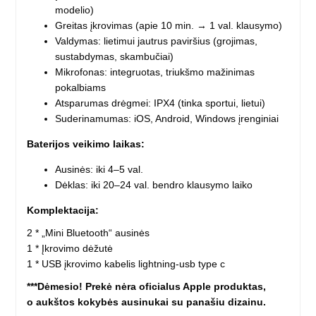
modelio)
Greitas įkrovimas (apie 10 min. → 1 val. klausymo)
Valdymas: lietimui jautrus paviršius (grojimas,
sustabdymas, skambučiai)
Mikrofonas: integruotas, triukšmo mažinimas
pokalbiams
Atsparumas drėgmei: IPX4 (tinka sportui, lietui)
Suderinamumas: iOS, Android, Windows įrenginiai
Baterijos veikimo laikas:
Ausinės: iki 4–5 val.
Dėklas: iki 20–24 val. bendro klausymo laiko
Komplektacija:
2 * „Mini Bluetooth“ ausinės
1 * Įkrovimo dėžutė
1 * USB įkrovimo kabelis lightning-usb type c
***Dėmesio! Prekė nėra oficialus Apple produktas,
o
aukštos kokybės ausinukai su panašiu dizainu.