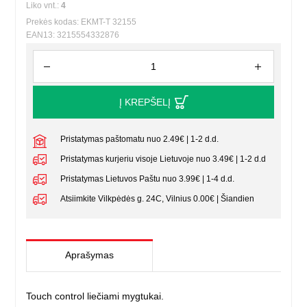
Liko vnt.:
4
Prekės kodas: EKMT-T 32155
EAN13: 3215554332876
Į KREPŠELĮ
Pristatymas paštomatu nuo 2.49€ | 1-2 d.d.
Pristatymas kurjeriu visoje Lietuvoje nuo 3.49€ | 1-2 d.d
Pristatymas Lietuvos Paštu nuo 3.99€ | 1-4 d.d.
Atsiimkite Vilkpėdės g. 24C, Vilnius 0.00€ | Šiandien
Aprašymas
Touch control liečiami mygtukai.