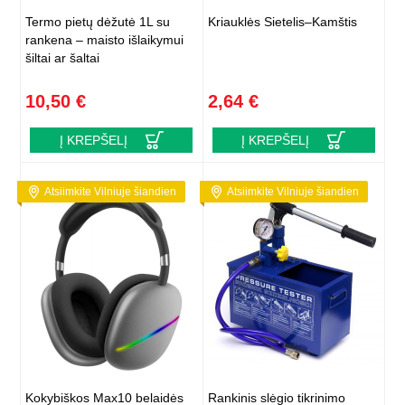
Termo pietų dėžutė 1L su
Kriauklės Sietelis–Kamštis
rankena – maisto išlaikymui
šiltai ar šaltai
10,50 €
2,64 €
Į KREPŠELĮ
Į KREPŠELĮ
Atsiimkite Vilniuje šiandien
Atsiimkite Vilniuje šiandien
Kokybiškos Max10 belaidės
Rankinis slėgio tikrinimo