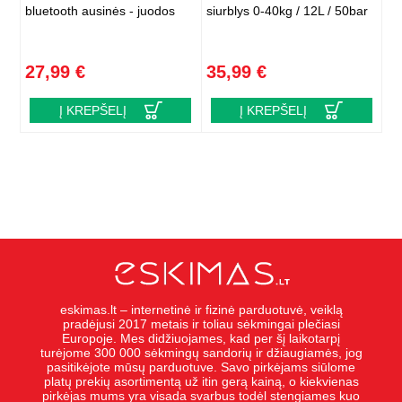
bluetooth ausinės - juodos
siurblys 0-40kg / 12L / 50bar
27,99 €
35,99 €
Į KREPŠELĮ
Į KREPŠELĮ
eskimas.lt – internetinė ir fizinė parduotuvė, veiklą
pradėjusi 2017 metais ir toliau sėkmingai plečiasi
Europoje. Mes didžiuojames, kad per šį laikotarpį
turėjome 300 000 sėkmingų sandorių ir džiaugiamės, jog
pasitikėjote mūsų parduotuve. Savo pirkėjams siūlome
platų prekių asortimentą už itin gerą kainą, o kiekvienas
pirkėjas mums yra visada svarbus todėl stengiames kuo