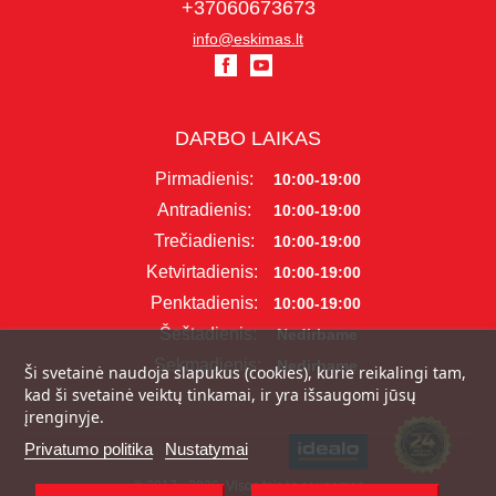
+37060673673
info@eskimas.lt
DARBO LAIKAS
Pirmadienis:
10:00-19:00
Antradienis:
10:00-19:00
Trečiadienis:
10:00-19:00
Ketvirtadienis:
10:00-19:00
Penktadienis:
10:00-19:00
Šeštadienis:
Nedirbame
Sekmadienis:
Nedirbame
Ši svetainė naudoja slapukus (cookies), kurie reikalingi tam,
kad ši svetainė veiktų tinkamai, ir yra išsaugomi jūsų
įrenginyje.
Privatumo politika
Nustatymai
© 2017 - 2026, Visos teisės saugomos