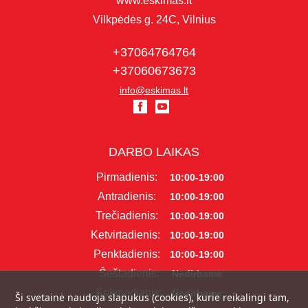
www.eskimas.lt
Vilkpėdės g. 24C, Vilnius
+37064764764
+37060673673
info@eskimas.lt
DARBO LAIKAS
Pirmadienis:
10:00-19:00
Antradienis:
10:00-19:00
Trečiadienis:
10:00-19:00
Ketvirtadienis:
10:00-19:00
Penktadienis:
10:00-19:00
Šeštadienis:
Nedirbame
Sekmadienis:
Nedirbame
Ši svetainė naudoja slapukus (cookies), kurie reikalingi tam,