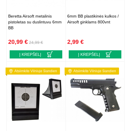
Beretta Airsoft metalinis
6mm BB plastikinės kulkos /
pistoletas su duslintuvu 6mm
Airsoft ginklams 800vnt
BB
20,99 €
2,99 €
24,99 €
Į KREPŠELĮ
Į KREPŠELĮ
Atsiimkite Vilniuje šiandien
Atsiimkite Vilniuje šiandien