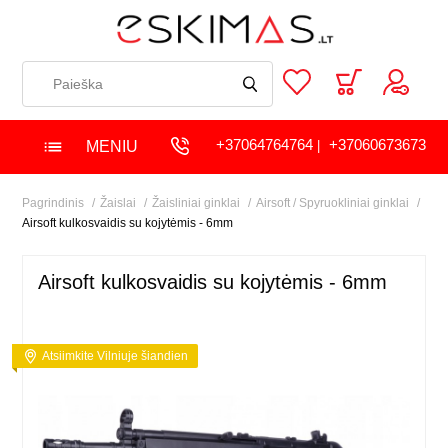
+37064764764
+37060673673
MENIU
|
Pagrindinis
Žaislai
Žaisliniai ginklai
Airsoft / Spyruokliniai ginklai
Airsoft kulkosvaidis su kojytėmis - 6mm
Airsoft kulkosvaidis su kojytėmis - 6mm
Atsiimkite Vilniuje šiandien