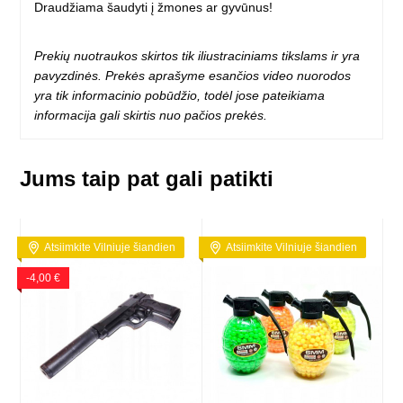
Draudžiama šaudyti į žmones ar gyvūnus!
Prekių nuotraukos skirtos tik iliustraciniams tikslams ir yra
pavyzdinės. Prekės aprašyme esančios video nuorodos
yra tik informacinio pobūdžio, todėl jose pateikiama
informacija gali skirtis nuo pačios prekės.
Jums taip pat gali patikti
Atsiimkite Vilniuje šiandien
Atsiimkite Vilniuje šiandien
-4,00 €