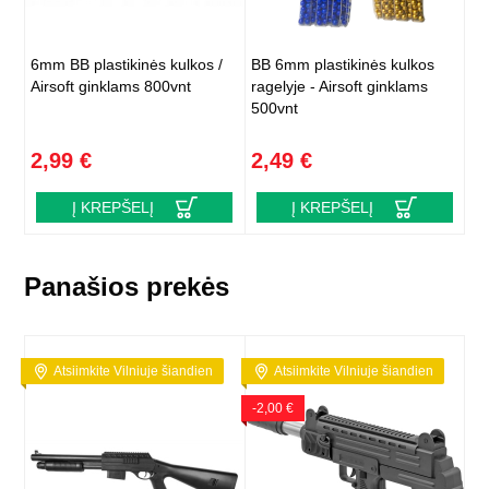
6mm BB plastikinės kulkos /
BB 6mm plastikinės kulkos
Airsoft ginklams 800vnt
ragelyje - Airsoft ginklams
500vnt
2,99 €
2,49 €
Į KREPŠELĮ
Į KREPŠELĮ
Panašios prekės
Atsiimkite Vilniuje šiandien
Atsiimkite Vilniuje šiandien
-2,00 €