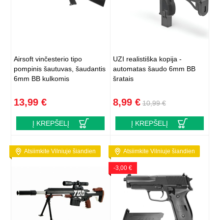
Airsoft vinčesterio tipo
UZI realistiška kopija -
pompinis šautuvas, šaudantis
automatas šaudo 6mm BB
6mm BB kulkomis
šratais
13,99 €
8,99 €
10,99 €
Į KREPŠELĮ
Į KREPŠELĮ
Atsiimkite Vilniuje šiandien
Atsiimkite Vilniuje šiandien
-3,00 €