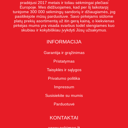
pradėjusi 2017 metais ir toliau sėkmingai plečiasi
Europoje. Mes didžiuojames, kad per šį laikotarpį
turėjome 300 000 sėkmingų sandorių ir džiaugiamės, jog
pasitikėjote mūsų parduotuve. Savo pirkėjams siūlome
platų prekių asortimentą už itin gerą kainą, o kiekvienas
pirkėjas mums yra visada svarbus todėl stengiames kuo
skubiau ir kokybiškiau įvykdyti Jūsų užsakymus.
INFORMACIJA
Garantija ir grąžinimas
Pristatymas
Taisyklės ir sąlygos
Privatumo politika
Impressum
Susisiekite su mumis
Parduotuvė
KONTAKTAI