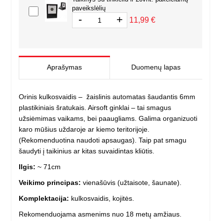
paveikslėlių
-
+
11,99 €
Aprašymas
Duomenų lapas
Orinis kulkosvaidis – žaislinis automatas šaudantis 6mm
plastikiniais šratukais. Airsoft ginklai – tai smagus
užsiėmimas vaikams, bei paaugliams. Galima organizuoti
karo mūšius uždaroje ar kiemo teritorijoje.
(Rekomenduotina naudoti apsaugas). Taip pat smagu
šaudyti į taikinius ar kitas suvaidintas kliūtis.
Ilgis:
~ 71cm
Veikimo principas:
vienašūvis (užtaisote, šaunate).
Komplektacija:
kulkosvaidis, kojitės.
Rekomenduojama asmenims nuo 18 metų amžiaus.