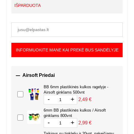
IŠPARDUOTA
INFORMUOKITE MANE KAI PREKĖ BUS SANDĖLYJE

Airsoft Priedai
BB 6mm plastikinės kulkos ragelyje -
Airsoft ginklams 500vnt
-
+
2,49 €
6mm BB plastikinės kulkos / Airsoft
ginklams 800vnt
-
+
2,99 €
Taikinys su tinkleliu ir 20vnt. pakeičiamų