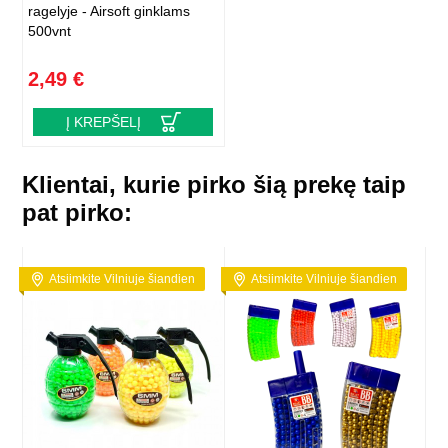
ragelyje - Airsoft ginklams
500vnt
2,49 €
Į KREPŠELĮ
Klientai, kurie pirko šią prekę taip
pat pirko:
Atsiimkite Vilniuje šiandien
Atsiimkite Vilniuje šiandien