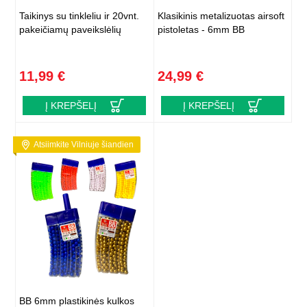
Taikinys su tinkleliu ir 20vnt.
Klasikinis metalizuotas airsoft
pakeičiamų paveikslėlių
pistoletas - 6mm BB
11,99 €
24,99 €
Į KREPŠELĮ
Į KREPŠELĮ
Atsiimkite Vilniuje šiandien
BB 6mm plastikinės kulkos