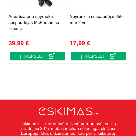
Amortizatorių spyruoklių
Spyruoklių suspaudėjai 350
suspaudėjas McPerson su
mm 2 vnt.
fiksacija
39,99 €
17,99 €
Į KREPŠELĮ
Į KREPŠELĮ
eskimas.lt – internetinė ir fizinė parduotuvė, veiklą
pradėjusi 2017 metais ir toliau sėkmingai plečiasi
Europoje. Mes didžiuojames, kad per šį laikotarpį