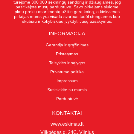
turėjome 300 000 sėkmingų sandorių ir džiaugiamės, jog
pasitikėjote mūsų parduotuve. Savo pirkėjams siūlome
platų prekių asortimentą už itin gerą kainą, o kiekvienas
pirkėjas mums yra visada svarbus todėl stengiames kuo
skubiau ir kokybiškiau įvykdyti Jūsų užsakymus.
INFORMACIJA
Garantija ir grąžinimas
Pristatymas
Taisyklės ir sąlygos
Privatumo politika
Impressum
Susisiekite su mumis
Parduotuvė
KONTAKTAI
www.eskimas.lt
Vilkpėdės g. 24C, Vilnius