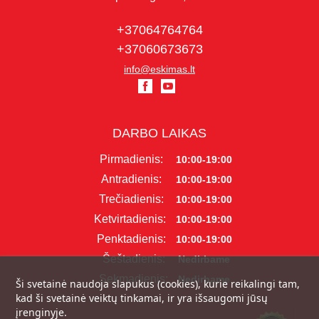
+37064764764
+37060673673
info@eskimas.lt
DARBO LAIKAS
Pirmadienis:
10:00-19:00
Antradienis:
10:00-19:00
Trečiadienis:
10:00-19:00
Ketvirtadienis:
10:00-19:00
Penktadienis:
10:00-19:00
Šeštadienis:
Nedirbame
Sekmadienis:
Nedirbame
Ši svetainė naudoja slapukus (cookies), kurie reikalingi tam,
kad ši svetainė veiktų tinkamai, ir yra išsaugomi jūsų
įrenginyje.