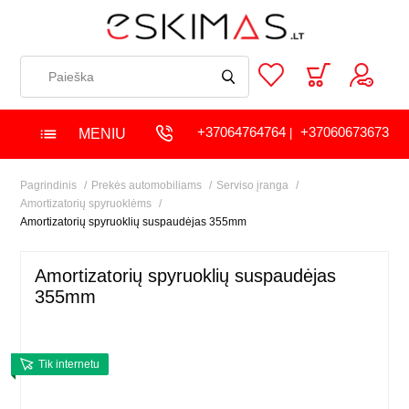
+37064764764
+37060673673
MENIU
|
Pagrindinis
Prekės automobiliams
Serviso įranga
Amortizatorių spyruoklėms
Amortizatorių spyruoklių suspaudėjas 355mm
Amortizatorių spyruoklių suspaudėjas
355mm
Tik internetu