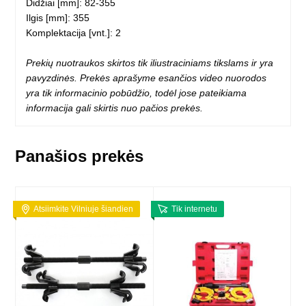
Didžiai [mm]: 82-355
Ilgis [mm]: 355
Komplektacija [vnt.]: 2
Prekių nuotraukos skirtos tik iliustraciniams tikslams ir yra
pavyzdinės. Prekės aprašyme esančios video nuorodos
yra tik informacinio pobūdžio, todėl jose pateikiama
informacija gali skirtis nuo pačios prekės.
Panašios prekės
Atsiimkite Vilniuje šiandien
Tik internetu