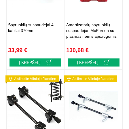
Spyruoklių suspaudėjai 4
Amortizatorių spyruoklių
kabliai 370mm
suspaudėjas McPerson su
plasmasinemis apsaugomis
33,99 €
130,68 €
Į KREPŠELĮ
Į KREPŠELĮ
Atsiimkite Vilniuje šiandien
Atsiimkite Vilniuje šiandien