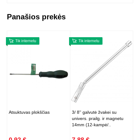
Panašios prekės
Tik internetu
Tik internetu
Atsuktuvas plokščias
3/ 8'' galvutė žvakei su
univers. prailg. ir magnetu
14mm (12-kampė/..
0,92 €
7,88 €