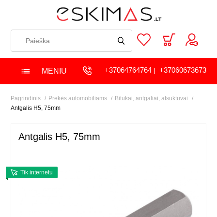
+37064764764
+37060673673
MENIU
|
Pagrindinis
Prekės automobiliams
Bitukai, antgaliai, atsuktuvai
Antgalis H5, 75mm
Antgalis H5, 75mm
Tik internetu