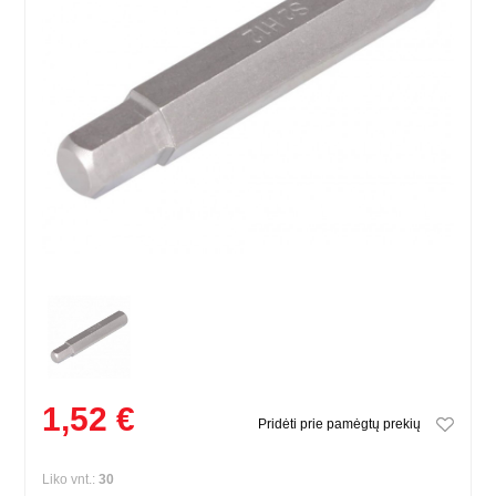
1,52 €
Pridėti prie pamėgtų prekių
Liko vnt.:
30