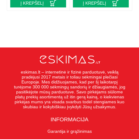
Į KREPŠELĮ
Į KREPŠELĮ
eskimas.lt – internetinė ir fizinė parduotuvė, veiklą
pradėjusi 2017 metais ir toliau sėkmingai plečiasi
Europoje. Mes didžiuojames, kad per šį laikotarpį
turėjome 300 000 sėkmingų sandorių ir džiaugiamės, jog
pasitikėjote mūsų parduotuve. Savo pirkėjams siūlome
platų prekių asortimentą už itin gerą kainą, o kiekvienas
pirkėjas mums yra visada svarbus todėl stengiames kuo
skubiau ir kokybiškiau įvykdyti Jūsų užsakymus.
INFORMACIJA
Garantija ir grąžinimas