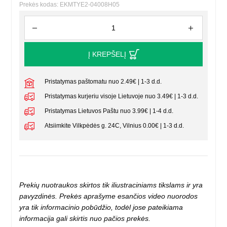
Prekės kodas: EKMTYE2-04008H05
Į KREPŠELĮ
Pristatymas paštomatu nuo 2.49€ | 1-3 d.d.
Pristatymas kurjeriu visoje Lietuvoje nuo 3.49€ | 1-3 d.d.
Pristatymas Lietuvos Paštu nuo 3.99€ | 1-4 d.d.
Atsiimkite Vilkpėdės g. 24C, Vilnius 0.00€ | 1-3 d.d.
Prekių nuotraukos skirtos tik iliustraciniams tikslams ir yra
pavyzdinės. Prekės aprašyme esančios video nuorodos
yra tik informacinio pobūdžio, todėl jose pateikiama
informacija gali skirtis nuo pačios prekės.