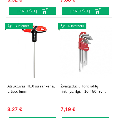
Į KREPŠELĮ
Į KREPŠELĮ
Tik internetu
Tik internetu
Atsuktuvas HEX su rankena,
Žvaigždučių Torx raktų
L-tipo, 5mm
rinkinys, ilgi, T10-T50, 9vnt
3,27 €
7,19 €