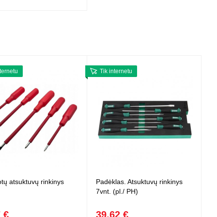
nternetu
Tik internetu
otų atsuktuvų rinkinys
Padėklas. Atsuktuvų rinkinys
7vnt. (pl./ PH)
 €
39,62 €