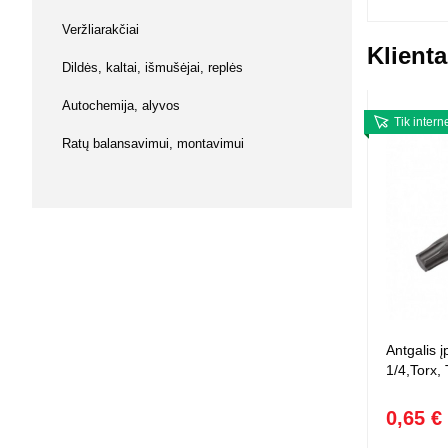
Squishy - 
Veržliarakčiai
Push Pop i
Klienta
Kiti antistr
Dildės, kaltai, išmušėjai, replės
Autochemija, alyvos
Tik intern
Ratų balansavimui, montavimui
Antgalis į
1/4,Torx,
0,65 €