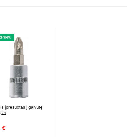
 projektoriai ir
vai
nternetu
is įpresuotas į galvutę
 PZ1
 €