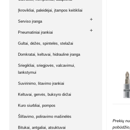
Su baterij
Buitinė ch
Vaikiškos 
Kabiamušė
Keltuvai,
Magnetiniai
Muzikos instrumentai
Įkrovikliai, paleidėjai, įtampos keitikliai
kniediklia
diržai
Prekės va
Lėlės / Lė
Laisvalaikis
Serviso įranga
Šlifavimo
Keltuvai, 
Žvejybos
Namai / Pil
mašinėlė
Ginklai ir aksesuarai
Pneumatiniai įrankiai
Lėlės
Įrankiai 
L. O. L. su
Dildės, ka
Gultai, dėžės, spintelės, stelažai
Gyvūnų prekės
replės
Kuro siur
Kūdikiai
Lėlių vežim
Domkratai, keltuvai, hidraulinė įranga
Žaislai
Judančios 
Kiti lėlių pr
Sriegikliai, sriegjovės, valcavimui,
lankstymui
Piešimui 
Suvirinimo, litavimo įrankiai
Mozaikos
Piešimui
Keltuvai, gervės, buksyro diržai
Magnetiniai
Kūrybiniai r
Kuro siurbliai, pompos
Modelinas, 
Knygos ir 
Šlifavimo, poliravimo mašinėlės
Prekių nu
Antistresi
pobūdžio,
Bitukai, antgaliai, atsuktuvai