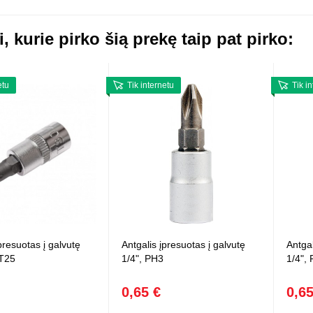
Vaikiški
Skvišai
Airsoft / Spyruokliniai ginklai
šviestu
t
Šviečiantis, su garsais
i, kurie pirko šią prekę taip pat pirko:
esai
Minkštomis kulkomis šaudantys
Šautuvai su pistonais
Lankai / arbaletai
etu
Tik internetu
Tik i
Treniruočių peiliai - butterfly
presuotas į galvutę
Antgalis įpresuotas į galvutę
Antgal
 T25
1/4", PH3
1/4",
0,65 €
0,65