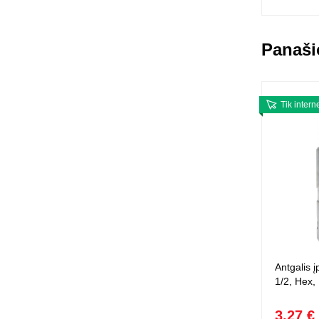
Panaši
Tik intern
Antgalis į
1/2, Hex,
3,27 €