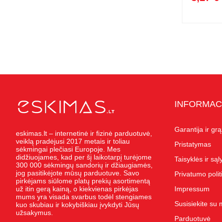
INFORMAC
Garantija ir gr
eskimas.lt – internetinė ir fizinė parduotuvė,
veiklą pradėjusi 2017 metais ir toliau
Pristatymas
sėkmingai plečiasi Europoje. Mes
didžiuojames, kad per šį laikotarpį turėjome
Taisyklės ir są
300 000 sėkmingų sandorių ir džiaugiamės,
jog pasitikėjote mūsų parduotuve. Savo
Privatumo polit
pirkėjams siūlome platų prekių asortimentą
už itin gerą kainą, o kiekvienas pirkėjas
Impressum
mums yra visada svarbus todėl stengiames
Susisiekite su
kuo skubiau ir kokybiškiau įvykdyti Jūsų
užsakymus.
Parduotuvė