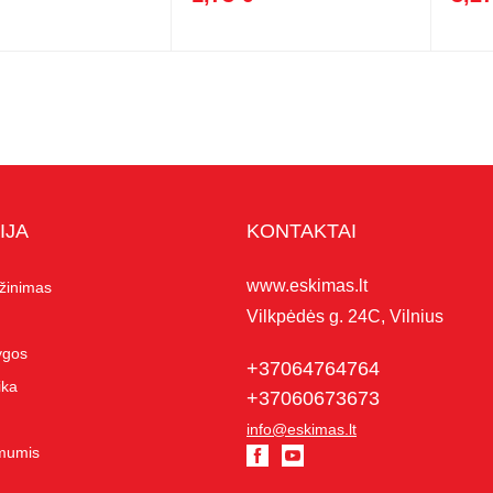
IJA
KONTAKTAI
www.eskimas.lt
ąžinimas
Vilkpėdės g. 24C, Vilnius
lygos
+37064764764
ika
+37060673673
info@eskimas.lt
 mumis