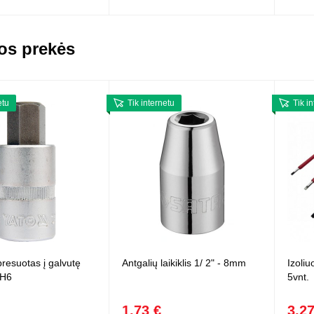
os prekės
etu
Tik internetu
Tik i
presuotas į galvutę
Antgalių laikiklis 1/ 2" - 8mm
Izoliu
 H6
5vnt.
1,73 €
3,27