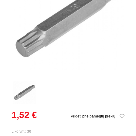
1,52 €
Pridėti prie pamėgtų prekių
Liko vnt.:
30