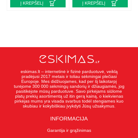
Į KREPŠELĮ
Į KREPŠELĮ
eskimas.lt – internetinė ir fizinė parduotuvė, veiklą
pradėjusi 2017 metais ir toliau sėkmingai plečiasi
Europoje. Mes didžiuojames, kad per šį laikotarpį
turėjome 300 000 sėkmingų sandorių ir džiaugiamės, jog
pasitikėjote mūsų parduotuve. Savo pirkėjams siūlome
platų prekių asortimentą už itin gerą kainą, o kiekvienas
pirkėjas mums yra visada svarbus todėl stengiames kuo
skubiau ir kokybiškiau įvykdyti Jūsų užsakymus.
INFORMACIJA
Garantija ir grąžinimas