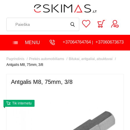
+37064764764
+37060673673
MENIU
|
Pagrindinis
Prekės automobiliams
Bitukai, antgaliai, atsuktuvai
Antgalis M8, 75mm, 3/8
Antgalis M8, 75mm, 3/8
Tik internetu