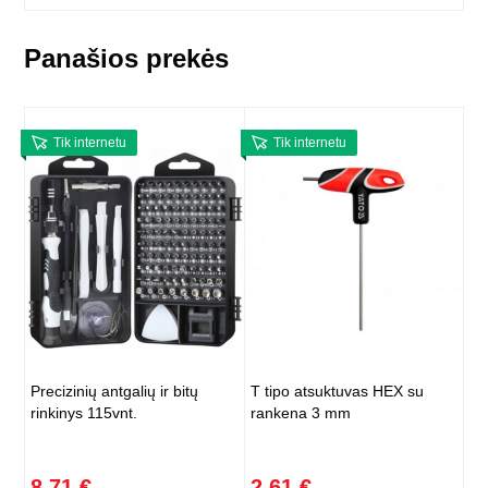
Panašios prekės
Tik internetu
Tik internetu
Precizinių antgalių ir bitų
T tipo atsuktuvas HEX su
rinkinys 115vnt.
rankena 3 mm
8,71 €
2,61 €