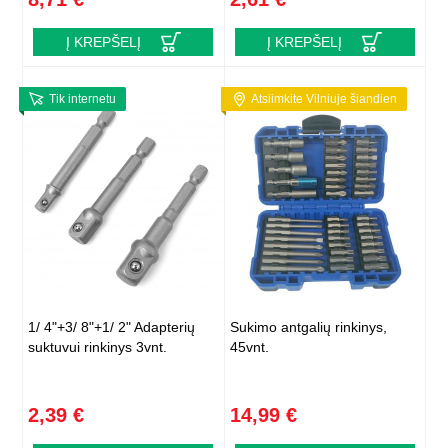
Į KREPŠELĮ
Į KREPŠELĮ
Tik internetu
Atsiimkite Vilniuje šiandien
1/ 4"+3/ 8"+1/ 2" Adapterių
Sukimo antgalių rinkinys,
suktuvui rinkinys 3vnt.
45vnt.
2,39 €
14,99 €