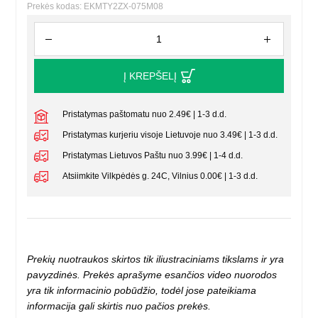
Prekės kodas: EKMTY2ZX-075M08
Į KREPŠELĮ
Pristatymas paštomatu nuo 2.49€ | 1-3 d.d.
Pristatymas kurjeriu visoje Lietuvoje nuo 3.49€ | 1-3 d.d.
Pristatymas Lietuvos Paštu nuo 3.99€ | 1-4 d.d.
Atsiimkite Vilkpėdės g. 24C, Vilnius 0.00€ | 1-3 d.d.
Prekių nuotraukos skirtos tik iliustraciniams tikslams ir yra
pavyzdinės. Prekės aprašyme esančios video nuorodos
yra tik informacinio pobūdžio, todėl jose pateikiama
informacija gali skirtis nuo pačios prekės.