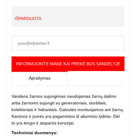
IŠPARDUOTA
INFORMUOKITE MANE KAI PREKĖ BUS SANDĖLYJE
Aprašymas
Vandens žarnos sujungimas naudojamas žarnų dalims
arba žarnoms sujungti su generatoriais, siurbliais,
kolektoriais ir hidrantais. Galvutės montuojamos ant žarnų.
Karūnos ir įvorės yra pagamintos iš aliuminio lydinio. Dėl
to yra lengvi ir atsparūs korozijai.
Techniniai duomenys: