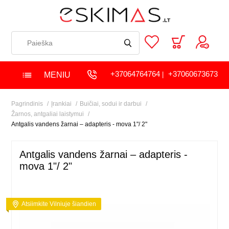
+37064764764
+37060673673
MENIU
|
Pagrindinis
Įrankiai
Buičiai, sodui ir darbui
Žarnos, antgaliai laistymui
Antgalis vandens žarnai – adapteris - mova 1"/ 2"
Antgalis vandens žarnai – adapteris -
mova 1"/ 2"
Atsiimkite Vilniuje šiandien