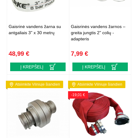
Gaisrinė vandens žarna su
Gaisrinės vandens žarnos –
antgaliais 3" x 30 metrų
greita jungtis 2" colių -
adapteris
48,99 €
7,99 €
Į KREPŠELĮ
Į KREPŠELĮ
Atsiimkite Vilniuje šiandien
Atsiimkite Vilniuje šiandien
-19,01 €