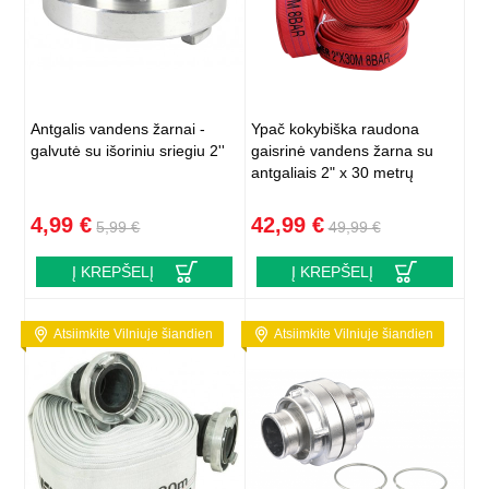
Antgalis vandens žarnai -
Ypač kokybiška raudona
galvutė su išoriniu sriegiu 2''
gaisrinė vandens žarna su
antgaliais 2" x 30 metrų
4,99 €
42,99 €
5,99 €
49,99 €
Į KREPŠELĮ
Į KREPŠELĮ
Atsiimkite Vilniuje šiandien
Atsiimkite Vilniuje šiandien