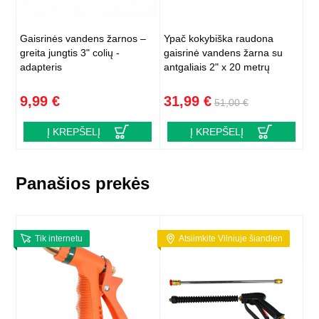
Gaisrinės vandens žarnos –
Ypač kokybiška raudona
greita jungtis 3" colių -
gaisrinė vandens žarna su
adapteris
antgaliais 2" x 20 metrų
9,99 €
31,99 €
51,00 €
Į KREPŠELĮ
Į KREPŠELĮ
Panašios prekės
Tik internetu
Atsiimkite Vilniuje šiandien