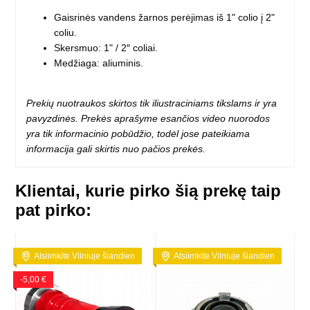
Gaisrinės vandens žarnos perėjimas iš 1" colio į 2"
coliu.
Skersmuo: 1" / 2″ coliai.
Medžiaga: aliuminis.
Prekių nuotraukos skirtos tik iliustraciniams tikslams ir yra
pavyzdinės. Prekės aprašyme esančios video nuorodos
yra tik informacinio pobūdžio, todėl jose pateikiama
informacija gali skirtis nuo pačios prekės.
Klientai, kurie pirko šią prekę taip
pat pirko:
Atsiimkite Vilniuje šiandien
Atsiimkite Vilniuje šiandien
-5,00 €