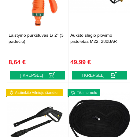
Laistymo purkštuvas 1/ 2" (3
Aukšto slėgio plovimo
padėčių)
pistoletas M22, 280BAR
8,64 €
49,99 €
Į KREPŠELĮ
Į KREPŠELĮ
Atsiimkite Vilniuje šiandien
Tik internetu