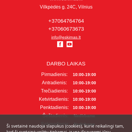
Vilkpėdės g. 24C, Vilnius
+37064764764
+37060673673
info@eskimas.lt
DARBO LAIKAS
Pirmadienis:
10:00-19:00
Antradienis:
10:00-19:00
Trečiadienis:
10:00-19:00
Ketvirtadienis:
10:00-19:00
Penktadienis:
10:00-19:00
Šeštadienis:
Nedirbame
Sekmadienis:
Nedirbame
Ši svetainė naudoja slapukus (cookies), kurie reikalingi tam,
kad ši svetainė veiktų tinkamai, ir yra išsaugomi jūsų