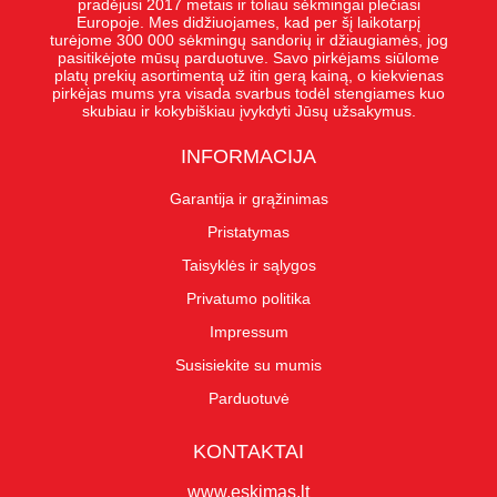
pradėjusi 2017 metais ir toliau sėkmingai plečiasi
Europoje. Mes didžiuojames, kad per šį laikotarpį
turėjome 300 000 sėkmingų sandorių ir džiaugiamės, jog
pasitikėjote mūsų parduotuve. Savo pirkėjams siūlome
platų prekių asortimentą už itin gerą kainą, o kiekvienas
pirkėjas mums yra visada svarbus todėl stengiames kuo
skubiau ir kokybiškiau įvykdyti Jūsų užsakymus.
INFORMACIJA
Garantija ir grąžinimas
Pristatymas
Taisyklės ir sąlygos
Privatumo politika
Impressum
Susisiekite su mumis
Parduotuvė
KONTAKTAI
www.eskimas.lt