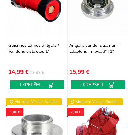
Gaisrinės žarnos antgalis /
Antgalis vandens žarnai –
Vandens pistoletas 1"
adapteris - mova 3" į 2"
14,99 €
15,99 €
19,99 €
Į KREPŠELĮ
Į KREPŠELĮ
Atsiimkite Vilniuje šiandien
Atsiimkite Vilniuje šiandien
-1,00 €
-7,00 €