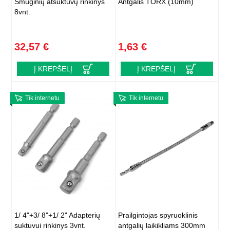
Smūginių atsuktuvų rinkinys
Antgalis TORX (10mm)
8vnt.
32,57 €
1,63 €
Į KREPŠELĮ
Į KREPŠELĮ
Tik internetu
Tik internetu
1/ 4"+3/ 8"+1/ 2" Adapterių
Prailgintojas spyruoklinis
suktuvui rinkinys 3vnt.
antgalių laikikliams 300mm