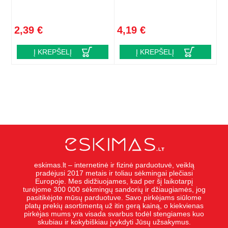
2,39 €
4,19 €
Į KREPŠELĮ
Į KREPŠELĮ
eskimas.lt – internetinė ir fizinė parduotuvė, veiklą
pradėjusi 2017 metais ir toliau sėkmingai plečiasi
Europoje. Mes didžiuojames, kad per šį laikotarpį
turėjome 300 000 sėkmingų sandorių ir džiaugiamės, jog
pasitikėjote mūsų parduotuve. Savo pirkėjams siūlome
platų prekių asortimentą už itin gerą kainą, o kiekvienas
pirkėjas mums yra visada svarbus todėl stengiames kuo
skubiau ir kokybiškiau įvykdyti Jūsų užsakymus.