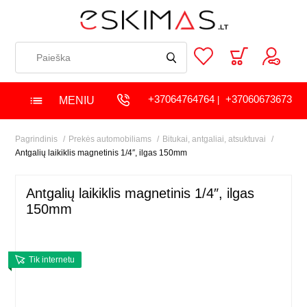
+37064764764
+37060673673
MENIU
|
Pagrindinis
Prekės automobiliams
Bitukai, antgaliai, atsuktuvai
Antgalių laikiklis magnetinis 1/4″, ilgas 150mm
Antgalių laikiklis magnetinis 1/4″, ilgas
150mm
Tik internetu