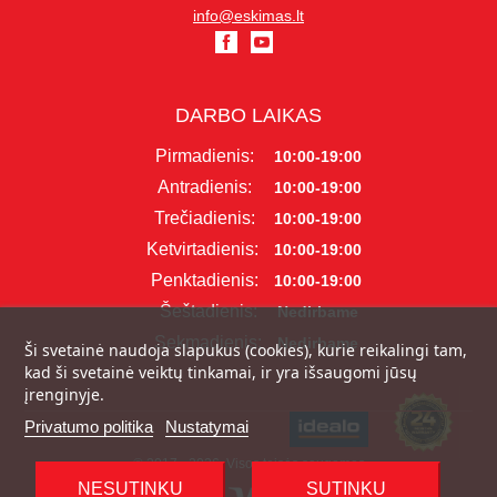
info@eskimas.lt
DARBO LAIKAS
Pirmadienis:
10:00-19:00
Antradienis:
10:00-19:00
Trečiadienis:
10:00-19:00
Ketvirtadienis:
10:00-19:00
Penktadienis:
10:00-19:00
Šeštadienis:
Nedirbame
Sekmadienis:
Nedirbame
Ši svetainė naudoja slapukus (cookies), kurie reikalingi tam,
kad ši svetainė veiktų tinkamai, ir yra išsaugomi jūsų
įrenginyje.
Privatumo politika
Nustatymai
© 2017 - 2026, Visos teisės saugomos
NESUTINKU
SUTINKU