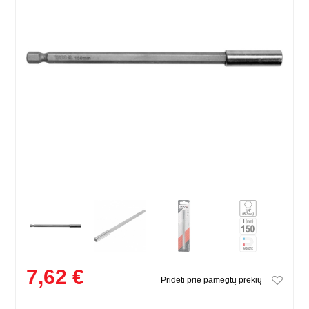
7,62 €
Pridėti prie pamėgtų prekių