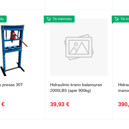
etu
Tik internetu
Tik i
is presas 30T
Hidraulinio krano balansyras
Hidra
2000LBS (apie 900kg)
manom
 €
39,93 €
390