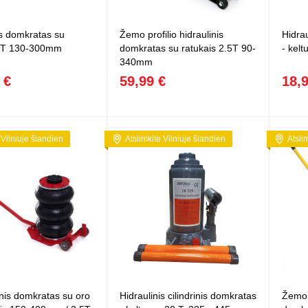
Vaikiški
Skvišai
Airsoft / Spyruokliniai ginklai
šviestu
t
Šviečiantis, su garsais
is domkratas su
Žemo profilio hidraulinis
Hidrau
esai
Minkštomis kulkomis šaudantys
 2T 130-300mm
domkratas su ratukais 2.5T 90-
- kel
Šautuvai su pistonais
340mm
Lankai / arbaletai
 €
59,99 €
18,
Treniruočių peiliai - butterfly
 Vilniuje šiandien
Atsiimkite Vilniuje šiandien
Atsii
nis domkratas su oro
Hidraulinis cilindrinis domkratas
Žemo p