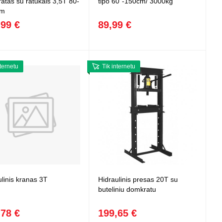
atas su ratukais 3,5T 80-
tipo 60"-150cm/ 3000kg
mm
,99 €
89,99 €
nternetu
Tik internetu
ulinis kranas 3T
Hidraulinis presas 20T su
buteliniu domkratu
,78 €
199,65 €