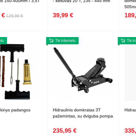
is 150-400mm / 3,5T
- keltuvas 20 T, 235 - 445 mm
domkr
505
 €
39,99 €
189
129,99 €
etu
Tik internetu
Tik i
inkinys padangos
Hidraulinis domkratas 3T
Hidra
pažemintas, su dviguba pompa
235,95 €
335