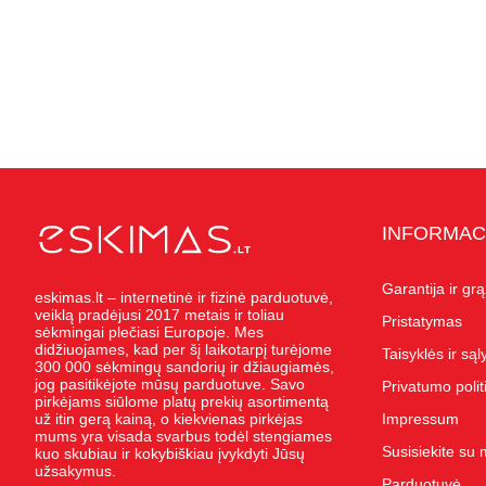
INFORMAC
Garantija ir gr
eskimas.lt – internetinė ir fizinė parduotuvė,
veiklą pradėjusi 2017 metais ir toliau
Pristatymas
sėkmingai plečiasi Europoje. Mes
didžiuojames, kad per šį laikotarpį turėjome
Taisyklės ir są
300 000 sėkmingų sandorių ir džiaugiamės,
jog pasitikėjote mūsų parduotuve. Savo
Privatumo polit
pirkėjams siūlome platų prekių asortimentą
už itin gerą kainą, o kiekvienas pirkėjas
Impressum
mums yra visada svarbus todėl stengiames
Susisiekite su
kuo skubiau ir kokybiškiau įvykdyti Jūsų
užsakymus.
Parduotuvė