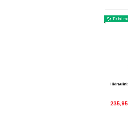
Tik intern
Hidraulin
235,95