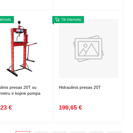
nternetu
Tik internetu
ulinis presas 20T su
Hidraulinis presas 20T
etru ir kojinė pompa
,23 €
199,65 €