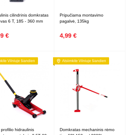
 projektoriai ir
vai
linis cilindrinis domkratas
Pripučiama montavimo
tuvas 6 T, 185 - 360 mm
pagalvė, 135kg
99 €
4,99 €
mkite Vilniuje šiandien
Atsiimkite Vilniuje šiandien
rofilio hidraulinis
Domkratas mechaninis rėmo