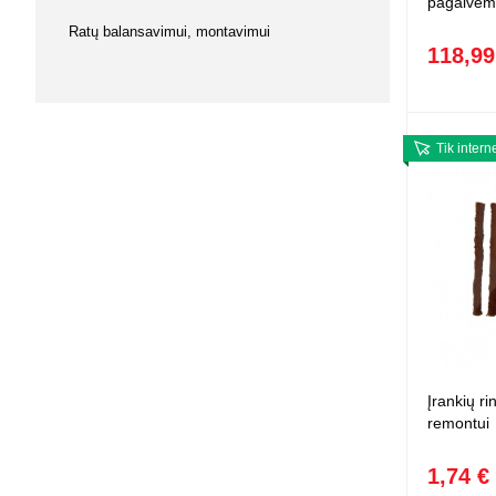
pagalvėm
Ratų balansavimui, montavimui
118,99
Tik intern
Įrankių r
remontui
1,74 €