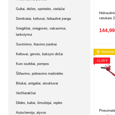
Squishy - 
Gultai, dėžės, spintelės, stelažai
Push Pop i
Hidraulin
Kiti antistr
ratukais
Domkratai, keltuvai, hidraulinė įranga
Sriegikliai, sriegjovės, valcavimui,
144,99
lankstymui
Suvirinimo, litavimo įrankiai
Atsiimkite
Keltuvai, gervės, buksyro diržai
-11,00 €
Kuro siurbliai, pompos
Šlifavimo, poliravimo mašinėlės
Bitukai, antgaliai, atsuktuvai
Veržliarakčiai
Dildės, kaltai, išmušėjai, replės
Pneumati
Autochemija, alyvos