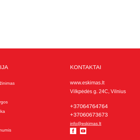
IJA
KONTAKTAI
www.eskimas.lt
ąžinimas
Vilkpėdės g. 24C, Vilnius
lygos
+37064764764
ika
+37060673673
info@eskimas.lt
 mumis