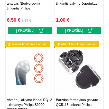
antgalis (Bodygroom)
tinkantis valymo šepetukas
tinkantis Philips
6,50 €
1,00 €
9,99 €
Į KREPŠELĮ
Į KREPŠELĮ
Atsiimkite Vilniuje šiandien
Atsiimkite Vilniuje šiandien
Ašmenų laikymo žiedai RQ12
Barzdos formavimo galvutė
- tinkantys Philips S9000
QC5115 tinkanti Philips