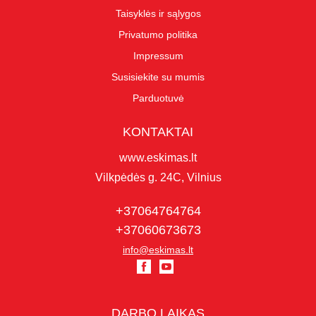
Taisyklės ir sąlygos
Privatumo politika
Impressum
Susisiekite su mumis
Parduotuvė
KONTAKTAI
www.eskimas.lt
Vilkpėdės g. 24C, Vilnius
+37064764764
+37060673673
info@eskimas.lt
DARBO LAIKAS