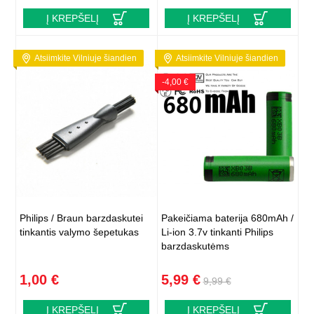
Į KREPŠELĮ
Į KREPŠELĮ
Atsiimkite Vilniuje šiandien
Atsiimkite Vilniuje šiandien
-4,00 €
Philips / Braun barzdaskutei
Pakeičiama baterija 680mAh /
tinkantis valymo šepetukas
Li-ion 3.7v tinkanti Philips
barzdaskutėms
1,00 €
5,99 €
9,99 €
Į KREPŠELĮ
Į KREPŠELĮ