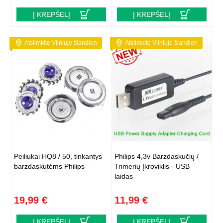
Į KREPŠELĮ
Į KREPŠELĮ
Atsiimkite Vilniuje šiandien
Atsiimkite Vilniuje šiandien
Peiliukai HQ8 / 50, tinkantys
Philips 4,3v Barzdaskučių /
barzdaskutėms Philips
Trimerių Įkroviklis - USB
laidas
19,99 €
11,99 €
Į KREPŠELĮ
Į KREPŠELĮ