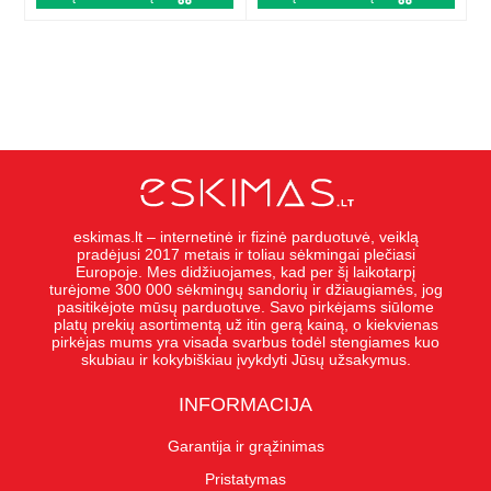
eskimas.lt – internetinė ir fizinė parduotuvė, veiklą
pradėjusi 2017 metais ir toliau sėkmingai plečiasi
Europoje. Mes didžiuojames, kad per šį laikotarpį
turėjome 300 000 sėkmingų sandorių ir džiaugiamės, jog
pasitikėjote mūsų parduotuve. Savo pirkėjams siūlome
platų prekių asortimentą už itin gerą kainą, o kiekvienas
pirkėjas mums yra visada svarbus todėl stengiames kuo
skubiau ir kokybiškiau įvykdyti Jūsų užsakymus.
INFORMACIJA
Garantija ir grąžinimas
Pristatymas