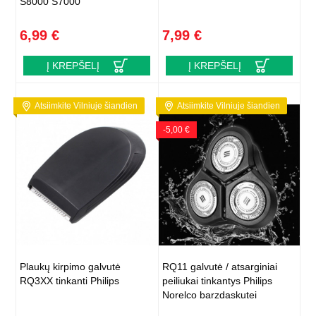
S8000 S7000
6,99 €
7,99 €
Į KREPŠELĮ
Į KREPŠELĮ
Atsiimkite Vilniuje šiandien
Atsiimkite Vilniuje šiandien
-5,00 €
Plaukų kirpimo galvutė
RQ11 galvutė / atsarginiai
RQ3XX tinkanti Philips
peiliukai tinkantys Philips
Norelco barzdaskutei