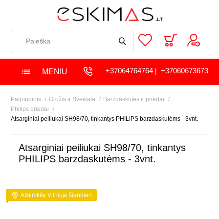
+37064764764
+37060673673
MENIU
|
Pagrindinis
Grožis ir Sveikata
Barzdaskutės ir priedai
Philips priedai
Atsarginiai peiliukai SH98/70, tinkantys PHILIPS barzdaskutėms - 3vnt.
Atsarginiai peiliukai SH98/70, tinkantys
PHILIPS barzdaskutėms - 3vnt.
Atsiimkite Vilniuje šiandien