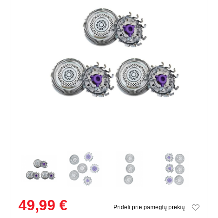
49,99 €
Pridėti prie pamėgtų prekių