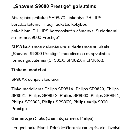
„Shavers S9000 Prestige“ galvutėms
Atsarginiai peiliukai SH98/70, tinkantys PHILIPS
barzdaskutėms - nauji, aukštos kokybės
pakeičiami PHILIPS barzdaskutės ašmenys. Suderinami
su „Series 9000 Prestige“
SH98 keičiamos galvutės yra suderinamos su visais
„Shavers S9000 Prestige“ modeliais su suapvalintos
formos galvutėmis (SP981X, SP982X ir SP986X).
Tinkami modeliai:
SP98XX serijos skustuvai;
Tinka modeliams Philips SP981X, Philips SP9820, Philips
SP9821, Philips SP982X, Philips SP9860, Philips SP9861,
Philips SP9863, Philips SP986X, Philips serija 9000
Prestige.
Gamintojas:
Kita (Gamintojas nėra Philips)
Lengvai pakeičiami. Prieš keičiant skustuvą švariai išvalyti.