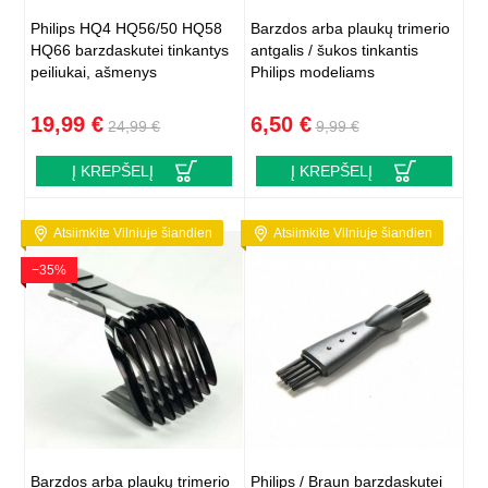
Philips HQ4 HQ56/50 HQ58
Barzdos arba plaukų trimerio
HQ66 barzdaskutei tinkantys
antgalis / šukos tinkantis
peiliukai, ašmenys
Philips modeliams
19,99 €
6,50 €
24,99 €
9,99 €
Į KREPŠELĮ
Į KREPŠELĮ
Atsiimkite Vilniuje šiandien
Atsiimkite Vilniuje šiandien
−35%
Barzdos arba plaukų trimerio
Philips / Braun barzdaskutei