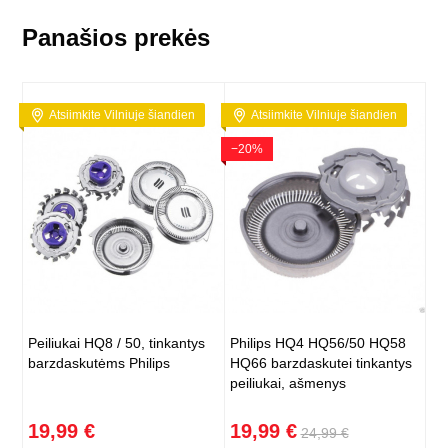
Panašios prekės
Atsiimkite Vilniuje šiandien
Atsiimkite Vilniuje šiandien
−20%
Peiliukai HQ8 / 50, tinkantys
Philips HQ4 HQ56/50 HQ58
barzdaskutėms Philips
HQ66 barzdaskutei tinkantys
peiliukai, ašmenys
19,99 €
19,99 €
24,99 €