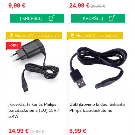
9,99 €
24,99 €
29,99 €
Į KREPŠELĮ
Į KREPŠELĮ
Atsiimkite Vilniuje šiandien
Atsiimkite Vilniuje šiandien
−25%
Įkroviklis, tinkantis Philips
USB įkrovimo laidas, tinkantis
barzdaskutėms (EU) 15V /
Philips barzdaskutėms
5.4W
14,99 €
8,99 €
19,99 €