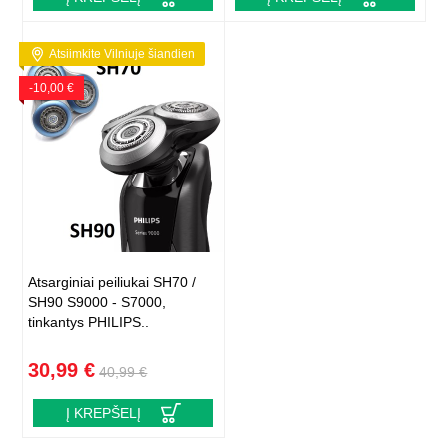
Atsiimkite Vilniuje šiandien
-10,00 €
Atsarginiai peiliukai SH70 /
SH90 S9000 - S7000,
tinkantys PHILIPS..
30,99 €
40,99 €
Į KREPŠELĮ