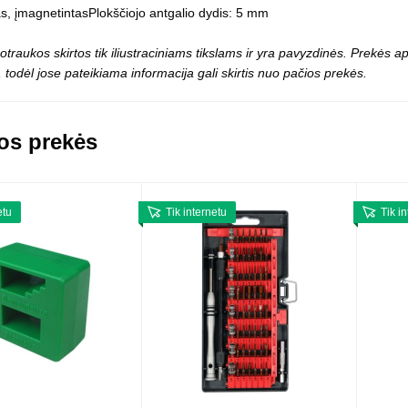
Vaikiški
s, įmagnetintasPlokščiojo antgalio dydis: 5 mm
Skvišai
Airsoft / Spyruokliniai ginklai
šviestu
t
Šviečiantis, su garsais
otraukos skirtos tik iliustraciniams tikslams ir yra pavyzdinės. Prekės
esai
Minkštomis kulkomis šaudantys
 todėl jose pateikiama informacija gali skirtis nuo pačios prekės.
Šautuvai su pistonais
Lankai / arbaletai
Treniruočių peiliai - butterfly
os prekės
etu
Tik internetu
Tik i