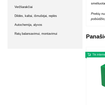
smėliuota
Squishy - 
Veržliarakčiai
Push Pop i
Prekių nu
Kiti antistr
Dildės, kaltai, išmušėjai, replės
pobūdžio,
Autochemija, alyvos
Ratų balansavimui, montavimui
Panaši
Tik intern