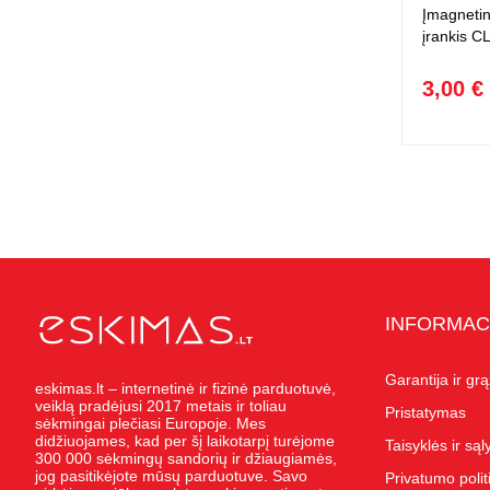
Įmagnetin
įrankis 
3,00 €
INFORMAC
Garantija ir gr
eskimas.lt – internetinė ir fizinė parduotuvė,
veiklą pradėjusi 2017 metais ir toliau
Pristatymas
sėkmingai plečiasi Europoje. Mes
didžiuojames, kad per šį laikotarpį turėjome
Taisyklės ir są
300 000 sėkmingų sandorių ir džiaugiamės,
jog pasitikėjote mūsų parduotuve. Savo
Privatumo polit