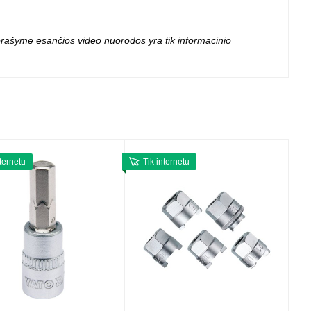
 projektoriai ir
vai
 aprašyme esančios video nuorodos yra tik informacinio
nternetu
Tik internetu