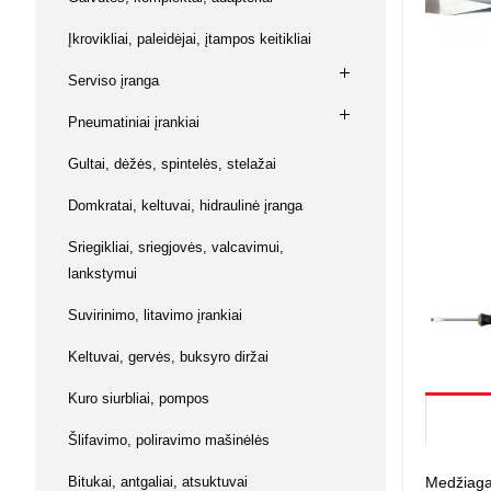
Su baterij
Buitinė ch
Vaikiškos 
Kabiamušė
Keltuvai,
Magnetiniai
Muzikos instrumentai
Įkrovikliai, paleidėjai, įtampos keitikliai
kniediklia
diržai
Prekės va
Lėlės / Lė
Laisvalaikis
Serviso įranga
Šlifavimo
Keltuvai, 
Žvejybos
Namai / Pil
mašinėlė
Ginklai ir aksesuarai
Pneumatiniai įrankiai
Lėlės
Įrankiai 
L. O. L. su
Dildės, ka
Gultai, dėžės, spintelės, stelažai
Gyvūnų prekės
replės
Kuro siur
Kūdikiai
Lėlių vežim
Domkratai, keltuvai, hidraulinė įranga
Žaislai
Judančios 
Kiti lėlių pr
Sriegikliai, sriegjovės, valcavimui,
lankstymui
Piešimui 
Suvirinimo, litavimo įrankiai
Mozaikos
Piešimui
Keltuvai, gervės, buksyro diržai
Magnetiniai
Kūrybiniai r
Kuro siurbliai, pompos
Modelinas, 
Knygos ir 
Šlifavimo, poliravimo mašinėlės
Antistresi
Bitukai, antgaliai, atsuktuvai
Medžiaga: