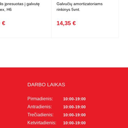
is įpresuotas į galvutę
Galvučių amortizatoriams
Hex, H6
rinkinys 5vnt.
 €
14,35 €
DARBO LAIKAS
Pirmadienis:
10:00-19:00
Antradienis:
10:00-19:00
Trečiadienis:
10:00-19:00
Ketvirtadienis:
10:00-19:00