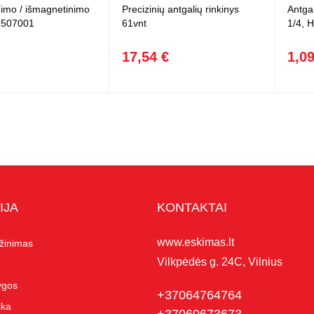
imo / išmagnetinimo
Precizinių antgalių rinkinys
Antgal
CL507001
61vnt
1/4, 
17,54 €
1,09
IJA
KONTAKTAI
www.eskimas.lt
ąžinimas
Vilkpėdės g. 24C, Vilnius
lygos
+37064764764
ika