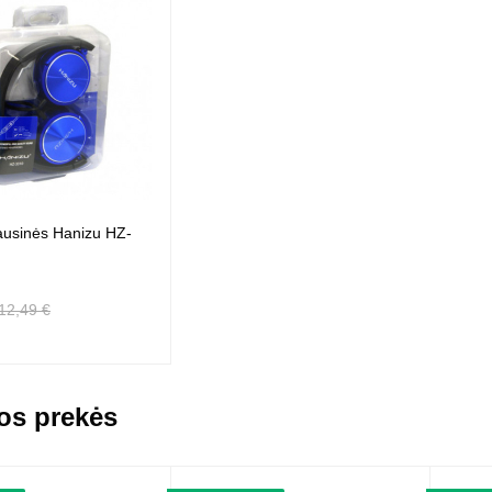
ausinės Hanizu HZ-
12,49 €
os prekės