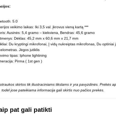
Vaikiški
Skvišai
Airsoft / Spyruokliniai ginklai
kacijos:
šviestu
t
Šviečiantis, su garsais
esai
Minkštomis kulkomis šaudantys
etooth: 5.0
Šautuvai su pistonais
erijos veikimo laikas: Iki 3,5 val. įkrovus vieną kartą ***
Lankai / arbaletai
ris: Ausinės: 5,4 gramo – kiekviena, Bendras: 45,6 gramo
Treniruočių peiliai - butterfly
tmenys: Dėklas: 45,2 mm x 60,6 mm x 21,7 mm
ikliai: Du kryptingi mikrofonai, Į vidų nukreiptas mikrofonas, Du optiniai 
elometras. Jėgos jutiklis
ovimo tipas: Iphone lightining
eracija: Pirma ( 1st gen )
otraukos skirtos tik iliustraciniams tikslams ir yra pavyzdinės. Prekės
 todėl jose pateikiama informacija gali skirtis nuo pačios prekės.
ip pat gali patikti