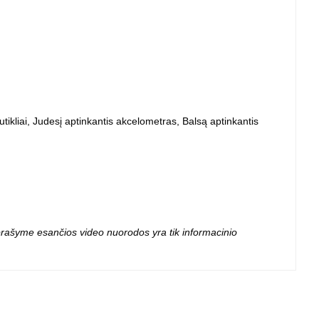
 projektoriai ir
vai
jutikliai, Judesį aptinkantis akcelometras, Balsą aptinkantis
 aprašyme esančios video nuorodos yra tik informacinio