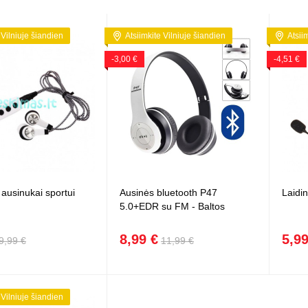
 Vilniuje šiandien
Atsiimkite Vilniuje šiandien
Atsii
-3,00 €
-4,51 €
 ausinukai sportui
Ausinės bluetooth P47
Laidi
5.0+EDR su FM - Baltos
8,99 €
5,99
9,99 €
11,99 €
 Vilniuje šiandien