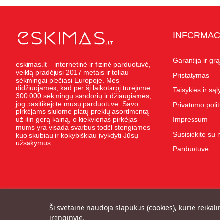
INFORMAC
Garantija ir gr
eskimas.lt – internetinė ir fizinė parduotuvė,
veiklą pradėjusi 2017 metais ir toliau
Pristatymas
sėkmingai plečiasi Europoje. Mes
didžiuojames, kad per šį laikotarpį turėjome
Taisyklės ir są
300 000 sėkmingų sandorių ir džiaugiamės,
jog pasitikėjote mūsų parduotuve. Savo
Privatumo polit
pirkėjams siūlome platų prekių asortimentą
už itin gerą kainą, o kiekvienas pirkėjas
Impressum
mums yra visada svarbus todėl stengiames
Susisiekite su
kuo skubiau ir kokybiškiau įvykdyti Jūsų
užsakymus.
Parduotuvė
Ši svetainė naudoja slapukus (cookies), kurie reikali
įrenginyje.