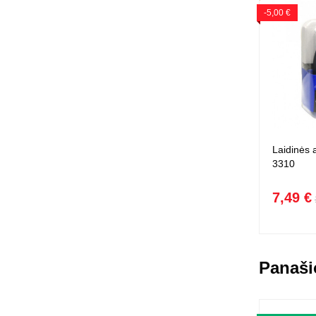
-5,00 €
Laidinės 
3310
7,49 €
Panaši