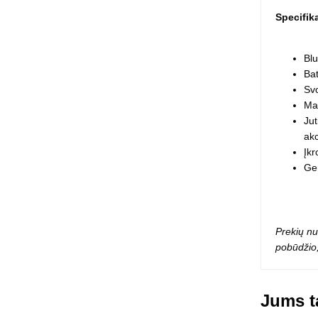
Squishy - 
Specifi
Push Pop i
Kiti antistr
Blu
Bat
Svo
Ma
Jut
akc
Įkr
Gen
Prekių nu
pobūdžio,
Jums ta