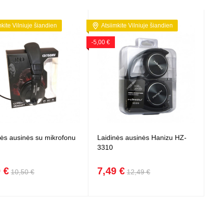
mkite Vilniuje šiandien
Atsiimkite Vilniuje šiandien
-5,00 €
nės ausinės su mikrofonu
Laidinės ausinės Hanizu HZ-
3310
 €
7,49 €
10,50 €
12,49 €