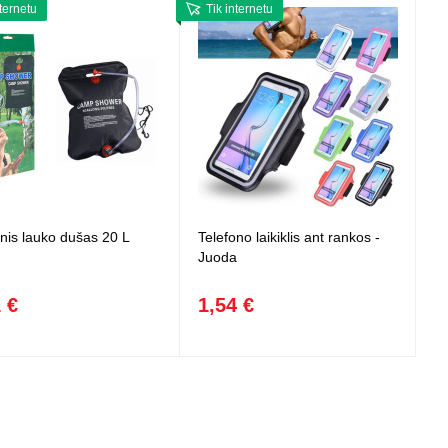
nternetu
Tik internetu
inis lauko dušas 20 L
Telefono laikiklis ant rankos -
Juoda
 €
1,54 €