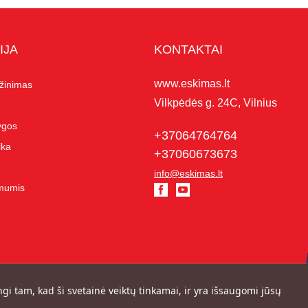
IJA
KONTAKTAI
www.eskimas.lt
ąžinimas
Vilkpėdės g. 24C, Vilnius
lygos
+37064764764
ika
+37060673673
info@eskimas.lt
 mumis
ngi tam, kad ši svetainė veiktų tinkamai, ir yra išsaugomi jūsų