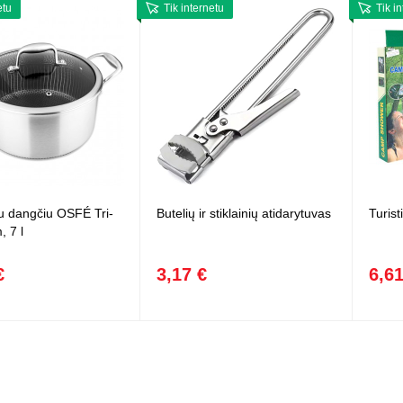
etu
Tik internetu
Tik i
u dangčiu OSFÉ Tri-
Butelių ir stiklainių atidarytuvas
Turist
, 7 l
€
3,17 €
6,61