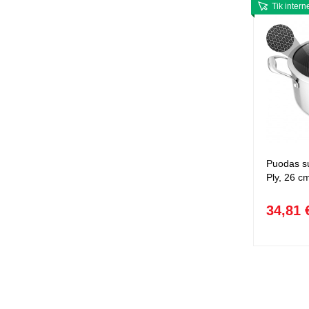
Tik intern
Puodas s
Ply, 26 cm
34,81 