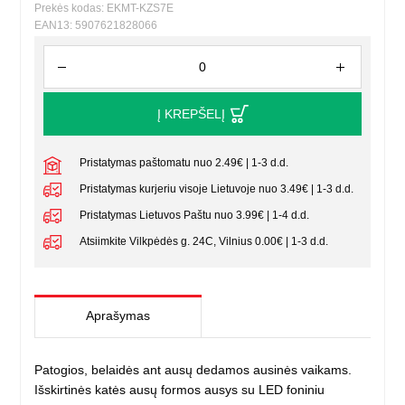
Prekės kodas: EKMT-KZS7E
EAN13: 5907621828066
Į KREPŠELĮ
Pristatymas paštomatu nuo 2.49€ | 1-3 d.d.
Pristatymas kurjeriu visoje Lietuvoje nuo 3.49€ | 1-3 d.d.
Pristatymas Lietuvos Paštu nuo 3.99€ | 1-4 d.d.
Atsiimkite Vilkpėdės g. 24C, Vilnius 0.00€ | 1-3 d.d.
Aprašymas
Patogios, belaidės ant ausų dedamos ausinės vaikams.
Išskirtinės katės ausų formos ausys su LED foniniu