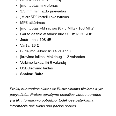
Įmontuotas mikrofonas
3,5 mm mini lizdo prievadas
„MicroSD“ kortelių skaitytuvas
MP3 atkūrimas
Įmontuotas FM radijas (87,5 MHz - 108 MHz)
Garso dažnio atsakas: nuo 50 Hz iki 20 kHz
Jautrumas: 108 dB
Varža: 16 Ω
Budėjimo laikas: Iki 14 valandų
Įkrovimo laikas: Maždaug 1–2 valandos
Veikimo laikas: Iki 6 valandų
USB įkrovimo laidas
Spalva: Balta
Prekių nuotraukos skirtos tik iliustraciniams tikslams ir yra
pavyzdinės. Prekės aprašyme esančios video nuorodos
yra tik informacinio pobūdžio, todėl jose pateikiama
informacija gali skirtis nuo pačios prekės.