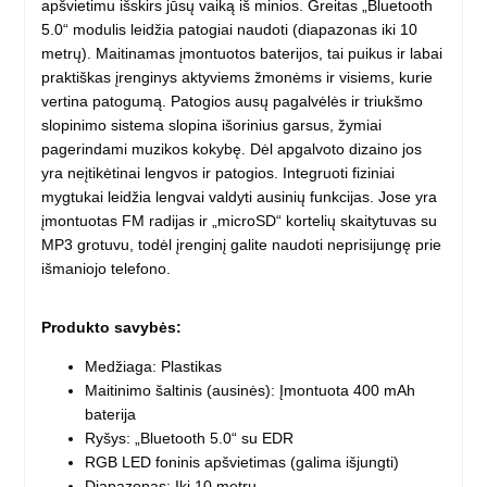
apšvietimu išskirs jūsų vaiką iš minios. Greitas „Bluetooth
5.0“ modulis leidžia patogiai naudoti (diapazonas iki 10
metrų). Maitinamas įmontuotos baterijos, tai puikus ir labai
praktiškas įrenginys aktyviems žmonėms ir visiems, kurie
vertina patogumą. Patogios ausų pagalvėlės ir triukšmo
slopinimo sistema slopina išorinius garsus, žymiai
pagerindami muzikos kokybę. Dėl apgalvoto dizaino jos
yra neįtikėtinai lengvos ir patogios. Integruoti fiziniai
mygtukai leidžia lengvai valdyti ausinių funkcijas. Jose yra
įmontuotas FM radijas ir „microSD“ kortelių skaitytuvas su
MP3 grotuvu, todėl įrenginį galite naudoti neprisijungę prie
išmaniojo telefono.
Produkto savybės:
Medžiaga: Plastikas
Maitinimo šaltinis (ausinės): Įmontuota 400 mAh
baterija
Ryšys: „Bluetooth 5.0“ su EDR
RGB LED foninis apšvietimas (galima išjungti)
Diapazonas: Iki 10 metrų