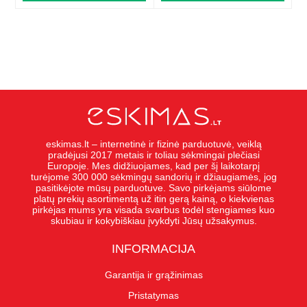
eskimas.lt – internetinė ir fizinė parduotuvė, veiklą
pradėjusi 2017 metais ir toliau sėkmingai plečiasi
Europoje. Mes didžiuojames, kad per šį laikotarpį
turėjome 300 000 sėkmingų sandorių ir džiaugiamės, jog
pasitikėjote mūsų parduotuve. Savo pirkėjams siūlome
platų prekių asortimentą už itin gerą kainą, o kiekvienas
pirkėjas mums yra visada svarbus todėl stengiames kuo
skubiau ir kokybiškiau įvykdyti Jūsų užsakymus.
INFORMACIJA
Garantija ir grąžinimas
Pristatymas