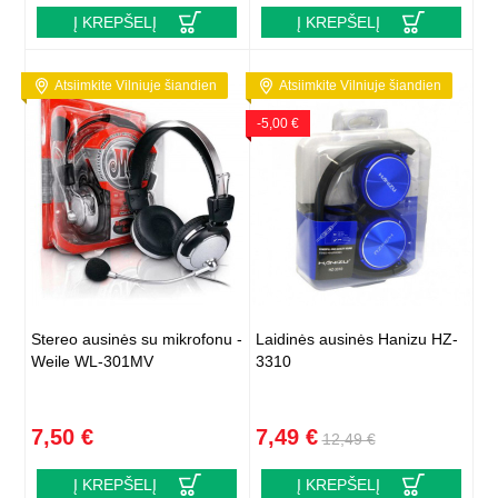
Į KREPŠELĮ
Į KREPŠELĮ
Atsiimkite Vilniuje šiandien
Atsiimkite Vilniuje šiandien
-5,00 €
Stereo ausinės su mikrofonu -
Laidinės ausinės Hanizu HZ-
Weile WL-301MV
3310
7,50 €
7,49 €
12,49 €
Į KREPŠELĮ
Į KREPŠELĮ