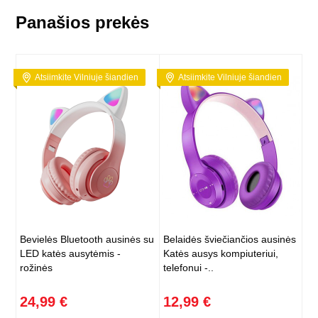
Panašios prekės
Atsiimkite Vilniuje šiandien
Atsiimkite Vilniuje šiandien
Bevielės Bluetooth ausinės su
Belaidės šviečiančios ausinės
LED katės ausytėmis -
Katės ausys kompiuteriui,
rožinės
telefonui -..
24,99 €
12,99 €