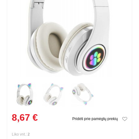
8,67 €
Pridėti prie pamėgtų prekių
Liko vnt.:
2