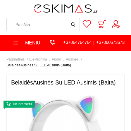
+37064764764
+37060673673
MENIU
|
Pagrindinis
Elektronika
Audio
Ausinės
BelaidėsAusinės Su LED Ausimis (Balta)
BelaidėsAusinės Su LED Ausimis (Balta)
Tik internetu