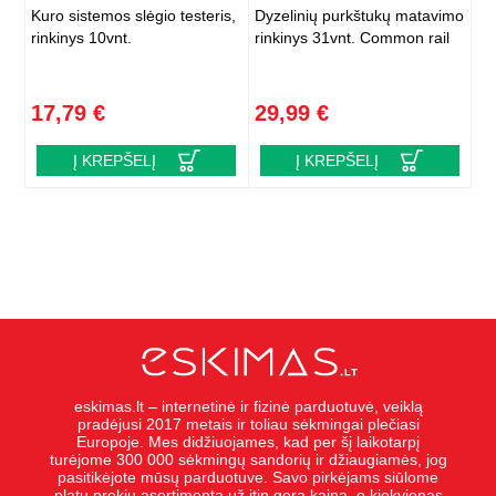
Kuro sistemos slėgio testeris,
Dyzelinių purkštukų matavimo
rinkinys 10vnt.
rinkinys 31vnt. Common rail
17,79 €
29,99 €
Į KREPŠELĮ
Į KREPŠELĮ
eskimas.lt – internetinė ir fizinė parduotuvė, veiklą
pradėjusi 2017 metais ir toliau sėkmingai plečiasi
Europoje. Mes didžiuojames, kad per šį laikotarpį
turėjome 300 000 sėkmingų sandorių ir džiaugiamės, jog
pasitikėjote mūsų parduotuve. Savo pirkėjams siūlome
platų prekių asortimentą už itin gerą kainą, o kiekvienas