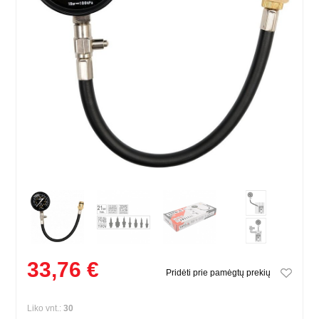
33,76 €
Pridėti prie pamėgtų prekių
Liko vnt.:
30