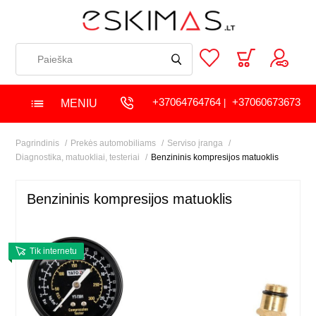
+37064764764
+37060673673
MENIU
|
Pagrindinis
Prekės automobiliams
Serviso įranga
Diagnostika, matuokliai, testeriai
Benzininis kompresijos matuoklis
Benzininis kompresijos matuoklis
Tik internetu