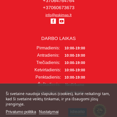
+37064764764
+37060673673
info@eskimas.lt
DARBO LAIKAS
Pirmadienis:
10:00-19:00
Antradienis:
10:00-19:00
Trečiadienis:
10:00-19:00
Ketvirtadienis:
10:00-19:00
Penktadienis:
10:00-19:00
Šeštadienis:
Nedirbame
Sekmadienis:
Nedirbame
Ši svetainė naudoja slapukus (cookies), kurie reikalingi tam,
kad ši svetainė veiktų tinkamai, ir yra išsaugomi jūsų
įrenginyje.
Privatumo politika
Nustatymai