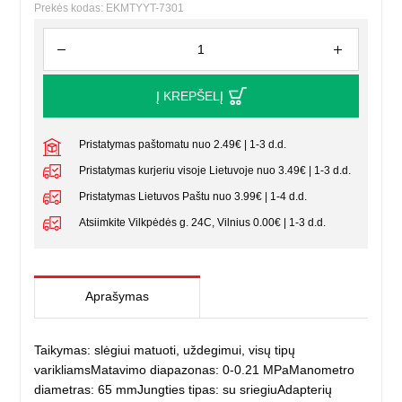
Prekės kodas: EKMTYYT-7301
Į KREPŠELĮ
Pristatymas paštomatu nuo 2.49€ | 1-3 d.d.
Pristatymas kurjeriu visoje Lietuvoje nuo 3.49€ | 1-3 d.d.
Pristatymas Lietuvos Paštu nuo 3.99€ | 1-4 d.d.
Atsiimkite Vilkpėdės g. 24C, Vilnius 0.00€ | 1-3 d.d.
Aprašymas
Taikymas: slėgiui matuoti, uždegimui, visų tipų
varikliamsMatavimo diapazonas: 0-0.21 MPaManometro
diametras: 65 mmJungties tipas: su sriegiuAdapterių