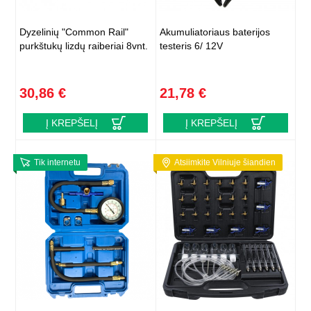
Dyzelinių "Common Rail"
Akumuliatoriaus baterijos
purkštukų lizdų raiberiai 8vnt.
testeris 6/ 12V
30,86 €
21,78 €
Į KREPŠELĮ
Į KREPŠELĮ
Tik internetu
Atsiimkite Vilniuje šiandien