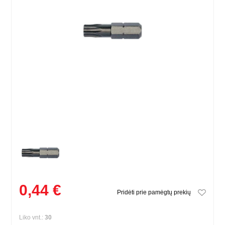
0,44 €
Pridėti prie pamėgtų prekių
Liko vnt.:
30