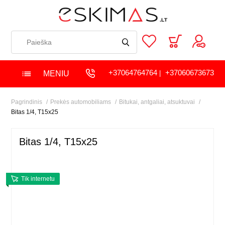
+37064764764
+37060673673
MENIU
|
Pagrindinis
Prekės automobiliams
Bitukai, antgaliai, atsuktuvai
Bitas 1/4, T15x25
Bitas 1/4, T15x25
Tik internetu