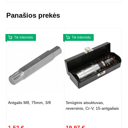
Panašios prekės
Tik internetu
Tik internetu
Antgalis M8, 75mm, 3/8
Smūginis atsuktuvas,
reversinis, Cr-V, 15-antgaliais
1,52 €
19,97 €