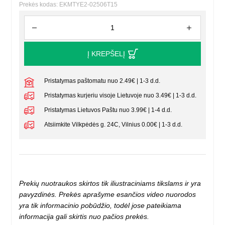
Prekės kodas: EKMTYE2-02506T15
Į KREPŠELĮ
Pristatymas paštomatu nuo 2.49€ | 1-3 d.d.
Pristatymas kurjeriu visoje Lietuvoje nuo 3.49€ | 1-3 d.d.
Pristatymas Lietuvos Paštu nuo 3.99€ | 1-4 d.d.
Atsiimkite Vilkpėdės g. 24C, Vilnius 0.00€ | 1-3 d.d.
Prekių nuotraukos skirtos tik iliustraciniams tikslams ir yra
pavyzdinės. Prekės aprašyme esančios video nuorodos
yra tik informacinio pobūdžio, todėl jose pateikiama
informacija gali skirtis nuo pačios prekės.