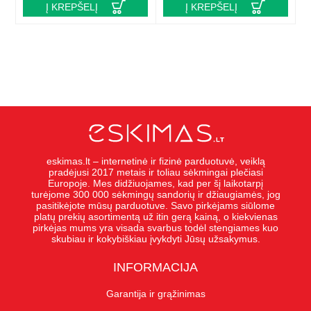
Į KREPŠELĮ
Į KREPŠELĮ
eskimas.lt – internetinė ir fizinė parduotuvė, veiklą
pradėjusi 2017 metais ir toliau sėkmingai plečiasi
Europoje. Mes didžiuojames, kad per šį laikotarpį
turėjome 300 000 sėkmingų sandorių ir džiaugiamės, jog
pasitikėjote mūsų parduotuve. Savo pirkėjams siūlome
platų prekių asortimentą už itin gerą kainą, o kiekvienas
pirkėjas mums yra visada svarbus todėl stengiames kuo
skubiau ir kokybiškiau įvykdyti Jūsų užsakymus.
INFORMACIJA
Garantija ir grąžinimas