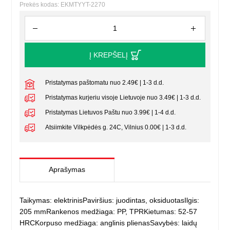
Prekės kodas: EKMTYYT-2270
Į KREPŠELĮ
Pristatymas paštomatu nuo 2.49€ | 1-3 d.d.
Pristatymas kurjeriu visoje Lietuvoje nuo 3.49€ | 1-3 d.d.
Pristatymas Lietuvos Paštu nuo 3.99€ | 1-4 d.d.
Atsiimkite Vilkpėdės g. 24C, Vilnius 0.00€ | 1-3 d.d.
Aprašymas
Taikymas: elektrinisPaviršius: juodintas, oksiduotasIlgis:
205 mmRankenos medžiaga: PP, TPRKietumas: 52-57
HRCKorpuso medžiaga: anglinis plienasSavybės: laidų