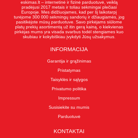
eskimas.lt – internetinė ir fizinė parduotuvė, veiklą
pradėjusi 2017 metais ir toliau sėkmingai plečiasi
Europoje. Mes didžiuojames, kad per šį laikotarpį
turėjome 300 000 sėkmingų sandorių ir džiaugiamės, jog
pasitikėjote mūsų parduotuve. Savo pirkėjams siūlome
platų prekių asortimentą už itin gerą kainą, o kiekvienas
pirkėjas mums yra visada svarbus todėl stengiames kuo
skubiau ir kokybiškiau įvykdyti Jūsų užsakymus.
INFORMACIJA
Garantija ir grąžinimas
Pristatymas
Taisyklės ir sąlygos
Privatumo politika
Impressum
Susisiekite su mumis
Parduotuvė
KONTAKTAI