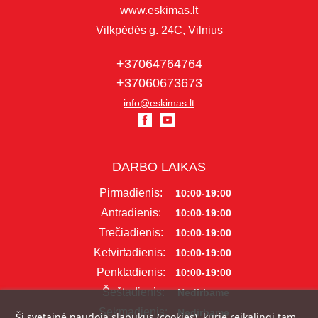
www.eskimas.lt
Vilkpėdės g. 24C, Vilnius
+37064764764
+37060673673
info@eskimas.lt
DARBO LAIKAS
Pirmadienis:
10:00-19:00
Antradienis:
10:00-19:00
Trečiadienis:
10:00-19:00
Ketvirtadienis:
10:00-19:00
Penktadienis:
10:00-19:00
Šeštadienis:
Nedirbame
Sekmadienis:
Nedirbame
Ši svetainė naudoja slapukus (cookies), kurie reikalingi tam,