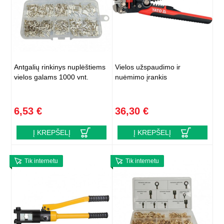
Antgalių rinkinys nuplėštiems
Vielos užspaudimo ir
vielos galams 1000 vnt.
nuėmimo įrankis
6,53 €
36,30 €
Į KREPŠELĮ
Į KREPŠELĮ
Tik internetu
Tik internetu