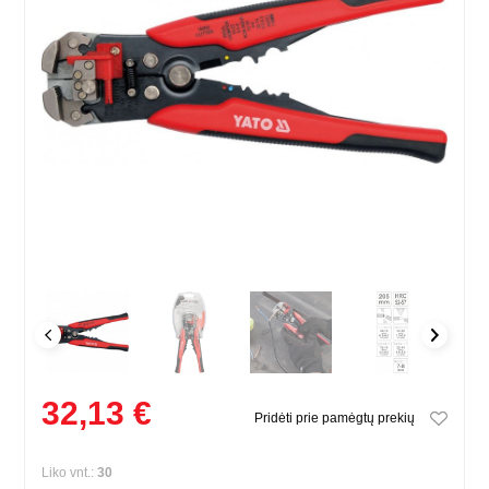
32,13 €
Pridėti prie pamėgtų prekių
Liko vnt.:
30