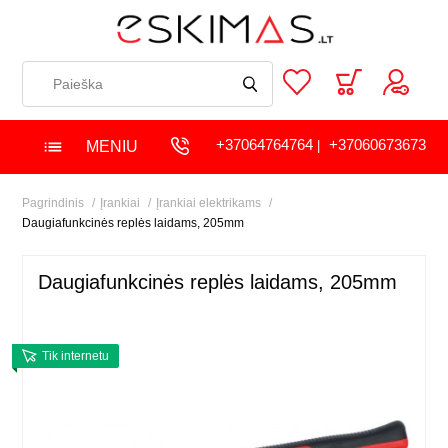
+37064764764
+37060673673
MENIU
|
Pagrindinis
Įrankiai
Įrankiai elektrikams
Daugiafunkcinės replės laidams, 205mm
Daugiafunkcinės replės laidams, 205mm
Tik internetu