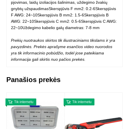
pjovimas, laidų izoliacijos šalinimas, uždegimo žvakių
gnybtų užspaudimasSkerspjūvis F mm2: 0.2-6Skerspjūvis
F AWG: 24~10Skerspjūvis B mm2: 1.5-6Skerspjūvis B
AWG: 22~10Skerspjūvis C mm2: 0.5-6Skerspjūvis C AWG:
22~10Uždegimo kabelio galų diametras: 7-8 mm
Prekių nuotraukos skirtos tik iliustraciniams tikslams ir yra
pavyzdinės. Prekės aprašyme esančios video nuorodos
yra tik informacinio pobūdžio, todėl jose pateikiama
informacija gali skirtis nuo pačios prekės.
Panašios prekės
Tik internetu
Tik internetu