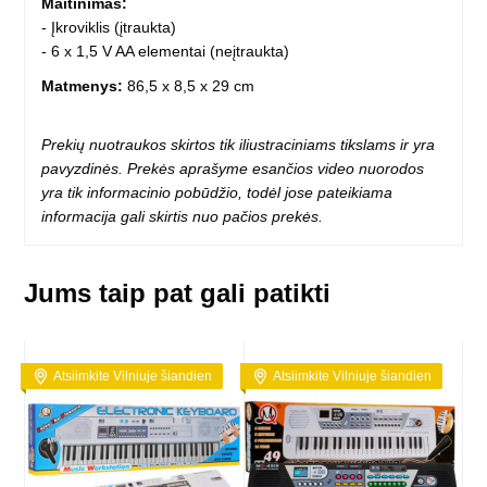
Maitinimas:
- Įkroviklis (įtraukta)
- 6 x 1,5 V AA elementai (neįtraukta)
Matmenys:
86,5 x 8,5 x 29 cm
Prekių nuotraukos skirtos tik iliustraciniams tikslams ir yra
pavyzdinės. Prekės aprašyme esančios video nuorodos
yra tik informacinio pobūdžio, todėl jose pateikiama
informacija gali skirtis nuo pačios prekės.
Jums taip pat gali patikti
Atsiimkite Vilniuje šiandien
Atsiimkite Vilniuje šiandien