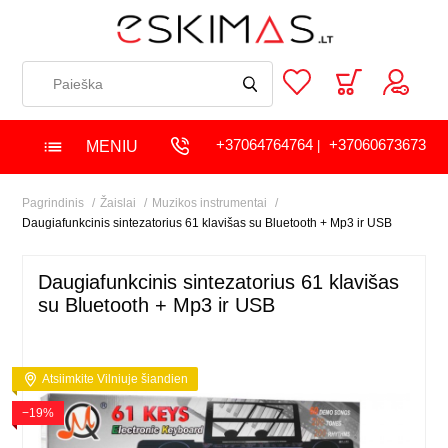
+37064764764
+37060673673
MENIU
|
Pagrindinis
Žaislai
Muzikos instrumentai
Daugiafunkcinis sintezatorius 61 klavišas su Bluetooth + Mp3 ir USB
Daugiafunkcinis sintezatorius 61 klavišas
su Bluetooth + Mp3 ir USB
Atsiimkite Vilniuje šiandien
−19%