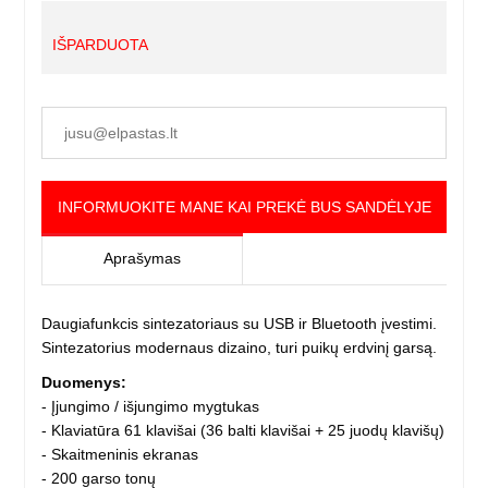
IŠPARDUOTA
INFORMUOKITE MANE KAI PREKĖ BUS SANDĖLYJE
Aprašymas
Daugiafunkcis sintezatoriaus su USB ir Bluetooth įvestimi.
Sintezatorius modernaus dizaino, turi puikų erdvinį garsą.
Duomenys:
- Įjungimo / išjungimo mygtukas
- Klaviatūra 61 klavišai (36 balti klavišai + 25 juodų klavišų)
- Skaitmeninis ekranas
- 200 garso tonų