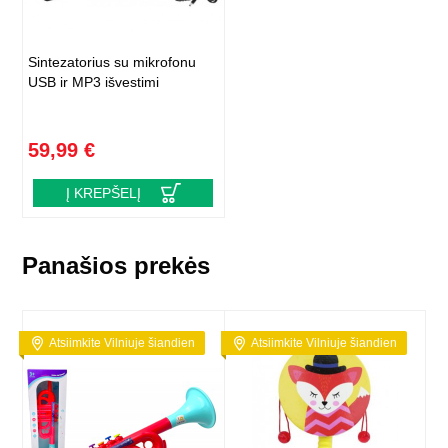
Sintezatorius su mikrofonu
USB ir MP3 išvestimi
59,99 €
Į KREPŠELĮ
Panašios prekės
Atsiimkite Vilniuje šiandien
Atsiimkite Vilniuje šiandien