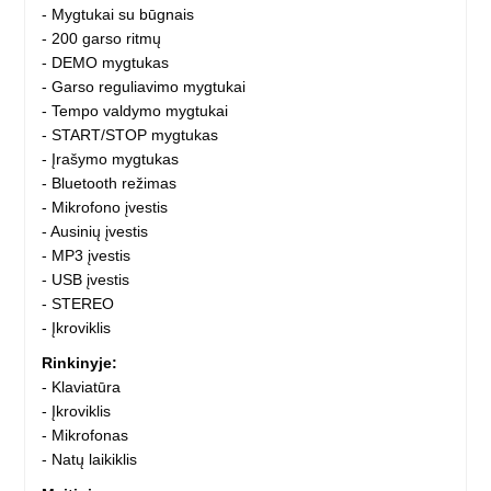
- Mygtukai su būgnais
- 200 garso ritmų
- DEMO mygtukas
- Garso reguliavimo mygtukai
- Tempo valdymo mygtukai
- START/STOP mygtukas
- Įrašymo mygtukas
- Bluetooth režimas
- Mikrofono įvestis
- Ausinių įvestis
- MP3 įvestis
- USB įvestis
- STEREO
- Įkroviklis
Rinkinyje:
- Klaviatūra
- Įkroviklis
- Mikrofonas
- Natų laikiklis