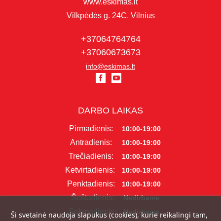
www.eskimas.lt
Vilkpėdės g. 24C, Vilnius
+37064764764
+37060673673
info@eskimas.lt
DARBO LAIKAS
Pirmadienis:
10:00-19:00
Antradienis:
10:00-19:00
Trečiadienis:
10:00-19:00
Ketvirtadienis:
10:00-19:00
Penktadienis:
10:00-19:00
Šeštadienis:
Nedirbame
Sekmadienis:
Nedirbame
Ši svetainė naudoja slapukus (cookies), kurie reikalingi tam,