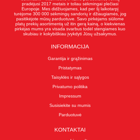
pradėjusi 2017 metais ir toliau sėkmingai plečiasi
Europoje. Mes didžiuojames, kad per šį laikotarpį
turėjome 300 000 sėkmingų sandorių ir džiaugiamės, jog
pasitikėjote mūsų parduotuve. Savo pirkėjams siūlome
platų prekių asortimentą už itin gerą kainą, o kiekvienas
pirkėjas mums yra visada svarbus todėl stengiames kuo
skubiau ir kokybiškiau įvykdyti Jūsų užsakymus.
INFORMACIJA
Garantija ir grąžinimas
Pristatymas
Taisyklės ir sąlygos
Privatumo politika
Impressum
Susisiekite su mumis
Parduotuvė
KONTAKTAI