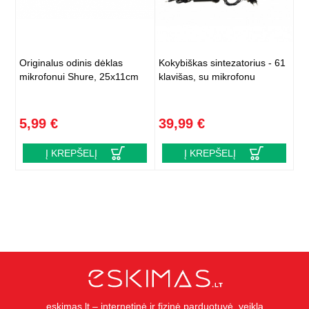
Originalus odinis dėklas
Kokybiškas sintezatorius - 61
mikrofonui Shure, 25x11cm
klavišas, su mikrofonu
5,99 €
39,99 €
Į KREPŠELĮ
Į KREPŠELĮ
eskimas.lt – internetinė ir fizinė parduotuvė, veiklą