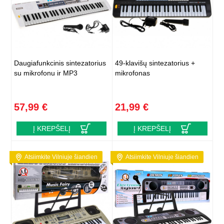
Daugiafunkcinis sintezatorius
49-klavišų sintezatorius +
su mikrofonu ir MP3
mikrofonas
57,99 €
21,99 €
Į KREPŠELĮ
Į KREPŠELĮ
Atsiimkite Vilniuje šiandien
Atsiimkite Vilniuje šiandien