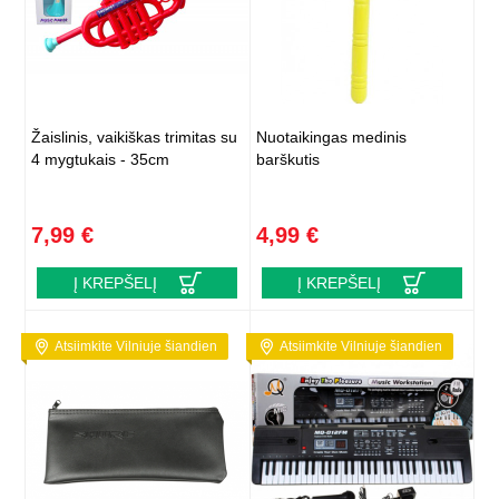
Žaislinis, vaikiškas trimitas su
Nuotaikingas medinis
4 mygtukais - 35cm
barškutis
7,99 €
4,99 €
Į KREPŠELĮ
Į KREPŠELĮ
Atsiimkite Vilniuje šiandien
Atsiimkite Vilniuje šiandien