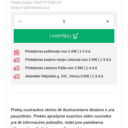
Prekės kodas: EKMTYFT00E71P
EAN13: 5907589364118
Į KREPŠELĮ
Pristatymas paštomatu nuo 2.49€ | 1-3 d.d.
Pristatymas kurjeriu visoje Lietuvoje nuo 3.49€ | 1-3 d.d.
Pristatymas Lietuvos Paštu nuo 3.99€ | 1-4 d.d.
Atsiimkite Vilkpėdės g. 24C, Vilnius 0.00€ | 1-3 d.d.
Prekių nuotraukos skirtos tik iliustraciniams tikslams ir yra
pavyzdinės. Prekės aprašyme esančios video nuorodos
yra tik informacinio pobūdžio, todėl jose pateikiama