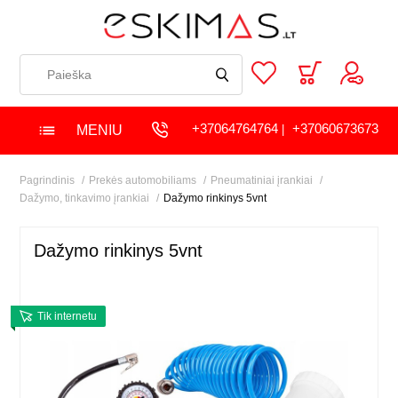
+37064764764
+37060673673
MENIU
|
Pagrindinis
Prekės automobiliams
Pneumatiniai įrankiai
Dažymo, tinkavimo įrankiai
Dažymo rinkinys 5vnt
Dažymo rinkinys 5vnt
Tik internetu