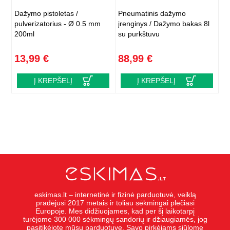
Dažymo pistoletas /
Pneumatinis dažymo
pulverizatorius - Ø 0.5 mm
įrenginys / Dažymo bakas 8l
200ml
su purkštuvu
13,99 €
88,99 €
Į KREPŠELĮ
Į KREPŠELĮ
eskimas.lt – internetinė ir fizinė parduotuvė, veiklą
pradėjusi 2017 metais ir toliau sėkmingai plečiasi
Europoje. Mes didžiuojames, kad per šį laikotarpį
turėjome 300 000 sėkmingų sandorių ir džiaugiamės, jog
pasitikėjote mūsų parduotuve. Savo pirkėjams siūlome