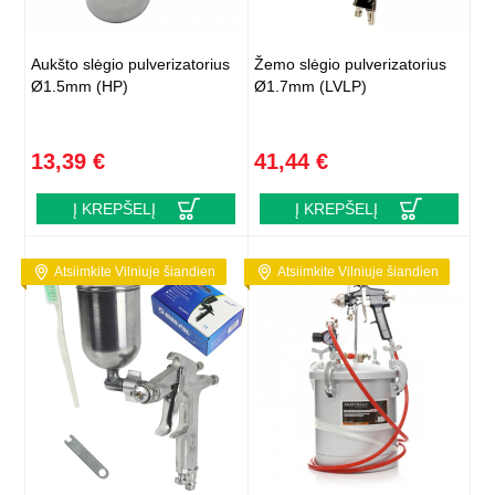
Aukšto slėgio pulverizatorius
Žemo slėgio pulverizatorius
Ø1.5mm (HP)
Ø1.7mm (LVLP)
13,39 €
41,44 €
Į KREPŠELĮ
Į KREPŠELĮ
Atsiimkite Vilniuje šiandien
Atsiimkite Vilniuje šiandien