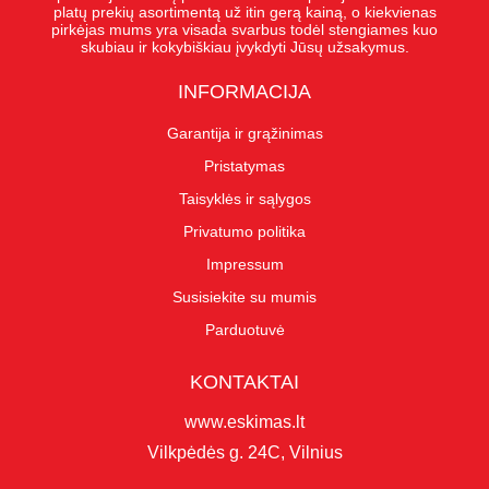
platų prekių asortimentą už itin gerą kainą, o kiekvienas
pirkėjas mums yra visada svarbus todėl stengiames kuo
skubiau ir kokybiškiau įvykdyti Jūsų užsakymus.
INFORMACIJA
Garantija ir grąžinimas
Pristatymas
Taisyklės ir sąlygos
Privatumo politika
Impressum
Susisiekite su mumis
Parduotuvė
KONTAKTAI
www.eskimas.lt
Vilkpėdės g. 24C, Vilnius