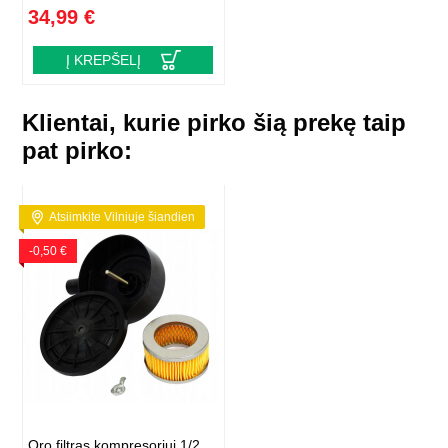
34,99 €
Į KREPŠELĮ
Klientai, kurie pirko šią prekę taip
pat pirko:
Atsiimkite Vilniuje šiandien
-0,50 €
Oro filtras kompresoriui 1/2