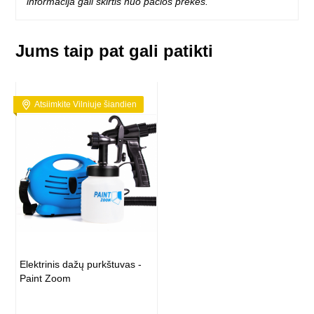
informacija gali skirtis nuo pačios prekės.
Jums taip pat gali patikti
Atsiimkite Vilniuje šiandien
Elektrinis dažų purkštuvas -
Paint Zoom