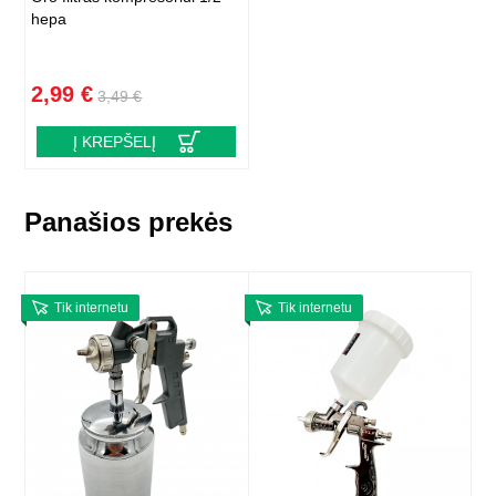
hepa
2,99 €
3,49 €
Į KREPŠELĮ
Panašios prekės
Tik internetu
Tik internetu