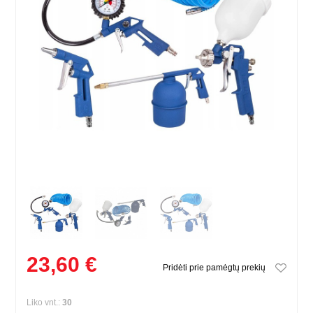
23,60 €
Pridėti prie pamėgtų prekių
Liko vnt.:
30