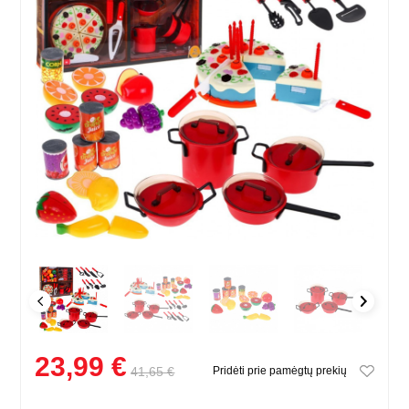
23,99 €
41,65 €
Pridėti prie pamėgtų prekių