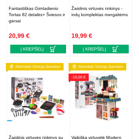
Fantastiškas Gimtadienio
Žaislinis virtuvės rinkinys -
Tortas 82 detalės+ Šviesos ir
indų komplektas mergaitėms
garsai
20,99 €
19,99 €
Į KREPŠELĮ
Į KREPŠELĮ
Atsiimkite Vilniuje šiandien
Atsiimkite Vilniuje šiandien
-10,00 €
Žaislinis virtuvės rinkinys su
Vaikiška virtuvėlė Modern