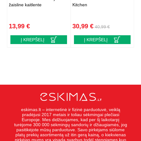
žaisline kaitlente
Kitchen
13,99 €
30,99 €
40,99 €
Į KREPŠELĮ
Į KREPŠELĮ
eskimas.lt – internetinė ir fizinė parduotuvė, veiklą
pradėjusi 2017 metais ir toliau sėkmingai plečiasi
Europoje. Mes didžiuojames, kad per šį laikotarpį
turėjome 300 000 sėkmingų sandorių ir džiaugiamės, jog
pasitikėjote mūsų parduotuve. Savo pirkėjams siūlome
platų prekių asortimentą už itin gerą kainą, o kiekvienas
pirkėjas mums yra visada svarbus todėl stengiames kuo