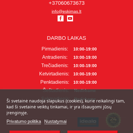
+37060673673
info@eskimas.lt
DARBO LAIKAS
Pirmadienis:
10:00-19:00
Antradienis:
10:00-19:00
Trečiadienis:
10:00-19:00
Ketvirtadienis:
10:00-19:00
Penktadienis:
10:00-19:00
Šeštadienis:
Nedirbame
Sekmadienis:
Nedirbame
Ši svetainė naudoja slapukus (cookies), kurie reikalingi tam,
kad ši svetainė veiktų tinkamai, ir yra išsaugomi jūsų
įrenginyje.
Privatumo politika
Nustatymai
© 2017 - 2026, Visos teisės saugomos