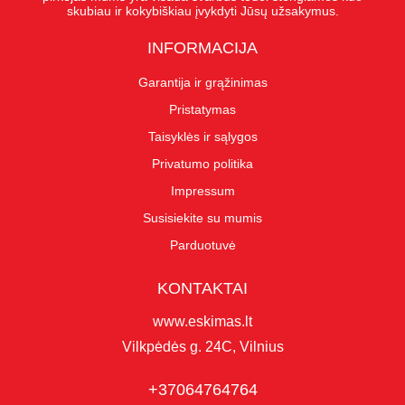
skubiau ir kokybiškiau įvykdyti Jūsų užsakymus.
INFORMACIJA
Garantija ir grąžinimas
Pristatymas
Taisyklės ir sąlygos
Privatumo politika
Impressum
Susisiekite su mumis
Parduotuvė
KONTAKTAI
www.eskimas.lt
Vilkpėdės g. 24C, Vilnius
+37064764764