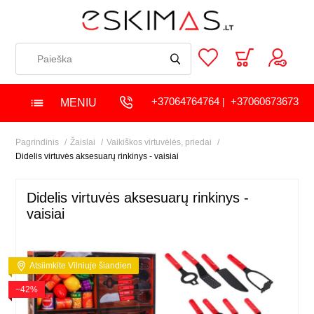
+37064764764
+37060673673
MENIU
|
Pagrindinis
Žaislai
Vaikiškos virtuvėlės, priedai
Didelis virtuvės aksesuarų rinkinys - vaisiai
Didelis virtuvės aksesuarų rinkinys -
vaisiai
Atsiimkite Vilniuje šiandien
−42%