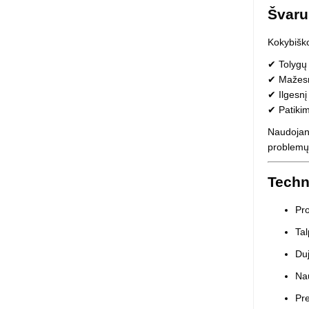
Švaru
Kokybiško
✔ Tolygų
✔ Mažesn
✔ Ilgesnį
✔ Patikim
Naudojant
problemų 
Techn
Pro
Tal
Duj
Nau
Pr