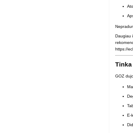
Ato
Aps
Nepradurt
Daugiau i
rekomend
https://e
Tinka
GOZ dujos
Ma
De
Ta
E-k
Did