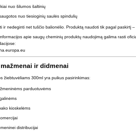
kiai nuo šilumos šaltinių
augotos nuo tiesioginių saulės spindulių
i ir nedeginti net tuščio balionėlio. Produktą naudoti tik pagal paskirtį –
nformacijos apie saugų cheminių produktų naudojimą galima rasti ofi
acijose:
cha.europa.eu
 mažmenai ir didmenai
 žiebtuvėliams 300ml yra puikus pasirinkimas:
žmeninėms parduotuvėms
galinėms
bako kioskelėms
omercijai
meninei distribucijai