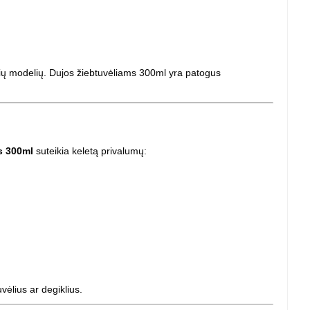
lių modelių. Dujos žiebtuvėliams 300ml yra patogus
s 300ml
suteikia keletą privalumų:
vėlius ar degiklius.