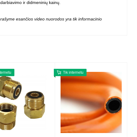
adarbiavimo ir didmeninių kainų.
 aprašyme esančios video nuorodos yra tik informacinio
nternetu
Tik internetu