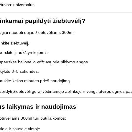
tuvas: universalus
inkamai papildyti žiebtuvėlį?
ugiai naudoti dujas žiebtuvėliams 300ml:
unkite žiebtuvėlį.
erskite jį aukštyn kojomis.
spauskite balionėlio vožtuvą prie pildymo angos.
kykite 3–5 sekundes.
aukite kelias minutes prieš naudojimą.
pildyti žiebtuvėlį gerai vėdinamoje aplinkoje ir vengti atviros ugnies p
s laikymas ir naudojimas
btuvėliams 300ml turi būti laikomos:
ioje ir sausoje vietoje