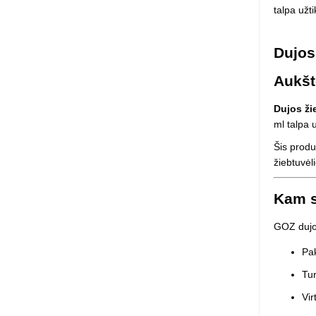
talpa užt
Squishy - 
Push Pop i
Kiti antistr
Dujos
Aukšt
Dujos ži
ml talpa 
Šis produ
žiebtuvėl
Kam s
GOZ dujos
Pak
Tur
Vir