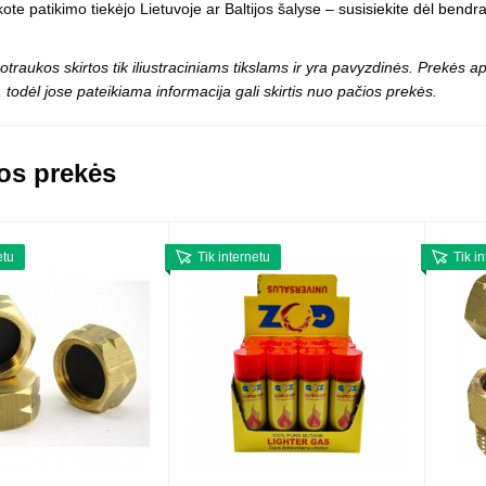
kote patikimo tiekėjo Lietuvoje ar Baltijos šalyse –
susisiekite dėl bendr
otraukos skirtos tik iliustraciniams tikslams ir yra pavyzdinės. Prekės
 todėl jose pateikiama informacija gali skirtis nuo pačios prekės.
os prekės
etu
Tik internetu
Tik i