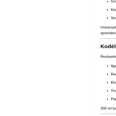
Gri
Ke
Sm
Universal
sprendima
Kodėl
Renkantis
Ilg
Reč
Ek
Ti
Pat
300 ml ba