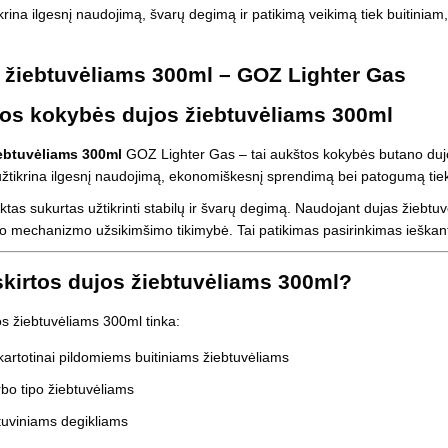
Vaikiški
ikrina ilgesnį naudojimą, švarų degimą ir patikimą veikimą tiek buitinia
Skvišai
Airsoft / Spyruokliniai ginklai
šviestu
t
Šviečiantis, su garsais
esai
Minkštomis kulkomis šaudantys
 žiebtuvėliams 300ml – GOZ Lighter Gas
Šautuvai su pistonais
Lankai / arbaletai
os kokybės dujos žiebtuvėliams 300ml
Treniruočių peiliai - butterfly
ebtuvėliams 300ml
GOZ Lighter Gas – tai aukštos kokybės butano dujo
užtikrina ilgesnį naudojimą, ekonomiškesnį sprendimą bei patogumą tie
ktas sukurtas užtikrinti stabilų ir švarų degimą. Naudojant dujas žieb
io mechanizmo užsikimšimo tikimybė. Tai patikimas pasirinkimas ieška
kirtos dujos žiebtuvėliams 300ml?
 žiebtuvėliams 300ml tinka:
artotinai pildomiems buitiniams žiebtuvėliams
bo tipo žiebtuvėliams
tuviniams degikliams