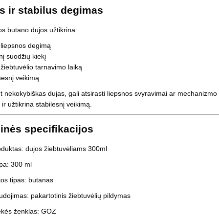
s ir stabilus degimas
s butano dujos užtikrina:
 liepsnos degimą
į suodžių kiekį
 žiebtuvėlio tarnavimo laiką
esnį veikimą
 nekokybiškas dujas, gali atsirasti liepsnos svyravimai ar mechanizm
ir užtikrina stabilesnį veikimą.
inės specifikacijos
duktas: dujos žiebtuvėliams 300ml
pa: 300 ml
os tipas: butanas
dojimas: pakartotinis žiebtuvėlių pildymas
ekės ženklas: GOZ