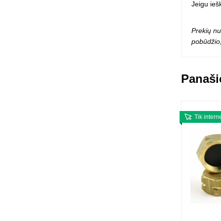
Jeigu ieš
Prekių nu
pobūdžio,
Panaši
Tik intern