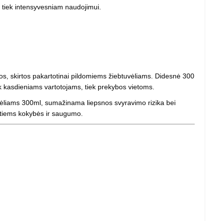
 projektoriai ir
m, tiek intensyvesniam naudojimui.
vai
s, skirtos pakartotinai pildomiems žiebtuvėliams. Didesnė 300
k kasdieniams vartotojams, tiek prekybos vietoms.
tuvėliams 300ml, sumažinama liepsnos svyravimo rizika bei
ntiems kokybės ir saugumo.