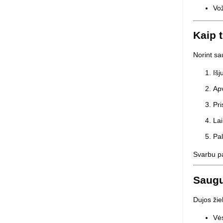
Vož
Kaip t
Norint sa
Išj
Apv
Pri
Lai
Pal
Svarbu pa
Saugu
Dujos žie
Vės