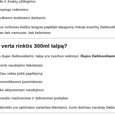
lio ir žvakių uždegimui
mpingo reikmėms
ulkiems buitiniams darbams
us vožtuvas leidžia lengvai papildyti daugumą rinkoje esančių žiebtuvė
s tiek namuose, tiek kelionėse.
 verta rinktis 300ml talpą?
 dujas žiebtuvėliams, talpa yra svarbus veiksnys.
Dujos žiebtuvėliam
esnis naudojimo laikotarpis
iau reikia pirkti papildymą
onomiškesnis pasirinkimas
nka aktyvesniam naudojimui
rauklu mažmeninei ir didmeninei prekybai
lionėlis yra optimalus variantas klientams, kurie dažniau naudoja žiebtu