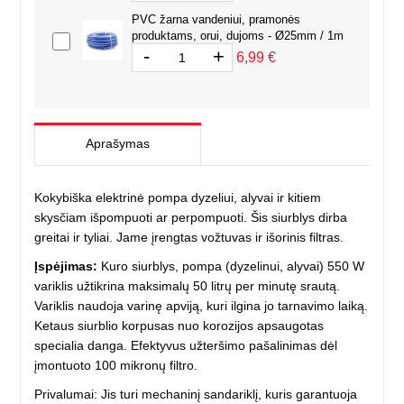
PVC žarna vandeniui, pramonės
produktams, orui, dujoms - Ø25mm / 1m
-
+
6,99 €
Aprašymas
Kokybiška elektrinė pompa dyzeliui, alyvai ir kitiem
skysčiam išpompuoti ar perpompuoti. Šis siurblys dirba
greitai ir tyliai. Jame įrengtas vožtuvas ir išorinis filtras.
Įspėjimas:
Kuro siurblys, pompa (dyzelinui, alyvai) 550 W
variklis užtikrina maksimalų 50 litrų per minutę srautą.
Variklis naudoja varinę apviją, kuri ilgina jo tarnavimo laiką.
Ketaus siurblio korpusas nuo korozijos apsaugotas
specialia danga. Efektyvus užteršimo pašalinimas dėl
įmontuoto 100 mikronų filtro.
Privalumai: Jis turi mechaninį sandariklį, kuris garantuoja