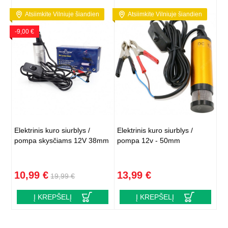
Atsiimkite Vilniuje šiandien
Atsiimkite Vilniuje šiandien
-9,00 €
Elektrinis kuro siurblys /
Elektrinis kuro siurblys /
pompa skysčiams 12V 38mm
pompa 12v - 50mm
10,99 €
13,99 €
19,99 €
Į KREPŠELĮ
Į KREPŠELĮ