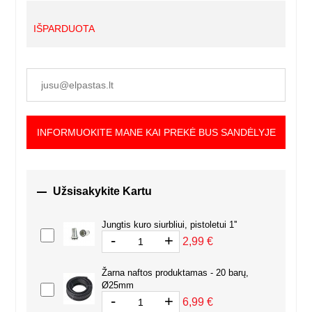
IŠPARDUOTA
INFORMUOKITE MANE KAI PREKĖ BUS SANDĖLYJE

Užsisakykite Kartu
Jungtis kuro siurbliui, pistoletui 1''
-
+
2,99 €
Žarna naftos produktamas - 20 barų,
Ø25mm
-
+
6,99 €