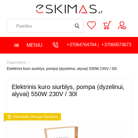
+37064764764
+37060673673
MENIU
|
Pagrindinis
Elektrinis kuro siurblys, pompa (dyzelinui, alyvai) 550W 230V / 30l
Elektrinis kuro siurblys, pompa (dyzelinui,
alyvai) 550W 230V / 30l
Atsiimkite Vilniuje šiandien