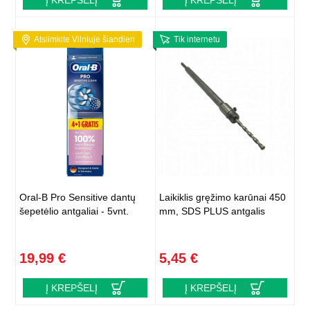
Į KREPŠELĮ
Į KREPŠELĮ
Atsiimkite Vilniuje šiandien
Tik internetu
Oral-B Pro Sensitive dantų
Laikiklis gręžimo karūnai 450
šepetėlio antgaliai - 5vnt.
mm, SDS PLUS antgalis
19,99 €
5,45 €
Į KREPŠELĮ
Į KREPŠELĮ