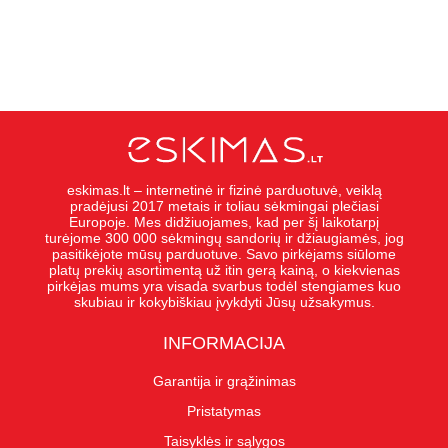
eskimas.lt – internetinė ir fizinė parduotuvė, veiklą
pradėjusi 2017 metais ir toliau sėkmingai plečiasi
Europoje. Mes didžiuojames, kad per šį laikotarpį
turėjome 300 000 sėkmingų sandorių ir džiaugiamės, jog
pasitikėjote mūsų parduotuve. Savo pirkėjams siūlome
platų prekių asortimentą už itin gerą kainą, o kiekvienas
pirkėjas mums yra visada svarbus todėl stengiames kuo
skubiau ir kokybiškiau įvykdyti Jūsų užsakymus.
INFORMACIJA
Garantija ir grąžinimas
Pristatymas
Taisyklės ir sąlygos