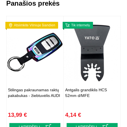
Panašios prekės
Atsiimkite Vilniuje šiandien
Tik internetu
Stilingas pakraunamas raktų
Antgalis grandiklis HCS
pakabukas - žiebtuvėlis AUDI
52mm d/MFE
13,99 €
4,14 €