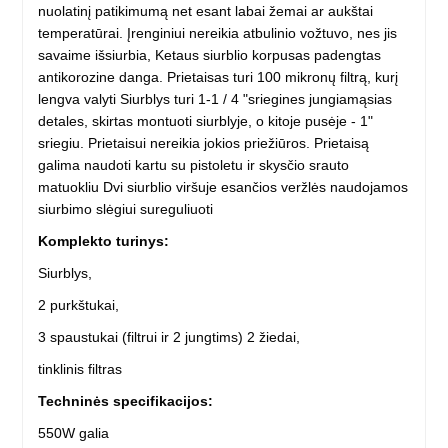
nuolatinį patikimumą net esant labai žemai ar aukštai
temperatūrai. Įrenginiui nereikia atbulinio vožtuvo, nes jis
savaime išsiurbia, Ketaus siurblio korpusas padengtas
antikorozine danga. Prietaisas turi 100 mikronų filtrą, kurį
lengva valyti Siurblys turi 1-1 / 4 "sriegines jungiamąsias
detales, skirtas montuoti siurblyje, o kitoje pusėje - 1"
sriegiu. Prietaisui nereikia jokios priežiūros. Prietaisą
galima naudoti kartu su pistoletu ir skysčio srauto
matuokliu Dvi siurblio viršuje esančios veržlės naudojamos
siurbimo slėgiui sureguliuoti
Komplekto turinys:
Siurblys,
2 purkštukai,
3 spaustukai (filtrui ir 2 jungtims) 2 žiedai,
tinklinis filtras
Techninės specifikacijos:
550W galia