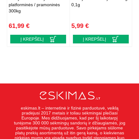
platforminės / pramoninės
0,1g
300kg
61,99 €
5,99 €
Į KREPŠELĮ
Į KREPŠELĮ
eskimas.lt – internetinė ir fizinė parduotuvė, veiklą
pradėjusi 2017 metais ir toliau sėkmingai plečiasi
Europoje. Mes didžiuojames, kad per šį laikotarpį
turėjome 300 000 sėkmingų sandorių ir džiaugiamės, jog
pasitikėjote mūsų parduotuve. Savo pirkėjams siūlome
platų prekių asortimentą už itin gerą kainą, o kiekvienas
pirkėjas mums yra visada svarbus todėl stengiames kuo