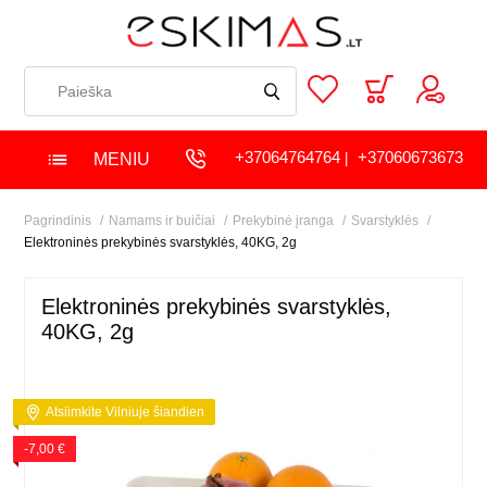
+37064764764
+37060673673
MENIU
|
Pagrindinis
Namams ir buičiai
Prekybinė įranga
Svarstyklės
Elektroninės prekybinės svarstyklės, 40KG, 2g
Elektroninės prekybinės svarstyklės,
40KG, 2g
Atsiimkite Vilniuje šiandien
-7,00 €