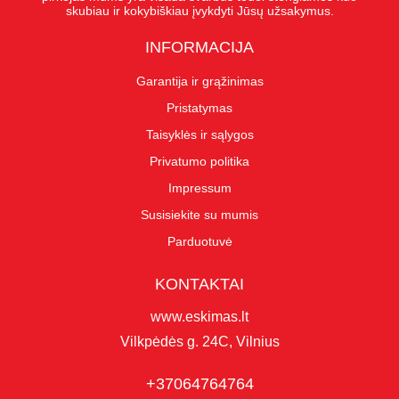
skubiau ir kokybiškiau įvykdyti Jūsų užsakymus.
INFORMACIJA
Garantija ir grąžinimas
Pristatymas
Taisyklės ir sąlygos
Privatumo politika
Impressum
Susisiekite su mumis
Parduotuvė
KONTAKTAI
www.eskimas.lt
Vilkpėdės g. 24C, Vilnius
+37064764764