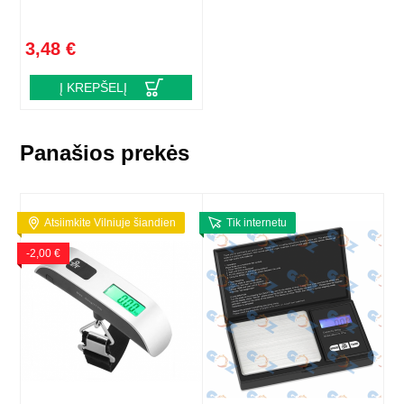
3,48 €
Į KREPŠELĮ
Panašios prekės
Atsiimkite Vilniuje šiandien
Tik internetu
-2,00 €