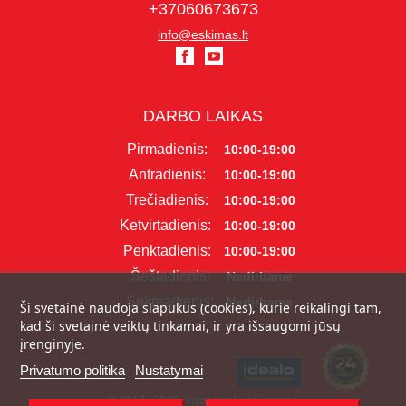
+37060673673
info@eskimas.lt
DARBO LAIKAS
Pirmadienis:
10:00-19:00
Antradienis:
10:00-19:00
Trečiadienis:
10:00-19:00
Ketvirtadienis:
10:00-19:00
Penktadienis:
10:00-19:00
Šeštadienis:
Nedirbame
Sekmadienis:
Nedirbame
Ši svetainė naudoja slapukus (cookies), kurie reikalingi tam,
kad ši svetainė veiktų tinkamai, ir yra išsaugomi jūsų
įrenginyje.
Privatumo politika
Nustatymai
© 2017 - 2026, Visos teisės saugomos