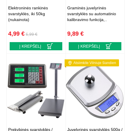
Elektroninės rankinės
Graminės juvelyrinės
svarstyklės, iki 50kg
svarstyklės su automatinio
(nukainota)
kalibravimo funkcija,..
4,99 €
9,89 €
6,99 €
Į KREPŠELĮ
Į KREPŠELĮ
Atsiimkite Vilniuje šiandien
Prekybinės svarstyklės /
Juvelyrinės svarstyklės 500g /