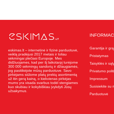
INFORMAC
Garantija ir gr
eskimas.lt – internetinė ir fizinė parduotuvė,
veiklą pradėjusi 2017 metais ir toliau
Pristatymas
sėkmingai plečiasi Europoje. Mes
didžiuojames, kad per šį laikotarpį turėjome
Taisyklės ir są
300 000 sėkmingų sandorių ir džiaugiamės,
jog pasitikėjote mūsų parduotuve. Savo
Privatumo polit
pirkėjams siūlome platų prekių asortimentą
už itin gerą kainą, o kiekvienas pirkėjas
Impressum
mums yra visada svarbus todėl stengiames
Susisiekite su
kuo skubiau ir kokybiškiau įvykdyti Jūsų
užsakymus.
Parduotuvė