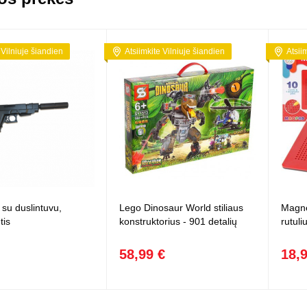
 Vilniuje šiandien
Atsiimkite Vilniuje šiandien
Atsii
 su duslintuvu,
Lego Dinosaur World stiliaus
Magne
tis
konstruktorius - 901 detalių
rutuli
58,99 €
18,