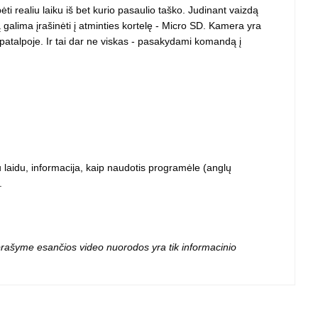
 projektoriai ir
ėti realiu laiku iš bet kurio pasaulio taško. Judinant vaizdą
vai
ą galima įrašinėti į atminties kortelę - Micro SD. Kamera yra
je patalpoje. Ir tai dar ne viskas - pasakydami komandą į
 su laidu, informacija, kaip naudotis programėle (anglų
.
 aprašyme esančios video nuorodos yra tik informacinio