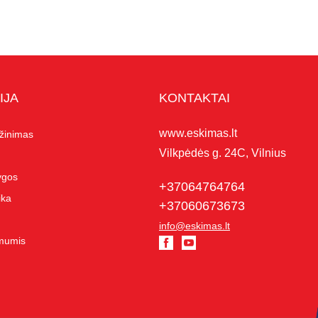
IJA
KONTAKTAI
www.eskimas.lt
ąžinimas
Vilkpėdės g. 24C, Vilnius
lygos
+37064764764
ika
+37060673673
info@eskimas.lt
 mumis