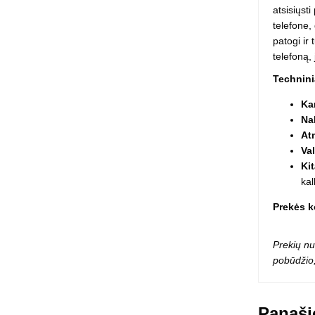
atsisiųsti
Squishy - 
telefone,
Push Pop i
patogi ir
Kiti antistr
telefoną,
Technin
Ka
Na
At
Va
Ki
kal
Prekės 
Prekių nu
pobūdžio,
Panaši