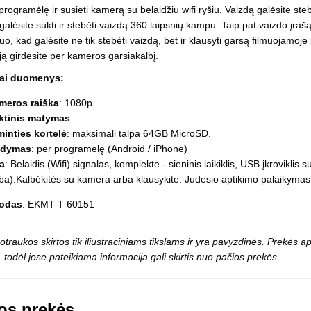
Vaikiški
 programėlę ir susieti kamerą su belaidžiu wifi ryšiu. Vaizdą galėsite steb
Skvišai
Airsoft / Spyruokliniai ginklai
šviestu
 galėsite sukti ir stebėti vaizdą 360 laipsnių kampu. Taip pat vaizdo įraš
t
Šviečiantis, su garsais
 tuo, kad galėsite ne tik stebėti vaizdą, bet ir klausyti garsą filmuojamo
esai
Minkštomis kulkomis šaudantys
 ją girdėsite per kameros garsiakalbį.
Šautuvai su pistonais
Lankai / arbaletai
iai duomenys:
Treniruočių peiliai - butterfly
meros raiška
: 1080p
ktinis matymas
minties kortelė
: maksimali talpa 64GB MicroSD.
ldymas
: per programėlę (Android / iPhone)
ta
: Belaidis (Wifi) signalas, komplekte - sieninis laikiklis, USB įkroviklis
ba).Kalbėkitės su kamera arba klausykite. Judesio aptikimo palaikymas
kodas
: EKMT-T 60151
otraukos skirtos tik iliustraciniams tikslams ir yra pavyzdinės. Prekės
 todėl jose pateikiama informacija gali skirtis nuo pačios prekės.
os prekės