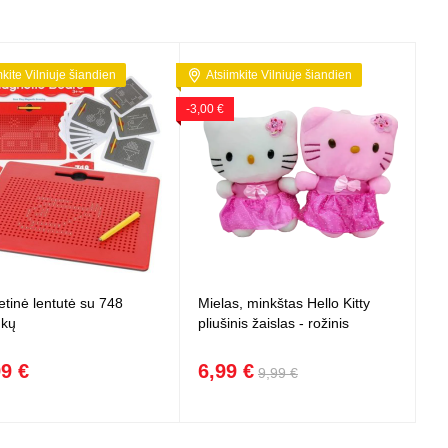
mkite Vilniuje šiandien
Atsiimkite Vilniuje šiandien
-3,00 €
tinė lentutė su 748
Mielas, minkštas Hello Kitty
ukų
pliušinis žaislas - rožinis
99 €
6,99 €
9,99 €