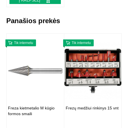
Į KREPŠELĮ
Panašios prekės
Tik internetu
Tik internetu
Freza kietmetalio M kūgio
Frezų medžiui rinkinys 15 vnt
formos smaili