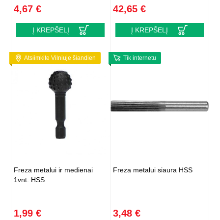
4,67 €
42,65 €
Į KREPŠELĮ
Į KREPŠELĮ
Atsiimkite Vilniuje šiandien
Tik internetu
Freza metalui ir medienai
Freza metalui siaura HSS
1vnt. HSS
1,99 €
3,48 €