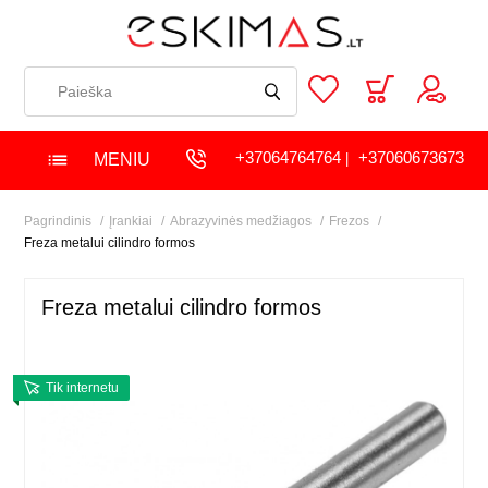
+37064764764
+37060673673
MENIU
|
Pagrindinis
Įrankiai
Abrazyvinės medžiagos
Frezos
Freza metalui cilindro formos
Freza metalui cilindro formos
Tik internetu