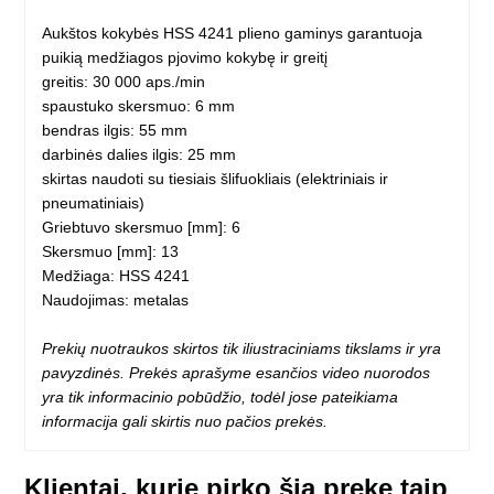
Aukštos kokybės HSS 4241 plieno gaminys garantuoja
puikią medžiagos pjovimo kokybę ir greitį
greitis: 30 000 aps./min
spaustuko skersmuo: 6 mm
bendras ilgis: 55 mm
darbinės dalies ilgis: 25 mm
skirtas naudoti su tiesiais šlifuokliais (elektriniais ir
pneumatiniais)
Griebtuvo skersmuo [mm]: 6
Skersmuo [mm]: 13
Medžiaga: HSS 4241
Naudojimas: metalas
Prekių nuotraukos skirtos tik iliustraciniams tikslams ir yra
pavyzdinės. Prekės aprašyme esančios video nuorodos
yra tik informacinio pobūdžio, todėl jose pateikiama
informacija gali skirtis nuo pačios prekės.
Klientai, kurie pirko šią prekę taip