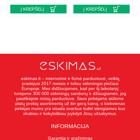
Į KREPŠELĮ
Į KREPŠELĮ
eskimas.lt – internetinė ir fizinė parduotuvė, veiklą
pradėjusi 2017 metais ir toliau sėkmingai plečiasi
Europoje. Mes didžiuojames, kad per šį laikotarpį
turėjome 300 000 sėkmingų sandorių ir džiaugiamės, jog
pasitikėjote mūsų parduotuve. Savo pirkėjams siūlome
platų prekių asortimentą už itin gerą kainą, o kiekvienas
pirkėjas mums yra visada svarbus todėl stengiames kuo
skubiau ir kokybiškiau įvykdyti Jūsų užsakymus.
INFORMACIJA
Garantija ir grąžinimas