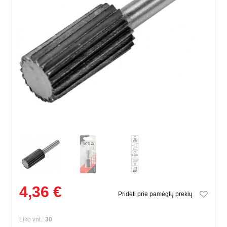
4,36 €
Pridėti prie pamėgtų prekių
Liko vnt.:
30