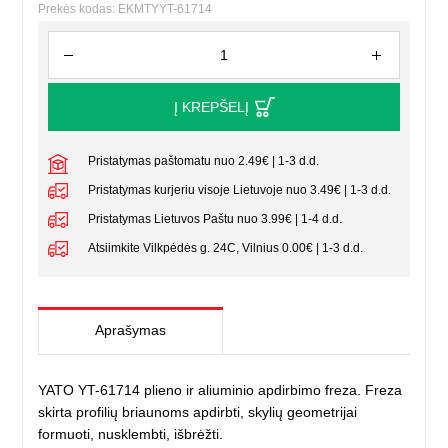
Prekės kodas: EKMTYYT-61714
Į KREPŠELĮ
Pristatymas paštomatu nuo 2.49€ | 1-3 d.d.
Pristatymas kurjeriu visoje Lietuvoje nuo 3.49€ | 1-3 d.d.
Pristatymas Lietuvos Paštu nuo 3.99€ | 1-4 d.d.
Atsiimkite Vilkpėdės g. 24C, Vilnius 0.00€ | 1-3 d.d.
Aprašymas
YATO YT-61714 plieno ir aliuminio apdirbimo freza. Freza
skirta profilių briaunoms apdirbti, skylių geometrijai
formuoti, nusklembti, išbrėžti.