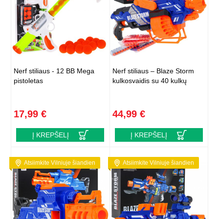
Nerf stiliaus - 12 BB Mega
Nerf stiliaus – Blaze Storm
pistoletas
kulkosvaidis su 40 kulkų
17,99 €
44,99 €
Į KREPŠELĮ
Į KREPŠELĮ
Atsiimkite Vilniuje šiandien
Atsiimkite Vilniuje šiandien