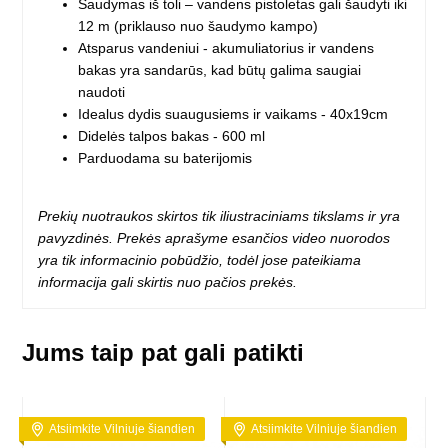
Šaudymas iš toli – vandens pistoletas gali šaudyti iki
12 m (priklauso nuo šaudymo kampo)
Atsparus vandeniui - akumuliatorius ir vandens
bakas yra sandarūs, kad būtų galima saugiai
naudoti
Idealus dydis suaugusiems ir vaikams - 40x19cm
Didelės talpos bakas - 600 ml
Parduodama su baterijomis
Prekių nuotraukos skirtos tik iliustraciniams tikslams ir yra
pavyzdinės. Prekės aprašyme esančios video nuorodos
yra tik informacinio pobūdžio, todėl jose pateikiama
informacija gali skirtis nuo pačios prekės.
Jums taip pat gali patikti
Atsiimkite Vilniuje šiandien
Atsiimkite Vilniuje šiandien