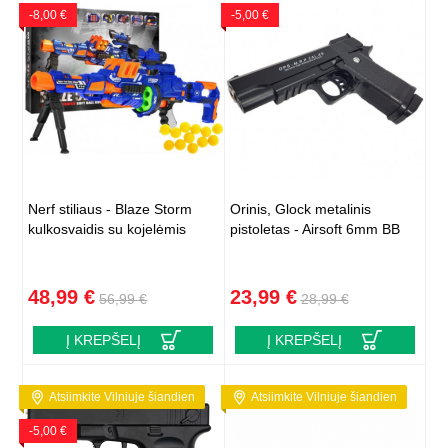
-8,00 €
-5,00 €
Nerf stiliaus - Blaze Storm
Orinis, Glock metalinis
kulkosvaidis su kojelėmis
pistoletas - Airsoft 6mm BB
48,99 €
23,99 €
56,99 €
28,99 €
Į KREPŠELĮ
Į KREPŠELĮ
Atsiimkite Vilniuje šiandien
Atsiimkite Vilniuje šiandien
-5,00 €