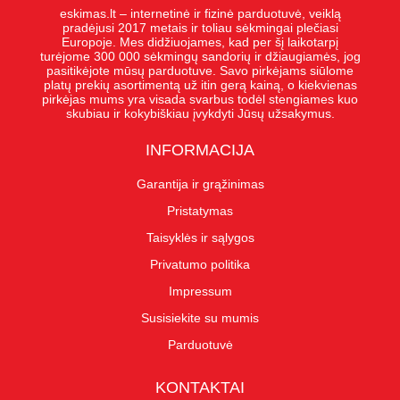
eskimas.lt – internetinė ir fizinė parduotuvė, veiklą
pradėjusi 2017 metais ir toliau sėkmingai plečiasi
Europoje. Mes didžiuojames, kad per šį laikotarpį
turėjome 300 000 sėkmingų sandorių ir džiaugiamės, jog
pasitikėjote mūsų parduotuve. Savo pirkėjams siūlome
platų prekių asortimentą už itin gerą kainą, o kiekvienas
pirkėjas mums yra visada svarbus todėl stengiames kuo
skubiau ir kokybiškiau įvykdyti Jūsų užsakymus.
INFORMACIJA
Garantija ir grąžinimas
Pristatymas
Taisyklės ir sąlygos
Privatumo politika
Impressum
Susisiekite su mumis
Parduotuvė
KONTAKTAI