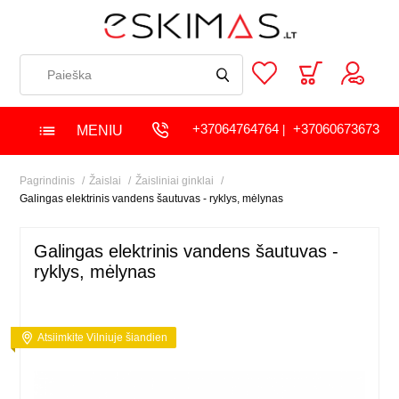
+37064764764
+37060673673
MENIU
|
Pagrindinis
Žaislai
Žaisliniai ginklai
Galingas elektrinis vandens šautuvas - ryklys, mėlynas
Galingas elektrinis vandens šautuvas -
ryklys, mėlynas
Atsiimkite Vilniuje šiandien