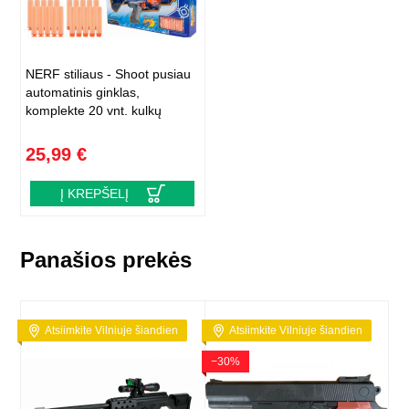
NERF stiliaus - Shoot pusiau
automatinis ginklas,
komplekte 20 vnt. kulkų
25,99 €
Į KREPŠELĮ
Panašios prekės
Atsiimkite Vilniuje šiandien
Atsiimkite Vilniuje šiandien
−30%