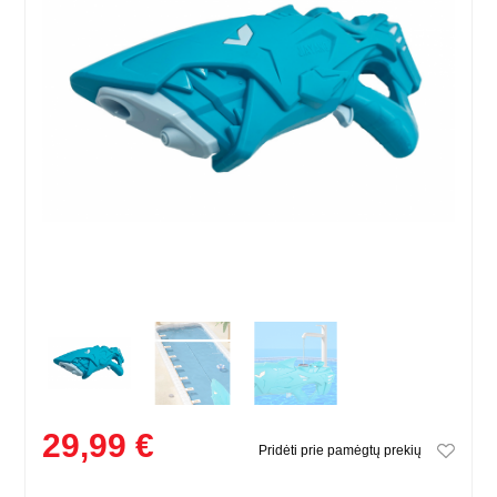
29,99 €
Pridėti prie pamėgtų prekių