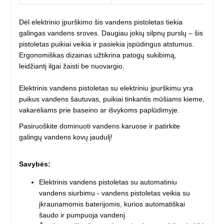
Dėl elektrinio įpurškimo šis vandens pistoletas tiekia
galingas vandens sroves. Daugiau jokių silpnų purslų – šis
pistoletas puikiai veikia ir pasiekia įspūdingus atstumus.
Ergonomiškas dizainas užtikrina patogų sukibimą,
leidžiantį ilgai žaisti be nuovargio.
Elektrinis vandens pistoletas su elektriniu įpurškimu yra
puikus vandens šautuvas, puikiai tinkantis mūšiams kieme,
vakarėliams prie baseino ar išvykoms paplūdimyje.
Pasiruoškite dominuoti vandens karuose ir patirkite
galingų vandens kovų jaudulį!
Savybės:
Elektrinis vandens pistoletas su automatiniu
vandens siurbimu - vandens pistoletas veikia su
įkraunamomis baterijomis, kurios automatiškai
šaudo ir pumpuoja vandenį.