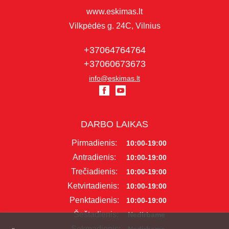
www.eskimas.lt
Vilkpėdės g. 24C, Vilnius
+37064764764
+37060673673
info@eskimas.lt
DARBO LAIKAS
Pirmadienis:
10:00-19:00
Antradienis:
10:00-19:00
Trečiadienis:
10:00-19:00
Ketvirtadienis:
10:00-19:00
Penktadienis:
10:00-19:00
Šeštadienis:
Nedirbame
Sekmadienis: