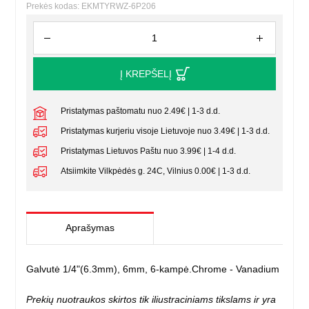
Prekės kodas: EKMTYRWZ-6P206
Į KREPŠELĮ
Pristatymas paštomatu nuo 2.49€ | 1-3 d.d.
Pristatymas kurjeriu visoje Lietuvoje nuo 3.49€ | 1-3 d.d.
Pristatymas Lietuvos Paštu nuo 3.99€ | 1-4 d.d.
Atsiimkite Vilkpėdės g. 24C, Vilnius 0.00€ | 1-3 d.d.
Aprašymas
Galvutė 1/4"(6.3mm), 6mm, 6-kampė.Chrome - Vanadium
Prekių nuotraukos skirtos tik iliustraciniams tikslams ir yra