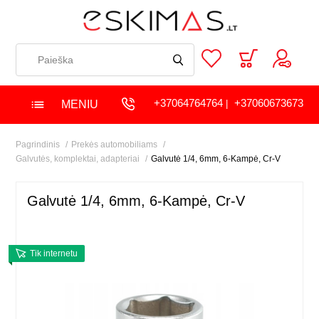
+37064764764
+37060673673
MENIU
|
Pagrindinis
Prekės automobiliams
Galvutės, komplektai, adapteriai
Galvutė 1/4, 6mm, 6-Kampė, Cr-V
Galvutė 1/4, 6mm, 6-Kampė, Cr-V
Tik internetu