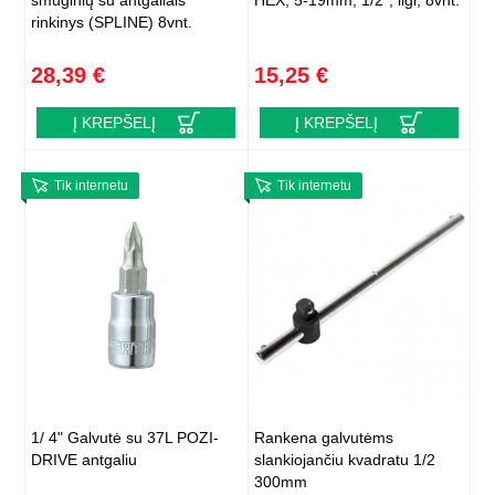
smūginių su antgaliais
HEX, 5-19mm, 1/2″, ilgi, 8vnt.
rinkinys (SPLINE) 8vnt.
28,39 €
15,25 €
Į KREPŠELĮ
Į KREPŠELĮ
Tik internetu
Tik internetu
1/ 4" Galvutė su 37L POZI-
Rankena galvutėms
DRIVE antgaliu
slankiojančiu kvadratu 1/2
300mm