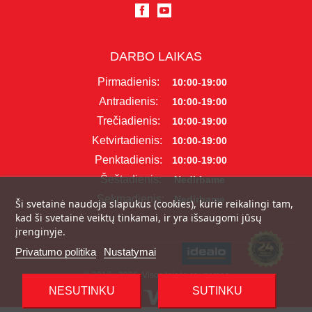
DARBO LAIKAS
Pirmadienis:
10:00-19:00
Antradienis:
10:00-19:00
Trečiadienis:
10:00-19:00
Ketvirtadienis:
10:00-19:00
Penktadienis:
10:00-19:00
Šeštadienis:
Nedirbame
Sekmadienis:
Nedirbame
Ši svetainė naudoja slapukus (cookies), kurie reikalingi tam,
kad ši svetainė veiktų tinkamai, ir yra išsaugomi jūsų
įrenginyje.
Privatumo politika
Nustatymai
© 2017 - 2026, Visos teisės saugomos
NESUTINKU
SUTINKU