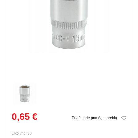
0,65 €
Pridėti prie pamėgtų prekių
Liko vnt.:
30