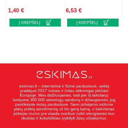
1,40 €
6,53 €
Į KREPŠELĮ
Į KREPŠELĮ
eskimas.lt – internetinė ir fizinė parduotuvė, veiklą
pradėjusi 2017 metais ir toliau sėkmingai plečiasi
Europoje. Mes didžiuojames, kad per šį laikotarpį
turėjome 300 000 sėkmingų sandorių ir džiaugiamės, jog
pasitikėjote mūsų parduotuve. Savo pirkėjams siūlome
platų prekių asortimentą už itin gerą kainą, o kiekvienas
pirkėjas mums yra visada svarbus todėl stengiames kuo
skubiau ir kokybiškiau įvykdyti Jūsų užsakymus.