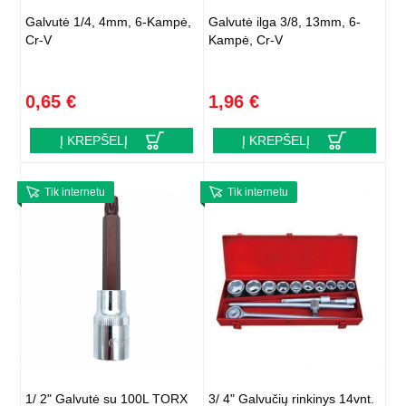
Galvutė 1/4, 4mm, 6-Kampė,
Galvutė ilga 3/8, 13mm, 6-
Cr-V
Kampė, Cr-V
0,65 €
1,96 €
Į KREPŠELĮ
Į KREPŠELĮ
Tik internetu
Tik internetu
1/ 2" Galvutė su 100L TORX
3/ 4" Galvučių rinkinys 14vnt.