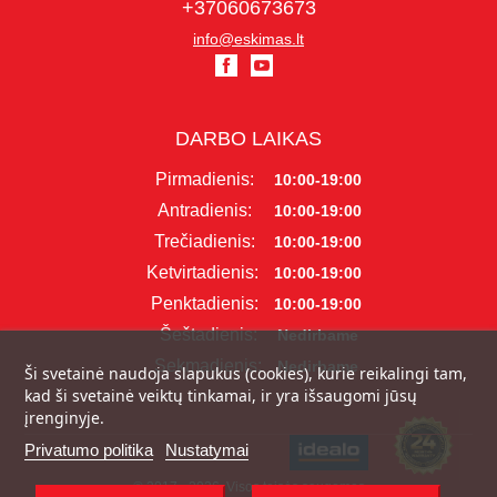
+37060673673
info@eskimas.lt
DARBO LAIKAS
Pirmadienis:
10:00-19:00
Antradienis:
10:00-19:00
Trečiadienis:
10:00-19:00
Ketvirtadienis:
10:00-19:00
Penktadienis:
10:00-19:00
Šeštadienis:
Nedirbame
Sekmadienis:
Nedirbame
Ši svetainė naudoja slapukus (cookies), kurie reikalingi tam,
kad ši svetainė veiktų tinkamai, ir yra išsaugomi jūsų
įrenginyje.
Privatumo politika
Nustatymai
© 2017 - 2026, Visos teisės saugomos