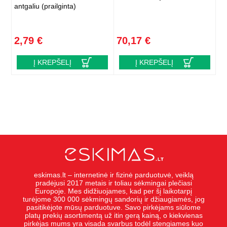
antgaliu (prailginta)
2,79 €
70,17 €
Į KREPŠELĮ
Į KREPŠELĮ
eskimas.lt – internetinė ir fizinė parduotuvė, veiklą
pradėjusi 2017 metais ir toliau sėkmingai plečiasi
Europoje. Mes didžiuojames, kad per šį laikotarpį
turėjome 300 000 sėkmingų sandorių ir džiaugiamės, jog
pasitikėjote mūsų parduotuve. Savo pirkėjams siūlome
platų prekių asortimentą už itin gerą kainą, o kiekvienas
pirkėjas mums yra visada svarbus todėl stengiames kuo