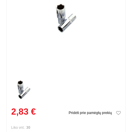
2,83 €
Pridėti prie pamėgtų prekių
Liko vnt.:
30