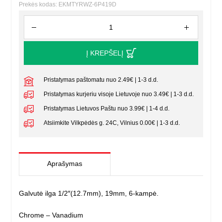
Prekės kodas: EKMTYRWZ-6P419D
Į KREPŠELĮ
Pristatymas paštomatu nuo 2.49€ | 1-3 d.d.
Pristatymas kurjeriu visoje Lietuvoje nuo 3.49€ | 1-3 d.d.
Pristatymas Lietuvos Paštu nuo 3.99€ | 1-4 d.d.
Atsiimkite Vilkpėdės g. 24C, Vilnius 0.00€ | 1-3 d.d.
Aprašymas
Galvutė ilga 1/2″(12.7mm), 19mm, 6-kampė.
Chrome – Vanadium