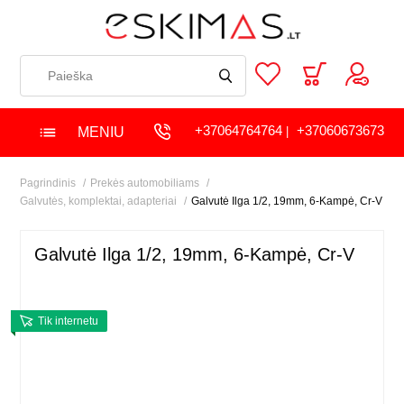
+37064764764
+37060673673
MENIU
|
Pagrindinis
Prekės automobiliams
Galvutės, komplektai, adapteriai
Galvutė Ilga 1/2, 19mm, 6-Kampė, Cr-V
Galvutė Ilga 1/2, 19mm, 6-Kampė, Cr-V
Tik internetu