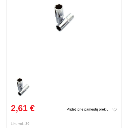
2,61 €
Pridėti prie pamėgtų prekių
Liko vnt.:
30