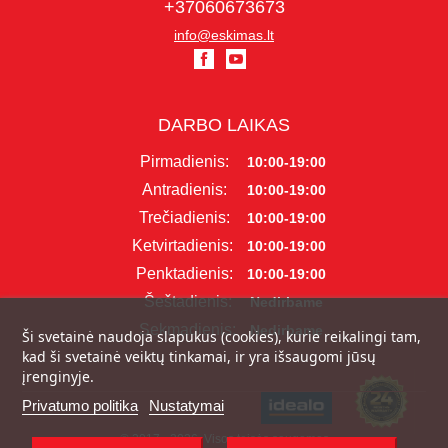
+37060673673
info@eskimas.lt
DARBO LAIKAS
Pirmadienis:
10:00-19:00
Antradienis:
10:00-19:00
Trečiadienis:
10:00-19:00
Ketvirtadienis:
10:00-19:00
Penktadienis:
10:00-19:00
Šeštadienis:
Nedirbame
Sekmadienis:
Nedirbame
Ši svetainė naudoja slapukus (cookies), kurie reikalingi tam,
kad ši svetainė veiktų tinkamai, ir yra išsaugomi jūsų
įrenginyje.
Privatumo politika
Nustatymai
© 2017 - 2026, Visos teisės saugomos