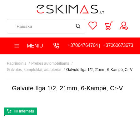
+37064764764
+37060673673
MENIU
|
Pagrindinis
Prekės automobiliams
Galvutės, komplektai, adapteriai
Galvutė Ilga 1/2, 21mm, 6-Kampė, Cr-V
Galvutė Ilga 1/2, 21mm, 6-Kampė, Cr-V
Tik internetu