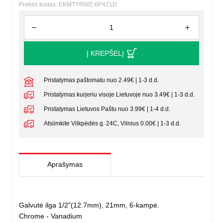
Prekės kodas: EKMTYRWZ-6P421D
Į KREPŠELĮ
Pristatymas paštomatu nuo 2.49€ | 1-3 d.d.
Pristatymas kurjeriu visoje Lietuvoje nuo 3.49€ | 1-3 d.d.
Pristatymas Lietuvos Paštu nuo 3.99€ | 1-4 d.d.
Atsiimkite Vilkpėdės g. 24C, Vilnius 0.00€ | 1-3 d.d.
Aprašymas
Galvutė ilga 1/2"(12.7mm), 21mm, 6-kampė.
Chrome - Vanadium