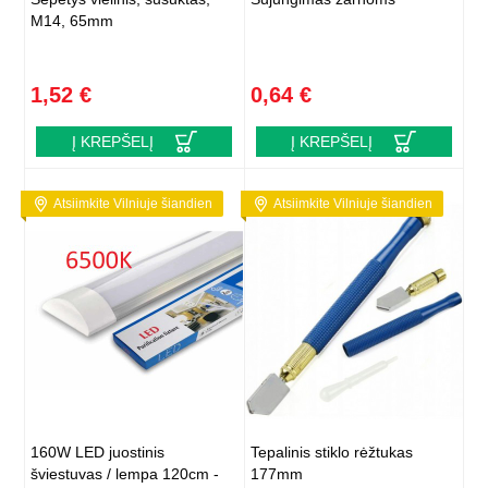
M14, 65mm
1,52 €
0,64 €
Į KREPŠELĮ
Į KREPŠELĮ
Atsiimkite Vilniuje šiandien
Atsiimkite Vilniuje šiandien
160W LED juostinis
Tepalinis stiklo rėžtukas
šviestuvas / lempa 120cm -
177mm