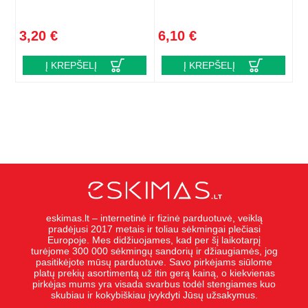
3,20 €
6,10 €
Į KREPŠELĮ
Į KREPŠELĮ
eskimas.lt – internetinė ir fizinė parduotuvė, veiklą
pradėjusi 2017 metais ir toliau sėkmingai plečiasi
Europoje. Mes didžiuojames, kad per šį laikotarpį
turėjome 300 000 sėkmingų sandorių ir džiaugiamės, jog
pasitikėjote mūsų parduotuve. Savo pirkėjams siūlome
platų prekių asortimentą už itin gerą kainą, o kiekvienas
pirkėjas mums yra visada svarbus todėl stengiames kuo
skubiau ir kokybiškiau įvykdyti Jūsų užsakymus.