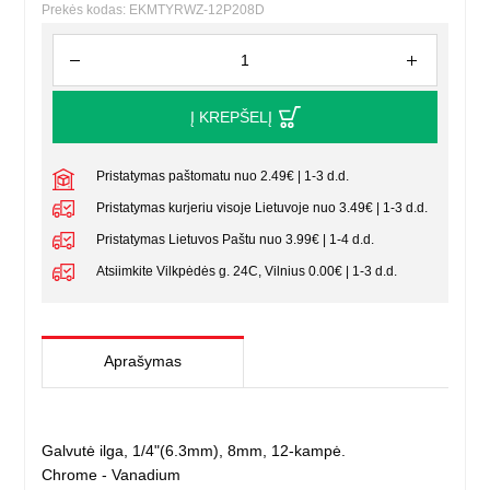
Prekės kodas: EKMTYRWZ-12P208D
Į KREPŠELĮ
Pristatymas paštomatu nuo 2.49€ | 1-3 d.d.
Pristatymas kurjeriu visoje Lietuvoje nuo 3.49€ | 1-3 d.d.
Pristatymas Lietuvos Paštu nuo 3.99€ | 1-4 d.d.
Atsiimkite Vilkpėdės g. 24C, Vilnius 0.00€ | 1-3 d.d.
Aprašymas
Galvutė ilga, 1/4"(6.3mm), 8mm, 12-kampė.
Chrome - Vanadium