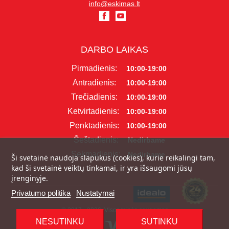
info@eskimas.lt
DARBO LAIKAS
Pirmadienis:
10:00-19:00
Antradienis:
10:00-19:00
Trečiadienis:
10:00-19:00
Ketvirtadienis:
10:00-19:00
Penktadienis:
10:00-19:00
Šeštadienis:
Nedirbame
Sekmadienis:
Nedirbame
Ši svetainė naudoja slapukus (cookies), kurie reikalingi tam,
kad ši svetainė veiktų tinkamai, ir yra išsaugomi jūsų
įrenginyje.
Privatumo politika
Nustatymai
© 2017 - 2026, Visos teisės saugomos
NESUTINKU
SUTINKU