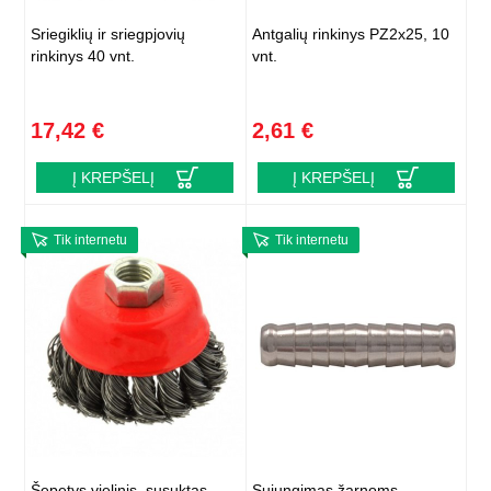
Sriegiklių ir sriegpjovių
Antgalių rinkinys PZ2x25, 10
rinkinys 40 vnt.
vnt.
17,42 €
2,61 €
Į KREPŠELĮ
Į KREPŠELĮ
Tik internetu
Tik internetu
Šepetys vielinis, susuktas,
Sujungimas žarnoms