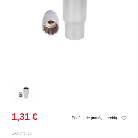
1,31 €
Pridėti prie pamėgtų prekių
Liko vnt.:
30