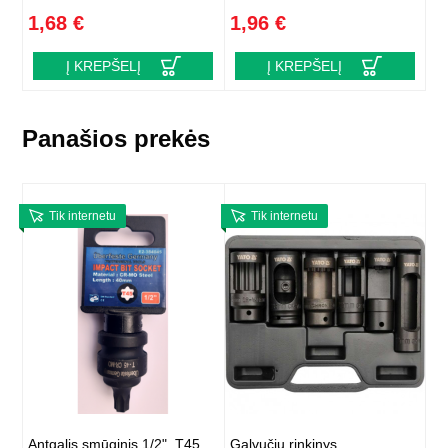
1,68 €
1,96 €
Į KREPŠELĮ
Į KREPŠELĮ
Panašios prekės
Tik internetu
Tik internetu
Antgalis smūginis 1/2", T45,
Galvučių rinkinys