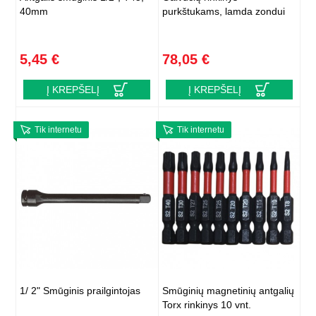
40mm
purkštukams, lamda zondui
5,45 €
78,05 €
Į KREPŠELĮ
Į KREPŠELĮ
Tik internetu
Tik internetu
1/ 2" Smūginis prailgintojas
Smūginių magnetinių antgalių
Torx rinkinys 10 vnt.