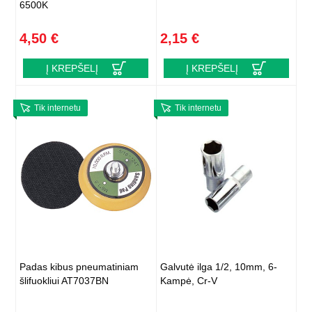
6500K
4,50 €
2,15 €
Į KREPŠELĮ
Į KREPŠELĮ
Tik internetu
Tik internetu
Padas kibus pneumatiniam
Galvutė ilga 1/2, 10mm, 6-
šlifuokliui AT7037BN
Kampė, Cr-V