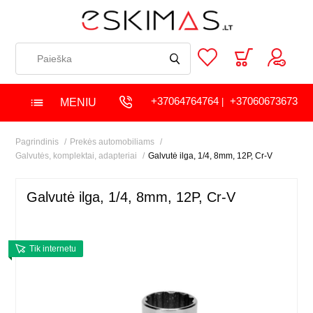
+37064764764
+37060673673
MENIU
|
Pagrindinis
Prekės automobiliams
Galvutės, komplektai, adapteriai
Galvutė ilga, 1/4, 8mm, 12P, Cr-V
Galvutė ilga, 1/4, 8mm, 12P, Cr-V
Tik internetu