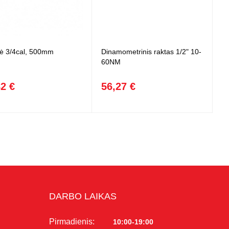
lė 3/4cal, 500mm
Dinamometrinis raktas 1/2" 10-
60NM
82 €
56,27 €
DARBO LAIKAS
Pirmadienis:
10:00-19:00