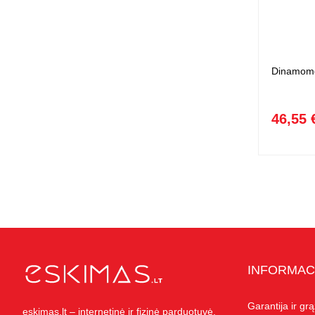
Dinamomet
46,55 
INFORMAC
Garantija ir gr
eskimas.lt – internetinė ir fizinė parduotuvė,