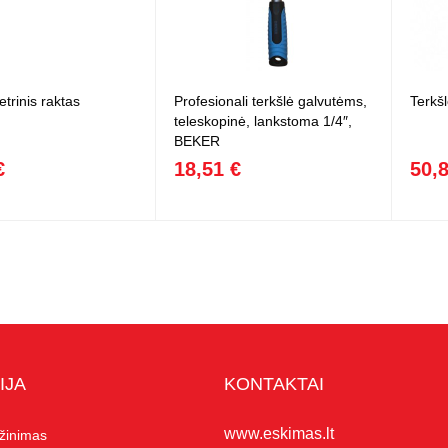
rinis raktas
Profesionali terkšlė galvutėms,
Terkš
teleskopinė, lankstoma 1/4″,
BEKER
€
18,51 €
50,
IJA
KONTAKTAI
www.eskimas.lt
ąžinimas