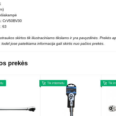
Vaikiški
1
Skvišai
Airsoft / Spyruokliniai ginklai
šviestu
m)
t
Šviečiantis, su garsais
ešiakampė
esai
Minkštomis kulkomis šaudantys
a: CrV50BV30
Šautuvai su pistonais
]: 63
Lankai / arbaletai
Treniruočių peiliai - butterfly
otraukos skirtos tik iliustraciniams tikslams ir yra pavyzdinės. Prekės
 todėl jose pateikiama informacija gali skirtis nuo pačios prekės.
os prekės
etu
Tik internetu
Tik i