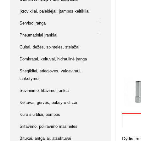
Su baterij
Buitinė ch
Vaikiškos 
Kabiamušė
Keltuvai,
Magnetiniai
Muzikos instrumentai
Įkrovikliai, paleidėjai, įtampos keitikliai
kniediklia
diržai
Prekės va
Lėlės / Lė
Laisvalaikis
Serviso įranga
Šlifavimo
Keltuvai, 
Žvejybos
Namai / Pil
mašinėlė
Ginklai ir aksesuarai
Pneumatiniai įrankiai
Lėlės
Įrankiai 
L. O. L. su
Dildės, ka
Gultai, dėžės, spintelės, stelažai
Gyvūnų prekės
replės
Kuro siur
Kūdikiai
Lėlių vežim
Domkratai, keltuvai, hidraulinė įranga
Žaislai
Judančios 
Kiti lėlių pr
Sriegikliai, sriegjovės, valcavimui,
lankstymui
Piešimui 
Suvirinimo, litavimo įrankiai
Mozaikos
Piešimui
Keltuvai, gervės, buksyro diržai
Magnetiniai
Kūrybiniai r
Kuro siurbliai, pompos
Modelinas, 
Knygos ir 
Šlifavimo, poliravimo mašinėlės
Antistresi
Bitukai, antgaliai, atsuktuvai
Dydis [m