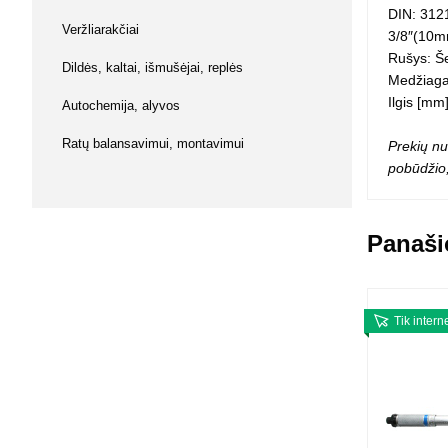
DIN: 312
Squishy - 
Veržliarakčiai
3/8″(10m
Push Pop i
Rušys: Š
Kiti antistr
Dildės, kaltai, išmušėjai, replės
Medžiag
Ilgis [mm
Autochemija, alyvos
Ratų balansavimui, montavimui
Prekių nu
pobūdžio,
Panaši
Tik intern