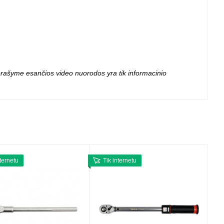
 projektoriai ir
vai
 aprašyme esančios video nuorodos yra tik informacinio
nternetu
Tik internetu