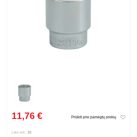
11,76 €
Pridėti prie pamėgtų prekių
Liko vnt.:
30