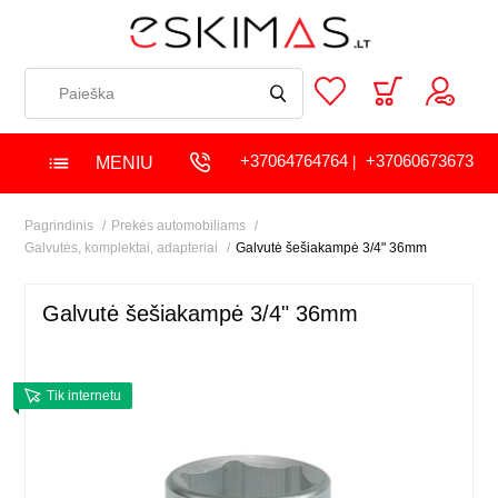
+37064764764
+37060673673
MENIU
|
Pagrindinis
Prekės automobiliams
Galvutės, komplektai, adapteriai
Galvutė šešiakampė 3/4" 36mm
Galvutė šešiakampė 3/4" 36mm
Tik internetu