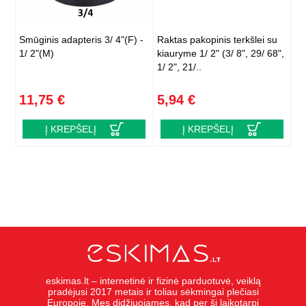
Smūginis adapteris 3/ 4"(F) -
Raktas pakopinis terkšlei su
1/ 2"(M)
kiauryme 1/ 2" (3/ 8", 29/ 68",
1/ 2", 21/..
11,75 €
5,94 €
Į KREPŠELĮ
Į KREPŠELĮ
eskimas.lt – internetinė ir fizinė parduotuvė, veiklą
pradėjusi 2017 metais ir toliau sėkmingai plečiasi
Europoje. Mes didžiuojames, kad per šį laikotarpį