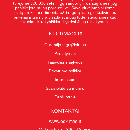
turėjome 300 000 sėkmingų sandorių ir džiaugiamės, jog
pasitikėjote mūsų parduotuve. Savo pirkėjams siūlome
platų prekių asortimentą už itin gerą kainą, o kiekvienas
pirkėjas mums yra visada svarbus todėl stengiames kuo
skubiau ir kokybiškiau įvykdyti Jūsų užsakymus.
INFORMACIJA
Garantija ir grąžinimas
Pristatymas
Taisyklės ir sąlygos
Privatumo politika
Impressum
Susisiekite su mumis
Parduotuvė
KONTAKTAI
www.eskimas.lt
Vilkpėdės g. 24C, Vilnius