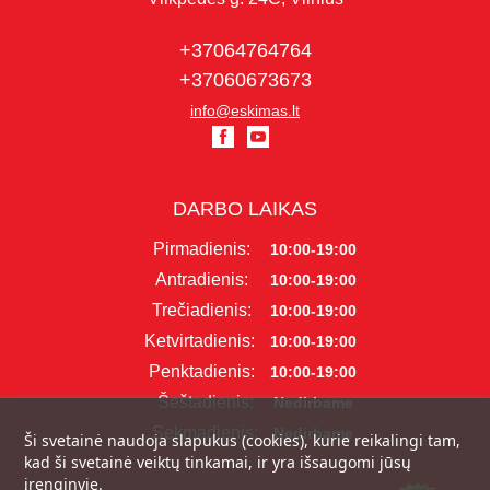
+37064764764
+37060673673
info@eskimas.lt
DARBO LAIKAS
Pirmadienis:
10:00-19:00
Antradienis:
10:00-19:00
Trečiadienis:
10:00-19:00
Ketvirtadienis:
10:00-19:00
Penktadienis:
10:00-19:00
Šeštadienis:
Nedirbame
Sekmadienis:
Nedirbame
Ši svetainė naudoja slapukus (cookies), kurie reikalingi tam,
kad ši svetainė veiktų tinkamai, ir yra išsaugomi jūsų
įrenginyje.