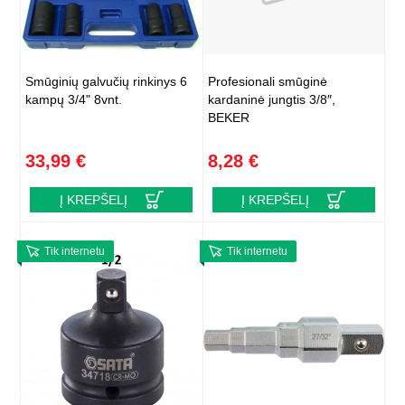
Smūginių galvučių rinkinys 6
Profesionali smūginė
kampų 3/4" 8vnt.
kardaninė jungtis 3/8″,
BEKER
33,99 €
8,28 €
Į KREPŠELĮ
Į KREPŠELĮ
Tik internetu
Tik internetu