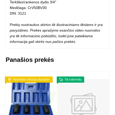
Terkšles/rankenos dydis 3/4"
Medžiaga: CrV50BV30
DIN: 3121
Prekių nuotraukos skirtos tik iliustraciniams tikslams ir yra
pavyzdinės. Prekės aprašyme esančios video nuorodos
yra tik informacinio pobūdžio, todėl jose pateikiama
informacija gali skirtis nuo pačios prekės.
Panašios prekės
Atsiimkite Vilniuje šiandien
Tik internetu