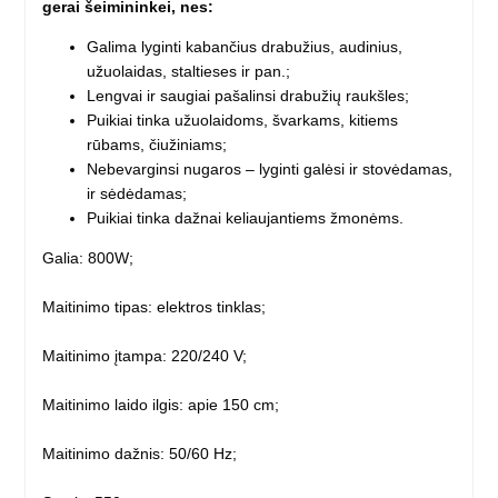
gerai šeimininkei, nes:
Galima lyginti kabančius drabužius, audinius,
užuolaidas, staltieses ir pan.;
Lengvai ir saugiai pašalinsi drabužių raukšles;
Puikiai tinka užuolaidoms, švarkams, kitiems
rūbams, čiužiniams;
Nebevarginsi nugaros – lyginti galėsi ir stovėdamas,
ir sėdėdamas;
Puikiai tinka dažnai keliaujantiems žmonėms.
Galia: 800W;
Maitinimo tipas: elektros tinklas;
Maitinimo įtampa: 220/240 V;
Maitinimo laido ilgis: apie 150 cm;
Maitinimo dažnis: 50/60 Hz;