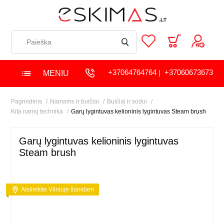
+37064764764
+37060673673
MENIU
|
Pagrindinis
Namams ir buičiai
Buičiai ir sodui
Kita namų technika
Garų lygintuvas kelioninis lygintuvas Steam brush
Garų lygintuvas kelioninis lygintuvas
Steam brush
Atsiimkite Vilniuje šiandien