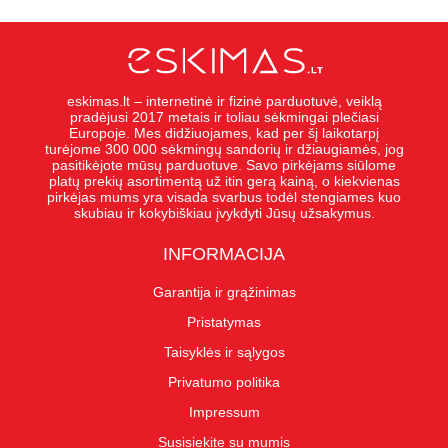
eskimas.lt – internetinė ir fizinė parduotuvė, veiklą
pradėjusi 2017 metais ir toliau sėkmingai plečiasi
Europoje. Mes didžiuojames, kad per šį laikotarpį
turėjome 300 000 sėkmingų sandorių ir džiaugiamės, jog
pasitikėjote mūsų parduotuve. Savo pirkėjams siūlome
platų prekių asortimentą už itin gerą kainą, o kiekvienas
pirkėjas mums yra visada svarbus todėl stengiames kuo
skubiau ir kokybiškiau įvykdyti Jūsų užsakymus.
INFORMACIJA
Garantija ir grąžinimas
Pristatymas
Taisyklės ir sąlygos
Privatumo politika
Impressum
Susisiekite su mumis