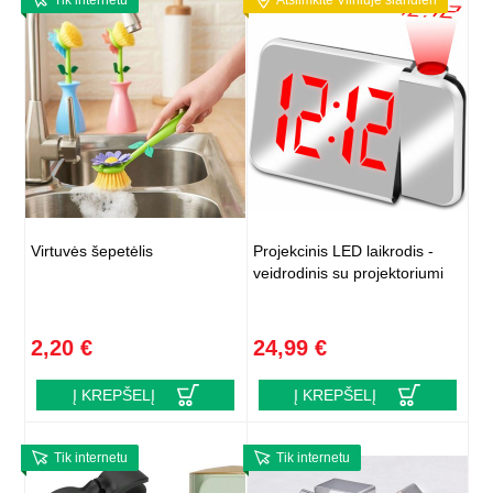
Tik internetu
Atsiimkite Vilniuje šiandien
Virtuvės šepetėlis
Projekcinis LED laikrodis -
veidrodinis su projektoriumi
2,20 €
24,99 €
Į KREPŠELĮ
Į KREPŠELĮ
Tik internetu
Tik internetu