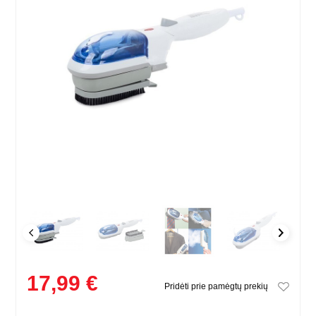
17,99 €
Pridėti prie pamėgtų prekių