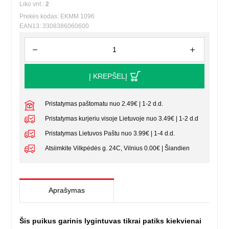
Liko vnt.:
2
Prekės kodas: EKMM 1096
EAN13: 3308386060600
Į KREPŠELĮ
Pristatymas paštomatu nuo 2.49€ | 1-2 d.d.
Pristatymas kurjeriu visoje Lietuvoje nuo 3.49€ | 1-2 d.d
Pristatymas Lietuvos Paštu nuo 3.99€ | 1-4 d.d.
Atsiimkite Vilkpėdės g. 24C, Vilnius 0.00€ | Šiandien
Aprašymas
Šis puikus garinis lygintuvas tikrai patiks kiekvienai