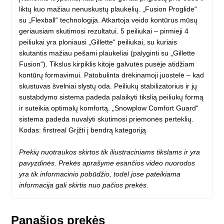
liktų kuo mažiau nenuskustų plaukelių. „Fusion Proglide“
su „Flexball“ technologija. Atkartoja veido kontūrus mūsų
geriausiam skutimosi rezultatui. 5 peiliukai – pirmieji 4
peiliukai yra ploniausi „Gillette“ peiliukai, su kuriais
skutantis mažiau pešami plaukeliai (palyginti su „Gillette
Fusion“). Tikslus kirpiklis kitoje galvutės pusėje atidžiam
kontūrų formavimui. Patobulinta drėkinamoji juostelė – kad
skustuvas švelniai slystų oda. Peiliukų stabilizatorius ir jų
sustabdymo sistema padeda palaikyti tikslią peiliukų formą
ir suteikia optimalų komfortą. „Snowplow Comfort Guard“
sistema padeda nuvalyti skutimosi priemonės perteklių.
Kodas: firstreal
Grįžti į bendrą kategoriją
Prekių nuotraukos skirtos tik iliustraciniams tikslams ir yra
pavyzdinės. Prekės aprašyme esančios video nuorodos
yra tik informacinio pobūdžio, todėl jose pateikiama
informacija gali skirtis nuo pačios prekės.
Panašios prekės