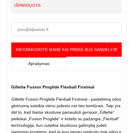
IŠPARDUOTA
INFORMUOKITE MANE KAI PREKĖ BUS SANDĖLYJE
Aprašymas
Gillette Fusion Proglide Flexball Firstreal
Gillette Fusion Proglide Flexball Firstreal - pastebimą odos
glotnumą suteikia vienu judesiu net ties kontūrais. Taip yra
dėl to, kad šiame skustuve panaudoti geriausi „Gillette“
peiliukai „Fusion Proglide“ ir kotelis su pažangia „Flexball“
technologija, kuri suteikia skustuvui galimybę judėti
įvairiomis kryptimis, kad jis kuo geriau priglustų prie odos ir