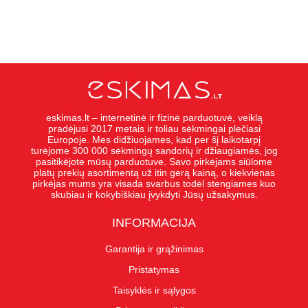
eskimas.lt – internetinė ir fizinė parduotuvė, veiklą
pradėjusi 2017 metais ir toliau sėkmingai plečiasi
Europoje. Mes didžiuojames, kad per šį laikotarpį
turėjome 300 000 sėkmingų sandorių ir džiaugiamės, jog
pasitikėjote mūsų parduotuve. Savo pirkėjams siūlome
platų prekių asortimentą už itin gerą kainą, o kiekvienas
pirkėjas mums yra visada svarbus todėl stengiames kuo
skubiau ir kokybiškiau įvykdyti Jūsų užsakymus.
INFORMACIJA
Garantija ir grąžinimas
Pristatymas
Taisyklės ir sąlygos