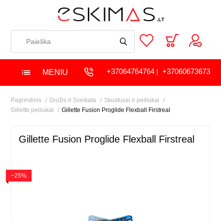
+37064764764
+37060673673
MENIU
|
Pagrindinis
Grožis ir Sveikata
Skustuvai ir peiliukai
Gillette peiliukai
Gillette Fusion Proglide Flexball Firstreal
Gillette Fusion Proglide Flexball Firstreal
−25%