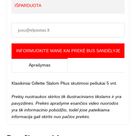
IŠPARDUOTA
INFORMUOKITE MANE KAI PREKĖ BUS SANDĖLYJE
Aprašymas
Klasikiniai Gillette Slalom Plius skutimosi peiliukai 5 vnt.
Prekių nuotraukos skirtos tik iliustraciniams tikslams ir yra
pavyzdinės. Prekės aprašyme esančios video nuorodos
yra tik informacinio pobūdžio, todėl jose pateikiama
informacija gali skirtis nuo pačios prekės.