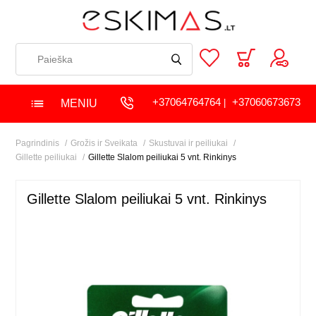
+37064764764
+37060673673
MENIU
|
Pagrindinis
Grožis ir Sveikata
Skustuvai ir peiliukai
Gillette peiliukai
Gillette Slalom peiliukai 5 vnt. Rinkinys
Gillette Slalom peiliukai 5 vnt. Rinkinys