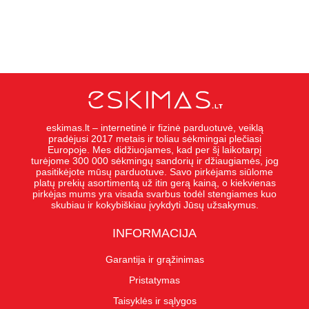
eskimas.lt – internetinė ir fizinė parduotuvė, veiklą
pradėjusi 2017 metais ir toliau sėkmingai plečiasi
Europoje. Mes didžiuojames, kad per šį laikotarpį
turėjome 300 000 sėkmingų sandorių ir džiaugiamės, jog
pasitikėjote mūsų parduotuve. Savo pirkėjams siūlome
platų prekių asortimentą už itin gerą kainą, o kiekvienas
pirkėjas mums yra visada svarbus todėl stengiames kuo
skubiau ir kokybiškiau įvykdyti Jūsų užsakymus.
INFORMACIJA
Garantija ir grąžinimas
Pristatymas
Taisyklės ir sąlygos