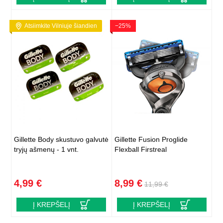
Atsiimkite Vilniuje šiandien
−25%
Gillette Body skustuvo galvutė
Gillette Fusion Proglide
tryjų ašmenų - 1 vnt.
Flexball Firstreal
4,99 €
8,99 €
11,99 €
Į KREPŠELĮ
Į KREPŠELĮ