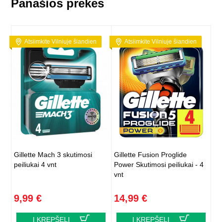
Panašios prekės
Atsiimkite Vilniuje šiandien
Atsiimkite Vilniuje šiandien
Gillette Mach 3 skutimosi
Gillette Fusion Proglide
peiliukai 4 vnt
Power Skutimosi peiliukai - 4
vnt
9,99 €
14,99 €
Į KREPŠELĮ
Į KREPŠELĮ