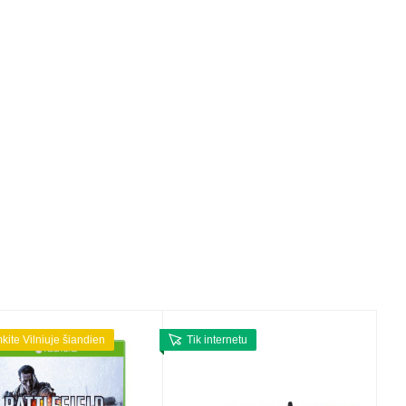
mkite Vilniuje šiandien
Tik internetu