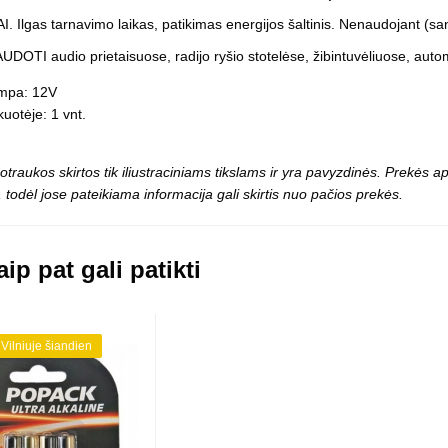
Vaikiški
Skvišai
Airsoft / Spyruokliniai ginklai
 Ilgas tarnavimo laikas, patikimas energijos šaltinis. Nenaudojant (sa
šviestu
t
Šviečiantis, su garsais
DOTI audio prietaisuose, radijo ryšio stotelėse, žibintuvėliuose, autom
esai
Minkštomis kulkomis šaudantys
Šautuvai su pistonais
ampa: 12V
Lankai / arbaletai
uotėje: 1 vnt.
Treniruočių peiliai - butterfly
otraukos skirtos tik iliustraciniams tikslams ir yra pavyzdinės. Prekės
 todėl jose pateikiama informacija gali skirtis nuo pačios prekės.
ip pat gali patikti
 Vilniuje šiandien