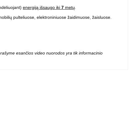
 projektoriai ir
ndėliuojant)
vai
energiją išsaugo iki
7
metų
.
obilių pulteliuose, elektroniniuose žaidimuose, žaisluose.
 aprašyme esančios video nuorodos yra tik informacinio