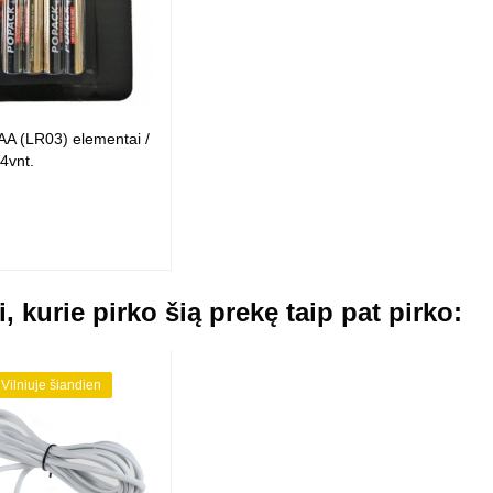
A (LR03) elementai /
 4vnt.
i, kurie pirko šią prekę taip pat pirko:
 Vilniuje šiandien