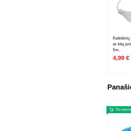
Kalėdinių 
ar kitų pr
5m.
4,99 €
Panaši
Tik intern