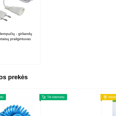
lempučių - girliandų
ietaisų prailgintuvas
os prekės
etu
Tik internetu
Atsii