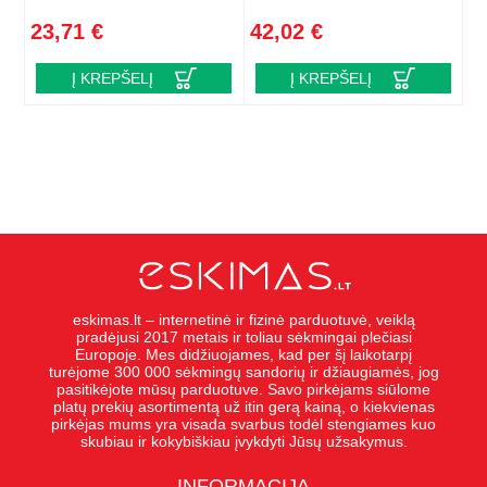
23,71 €
42,02 €
Į KREPŠELĮ
Į KREPŠELĮ
eskimas.lt – internetinė ir fizinė parduotuvė, veiklą
pradėjusi 2017 metais ir toliau sėkmingai plečiasi
Europoje. Mes didžiuojames, kad per šį laikotarpį
turėjome 300 000 sėkmingų sandorių ir džiaugiamės, jog
pasitikėjote mūsų parduotuve. Savo pirkėjams siūlome
platų prekių asortimentą už itin gerą kainą, o kiekvienas
pirkėjas mums yra visada svarbus todėl stengiames kuo
skubiau ir kokybiškiau įvykdyti Jūsų užsakymus.
INFORMACIJA