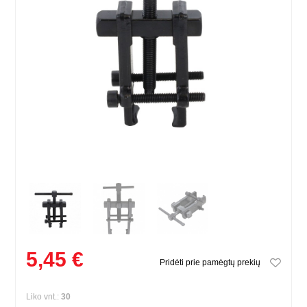
5,45 €
Pridėti prie pamėgtų prekių
Liko vnt.:
30