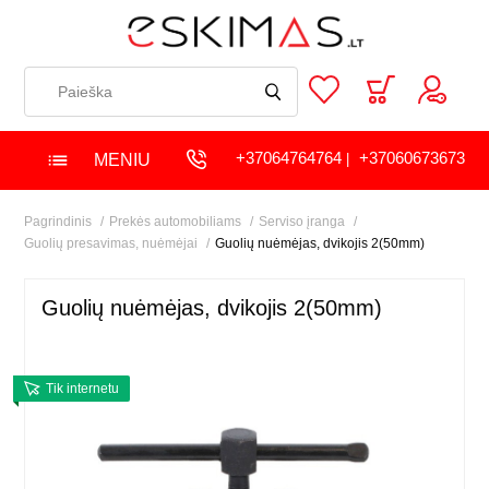
+37064764764
+37060673673
MENIU
|
Pagrindinis
Prekės automobiliams
Serviso įranga
Guolių presavimas, nuėmėjai
Guolių nuėmėjas, dvikojis 2(50mm)
Guolių nuėmėjas, dvikojis 2(50mm)
Tik internetu