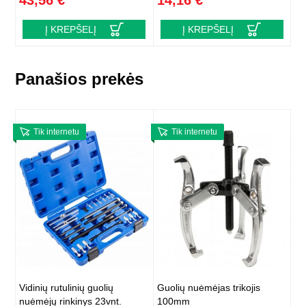
43,56 €
14,16 €
Į KREPŠELĮ
Į KREPŠELĮ
Panašios prekės
Tik internetu
Tik internetu
Vidinių rutulinių guolių
Guolių nuėmėjas trikojis
nuėmėjų rinkinys 23vnt.
100mm