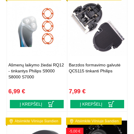
Ašmenų laikymo žiedai RQ12
Barzdos formavimo galvutė
- tinkantys Philips S9000
QC5115 tinkanti Philips
S8000 S7000
6,99 €
7,99 €
Į KREPŠELĮ
Į KREPŠELĮ
Atsiimkite Vilniuje šiandien
Atsiimkite Vilniuje šiandien
-5,00 €