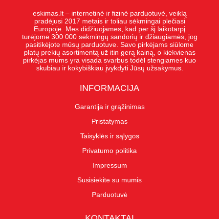
eskimas.lt – internetinė ir fizinė parduotuvė, veiklą
pradėjusi 2017 metais ir toliau sėkmingai plečiasi
Europoje. Mes didžiuojames, kad per šį laikotarpį
turėjome 300 000 sėkmingų sandorių ir džiaugiamės, jog
pasitikėjote mūsų parduotuve. Savo pirkėjams siūlome
platų prekių asortimentą už itin gerą kainą, o kiekvienas
pirkėjas mums yra visada svarbus todėl stengiames kuo
skubiau ir kokybiškiau įvykdyti Jūsų užsakymus.
INFORMACIJA
Garantija ir grąžinimas
Pristatymas
Taisyklės ir sąlygos
Privatumo politika
Impressum
Susisiekite su mumis
Parduotuvė
KONTAKTAI