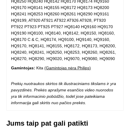
HQ8250 HQ8240 HQ8142 HQ8170 HQ8174 HQ9160
HQ9170 HQ8141 HQ8155 HQ8172 HQ8173 HQ8200
HQ8241 HQ8253 HQ8260 HQ8261 HQ8290 HQ9161
HQ9199, AT920 AT921 AT922 AT926 AT928, PT920
PT922 PT923 PT925 PT927 HQ8140 HQ9160 HQ9170
HQ9190 HQ8100, HQ8140, HQ8142, HQ8150, HQ8160,
HQ8170 C & C, HQ8174, HQ9100, HQ9140, HQ9160,
HQ9170, HQ8141, HQ8155, HQ8172, HQ8173, HQ8200,
HQ8240, HQ8241, HQ8250, HQ8253, HQ8260, HQ8261,
HQ8270, HQ8290, HQ9020, HQ9070, HQ9080, HQ9090
Gamintojas:
Kita
(Gamintojas nėra Philips)
Prekių nuotraukos skirtos tik iliustraciniams tikslams ir yra
pavyzdinės. Prekės aprašyme esančios video nuorodos
yra tik informacinio pobūdžio, todėl jose pateikiama
informacija gali skirtis nuo pačios prekės.
Jums taip pat gali patikti