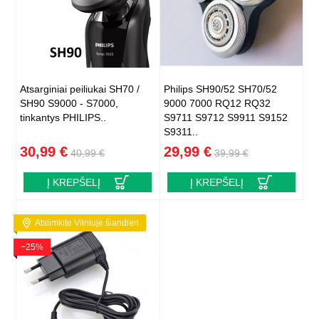
Atsarginiai peiliukai SH70 /
Philips SH90/52 SH70/52
SH90 S9000 - S7000,
9000 7000 RQ12 RQ32
tinkantys PHILIPS..
S9711 S9712 S9911 S9152
S9311..
30,99 €
29,99 €
40,99 €
39,99 €
Į KREPŠELĮ
Į KREPŠELĮ
Atsiimkite Vilniuje šiandien
−25%