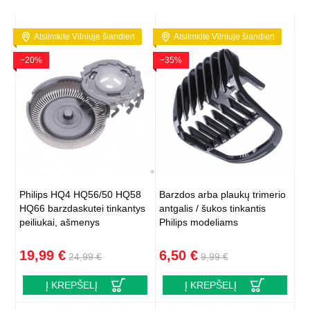
Atsiimkite Vilniuje šiandien
Atsiimkite Vilniuje šiandien
−20%
−35%
Philips HQ4 HQ56/50 HQ58
Barzdos arba plaukų trimerio
HQ66 barzdaskutei tinkantys
antgalis / šukos tinkantis
peiliukai, ašmenys
Philips modeliams
19,99 €
6,50 €
24,99 €
9,99 €
Į KREPŠELĮ
Į KREPŠELĮ