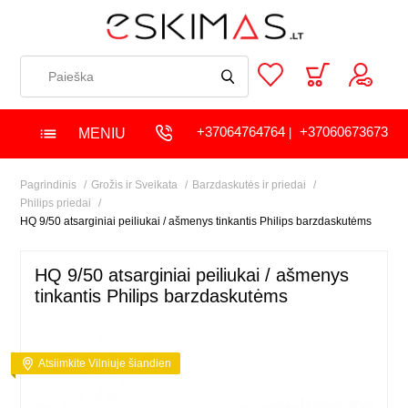
+37064764764
+37060673673
MENIU
|
Pagrindinis
Grožis ir Sveikata
Barzdaskutės ir priedai
Philips priedai
HQ 9/50 atsarginiai peiliukai / ašmenys tinkantis Philips barzdaskutėms
HQ 9/50 atsarginiai peiliukai / ašmenys
tinkantis Philips barzdaskutėms
Atsiimkite Vilniuje šiandien