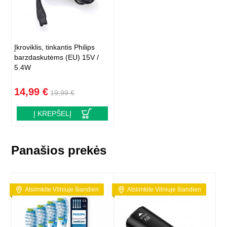
Įkroviklis, tinkantis Philips
barzdaskutėms (EU) 15V /
5.4W
14,99 €
19,99 €
Į KREPŠELĮ
Panašios prekės
Atsiimkite Vilniuje šiandien
Atsiimkite Vilniuje šiandien