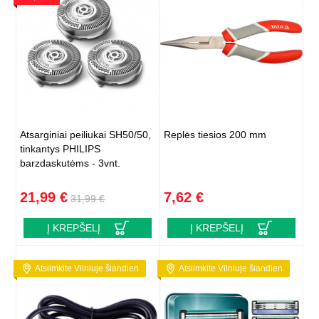
Atsarginiai peiliukai SH50/50,
Replės tiesios 200 mm
tinkantys PHILIPS
barzdaskutėms - 3vnt.
21,99 €
7,62 €
31,99 €
Į KREPŠELĮ
Į KREPŠELĮ
Atsiimkite Vilniuje šiandien
Atsiimkite Vilniuje šiandien