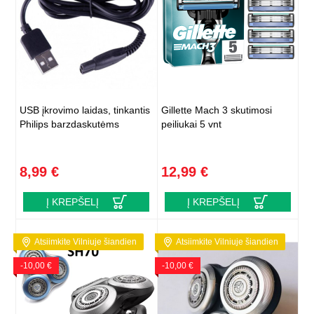
USB įkrovimo laidas, tinkantis
Gillette Mach 3 skutimosi
Philips barzdaskutėms
peiliukai 5 vnt
8,99 €
12,99 €
Į KREPŠELĮ
Į KREPŠELĮ
Atsiimkite Vilniuje šiandien
Atsiimkite Vilniuje šiandien
-10,00 €
-10,00 €