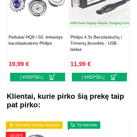
Peiliukai HQ8 / 50, tinkantys
Philips 4,3v Barzdaskučių /
barzdaskutėms Philips
Trimerių Įkroviklis - USB
laidas
19,99 €
11,99 €
Į KREPŠELĮ
Į KREPŠELĮ
Klientai, kurie pirko šią prekę taip
pat pirko:
Atsiimkite Vilniuje šiandien
Tik internetu
-10,00 €