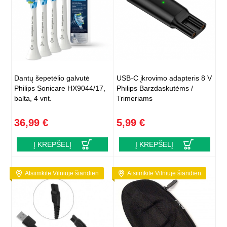
Dantų šepetėlio galvutė
USB-C įkrovimo adapteris 8 V
Philips Sonicare HX9044/17,
Philips Barzdaskutėms /
balta, 4 vnt.
Trimeriams
36,99 €
5,99 €
Į KREPŠELĮ
Į KREPŠELĮ
Atsiimkite Vilniuje šiandien
Atsiimkite Vilniuje šiandien