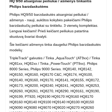
HQ 9/50 atsarginiai peiliukai / ašmenys tinkantis
Philips barzdaskutėms
Philips HQ9/50 barzdaskutės atsarginiai peiliukai /
ašmenys - nauji, aukštos kokybės pakeičiami Philips
barzdaskučių peiliukai su tinkleliu. 3 vienetų komplektas.
Lengvai keičiami! Prieš keičiant peiliukus patartina
skustuvą švariai išvalyti.
Šie keičiami ašmenys tinka daugeliui Philips barzdaskutės
modelių:
TripleTrack" galvutės / Tinka „AquaTouch“ (AT9xx) / Tinka
HQ81xx, HQ82xx / Tinka „PowerTouch“ (PT9xx). Philips
8000 Series, Philips 9000 Series. HQ8140, HQ8142,
HQ8150, HQ8160, HQ8170 C&C, HQ8174, HQ9100,
HQ9140, HQ9160, HQ9170, HQ8141, HQ8155, HQ8172,
HQ8173, HQ8200, HQ8240, HQ8241, HQ8250, HQ8253,
HQ8260, HQ8261, HQ8270, HQ8290, HQ9161, HQ9190,
HQ9199, PT920, HQ9190 HQ9170 HQ9160 HQ8170
HQ8160 HQ8140 HQ9100 HQ9140 HQ8100 HQ8150
HQ9090 HQ9080 HQ9070 HQ9020 HQ8270 HQ8260