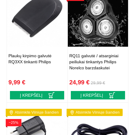
Plaukų kirpimo galvutė
RQ11 galvutė / atsarginiai
RQ3XX tinkanti Philips
peiliukai tinkantys Philips
Norelco barzdaskutei
9,99 €
24,99 €
29,99 €
Į KREPŠELĮ
Į KREPŠELĮ
Atsiimkite Vilniuje šiandien
Atsiimkite Vilniuje šiandien
−25%