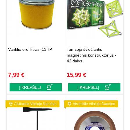
Variklio oro filtras, 13HP
Tamsoje šviečiantis
magnetinis konstruktorius -
42 dalys
7,99 €
15,99 €
Į KREPŠELĮ
Į KREPŠELĮ
Atsiimkite Vilniuje šiandien
Atsiimkite Vilniuje šiandien