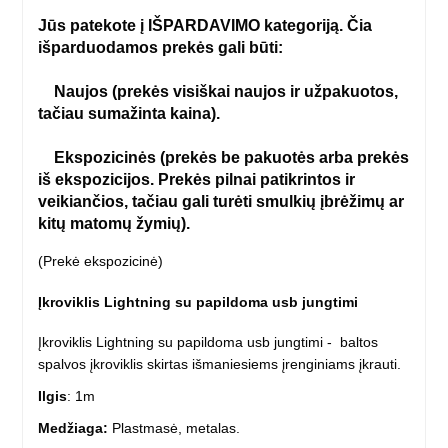
Jūs patekote į IŠPARDAVIMO kategoriją. Čia
išparduodamos prekės gali būti:
Naujos (prekės visiškai naujos ir užpakuotos,
tačiau sumažinta kaina).
Ekspozicinės (prekės be pakuotės arba prekės
iš ekspozicijos. Prekės pilnai patikrintos ir
veikiančios, tačiau gali turėti smulkių įbrėžimų ar
kitų matomų žymių).
(Prekė ekspozicinė)
Įkroviklis Lightning su papildoma usb jungtimi
Įkroviklis Lightning su papildoma usb jungtimi - baltos
spalvos įkroviklis skirtas išmaniesiems įrenginiams įkrauti.
Ilgis
: 1m
Medžiaga:
Plastmasė, metalas.