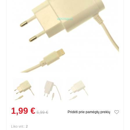
1,99 €
6,99 €
Pridėti prie pamėgtų prekių
Liko vnt.:
2