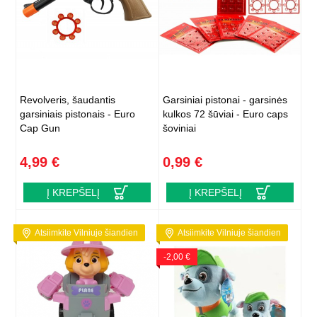
Revolveris, šaudantis
Garsiniai pistonai - garsinės
garsiniais pistonais - Euro
kulkos 72 šūviai - Euro caps
Cap Gun
šoviniai
4,99 €
0,99 €
Į KREPŠELĮ
Į KREPŠELĮ
Atsiimkite Vilniuje šiandien
Atsiimkite Vilniuje šiandien
-2,00 €