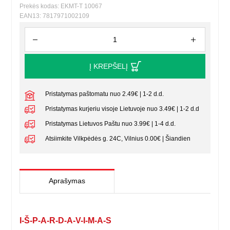
Prekės kodas: EKMT-T 10067
EAN13: 7817971002109
Į KREPŠELĮ
Pristatymas paštomatu nuo 2.49€ | 1-2 d.d.
Pristatymas kurjeriu visoje Lietuvoje nuo 3.49€ | 1-2 d.d
Pristatymas Lietuvos Paštu nuo 3.99€ | 1-4 d.d.
Atsiimkite Vilkpėdės g. 24C, Vilnius 0.00€ | Šiandien
Aprašymas
I-Š-P-A-R-D-A-V-I-M-A-S