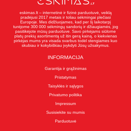
eskimas.lt – internetinė ir fizinė parduotuvė, veiklą
pradėjusi 2017 metais ir toliau sėkmingai plečiasi
Europoje. Mes didžiuojames, kad per šį laikotarpį
turėjome 300 000 sėkmingų sandorių ir džiaugiamės, jog
pasitikėjote mūsų parduotuve. Savo pirkėjams siūlome
platų prekių asortimentą už itin gerą kainą, o kiekvienas
pirkėjas mums yra visada svarbus todėl stengiames kuo
skubiau ir kokybiškiau įvykdyti Jūsų užsakymus.
INFORMACIJA
Garantija ir grąžinimas
Pristatymas
Taisyklės ir sąlygos
Privatumo politika
Impressum
Susisiekite su mumis
Parduotuvė