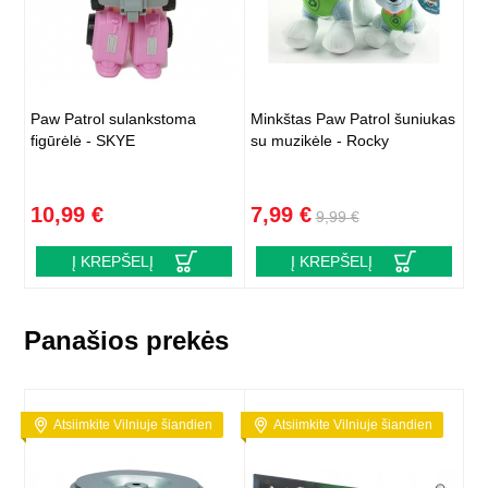
Paw Patrol sulankstoma
Minkštas Paw Patrol šuniukas
figūrėlė - SKYE
su muzikėle - Rocky
10,99 €
7,99 €
9,99 €
Į KREPŠELĮ
Į KREPŠELĮ
Panašios prekės
Atsiimkite Vilniuje šiandien
Atsiimkite Vilniuje šiandien