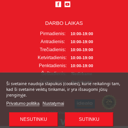
DARBO LAIKAS
Pirmadienis:
10:00-19:00
Antradienis:
10:00-19:00
Trečiadienis:
10:00-19:00
Ketvirtadienis:
10:00-19:00
Penktadienis:
10:00-19:00
Šeštadienis:
Nedirbame
Sekmadienis:
Nedirbame
Ši svetainė naudoja slapukus (cookies), kurie reikalingi tam,
kad ši svetainė veiktų tinkamai, ir yra išsaugomi jūsų
įrenginyje.
Privatumo politika
Nustatymai
© 2017 - 2026, Visos teisės saugomos
NESUTINKU
SUTINKU