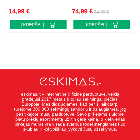
14,99 €
74,99 €
84,99 €
Į KREPŠELĮ
Į KREPŠELĮ
eskimas.lt – internetinė ir fizinė parduotuvė, veiklą
pradėjusi 2017 metais ir toliau sėkmingai plečiasi
Europoje. Mes didžiuojames, kad per šį laikotarpį
turėjome 300 000 sėkmingų sandorių ir džiaugiamės, jog
pasitikėjote mūsų parduotuve. Savo pirkėjams siūlome
platų prekių asortimentą už itin gerą kainą, o kiekvienas
pirkėjas mums yra visada svarbus todėl stengiames kuo
skubiau ir kokybiškiau įvykdyti Jūsų užsakymus.