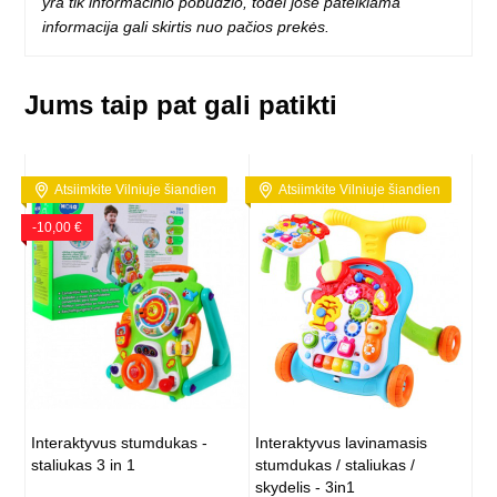
yra tik informacinio pobūdžio, todėl jose pateikiama
informacija gali skirtis nuo pačios prekės.
Jums taip pat gali patikti
Atsiimkite Vilniuje šiandien
Atsiimkite Vilniuje šiandien
-10,00 €
Interaktyvus stumdukas -
Interaktyvus lavinamasis
staliukas 3 in 1
stumdukas / staliukas /
skydelis - 3in1