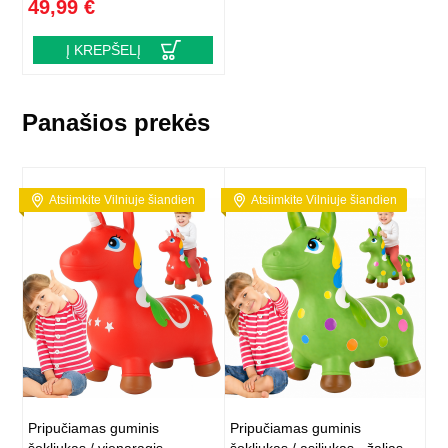
49,99 €
Į KREPŠELĮ
Panašios prekės
Atsiimkite Vilniuje šiandien
Atsiimkite Vilniuje šiandien
Pripučiamas guminis
Pripučiamas guminis