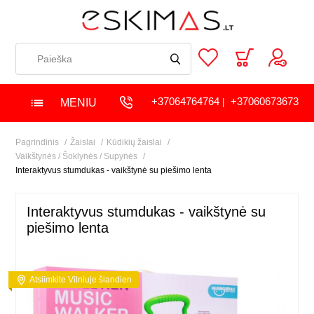
+37064764764
+37060673673
MENIU
|
Pagrindinis
Žaislai
Kūdikių žaislai
Vaikštynės / Šoklynės / Supynės
Interaktyvus stumdukas - vaikštynė su piešimo lenta
Interaktyvus stumdukas - vaikštynė su
piešimo lenta
Atsiimkite Vilniuje šiandien