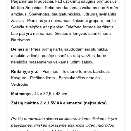
Pagamintas kruopščiai, kad užtikrintų saugius pirmuosius
kūdikio žingsnius. Rekomenduojamas vaikams nuo 6 mėn
amžiaus. Spalvingas, daugiafunkcinis, judrumą lavinantis
žaislas. Pianinas yra nuimamas, linksmai groja re, mi, fa.
Šviečia žvaigždė ant pianino. Telefono formos barškutis
taip pat yra nuimamas. Greitas ir lengvas surinkimas ir
išardymas.
Dėmesio!
Prieš pirmą kartą naudodamiesi stūmikliu,
atsukite vidinėje pusėje esančius ratų varžtus, kurie
neleidžia mažesniems vaikams judinti žaislo.
Rinkinyje yra:
- Pianinas - Telefono formos barškutis -
Knygutė - Piešimo lenta - Besisukančios detalės -
Veidrodis
Matmenys:
44 x 32,5 x 43 cm
Žaislą maitina 2 x 1,5V AA elementai (neįtraukta)
Prekių nuotraukos skirtos tik iliustraciniams tikslams ir yra
pavyzdinės. Prekės aprašyme esančios video nuorodos