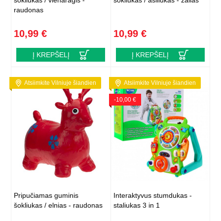
šokliukas / vienaragis -
šokliukas / asiliukas - žalias
raudonas
10,99 €
10,99 €
Į KREPŠELĮ
Į KREPŠELĮ
Atsiimkite Vilniuje šiandien
Atsiimkite Vilniuje šiandien
-10,00 €
Pripučiamas guminis
Interaktyvus stumdukas -
šokliukas / elnias - raudonas
staliukas 3 in 1