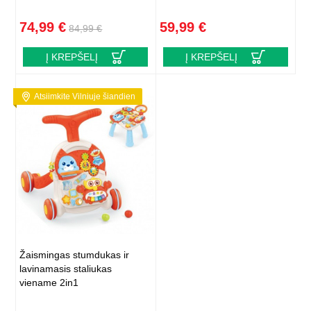
74,99 €
59,99 €
84,99 €
Į KREPŠELĮ
Į KREPŠELĮ
Atsiimkite Vilniuje šiandien
Žaismingas stumdukas ir
lavinamasis staliukas
viename 2in1