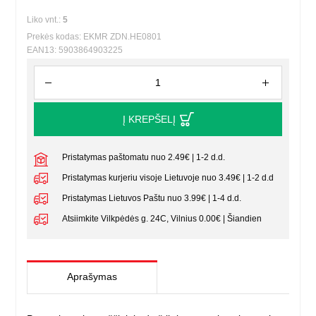
Liko vnt.:
5
Prekės kodas: EKMR ZDN.HE0801
EAN13: 5903864903225
Į KREPŠELĮ
Pristatymas paštomatu nuo 2.49€ | 1-2 d.d.
Pristatymas kurjeriu visoje Lietuvoje nuo 3.49€ | 1-2 d.d
Pristatymas Lietuvos Paštu nuo 3.99€ | 1-4 d.d.
Atsiimkite Vilkpėdės g. 24C, Vilnius 0.00€ | Šiandien
Aprašymas